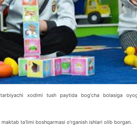
 tarbiyachi xodimi tush paytida bog‘cha bolasiga oyog‘
aktab ta’limi boshqarmasi o’rganish ishlari olib borgan.