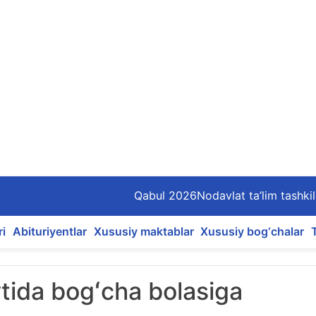
Qabul 2026
Nodavlat ta’lim tashkil
ri
Abituriyentlar
Xususiy maktablar
Xususiy bog‘chalar
ytida bogʻcha bolasiga