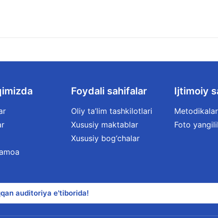
qimizda
Foydali sahifalar
Ijtimoiy s
ar
Oliy ta’lim tashkilotlari
Metodikalar
ar
Xususiy maktablar
Foto yangili
Xususiy bog‘chalar
jamoa
qan auditoriya e'tiborida!