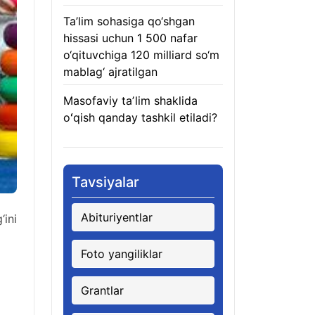
Ta’lim sohasiga qo‘shgan
hissasi uchun 1 500 nafar
o‘qituvchiga 120 milliard so‘m
mablag‘ ajratilgan
08.08.2026
Masofaviy taʼlim shaklida
oʻqish qanday tashkil etiladi?
08.08.2026
Tavsiyalar
Abituriyentlar
ini
Foto yangiliklar
Grantlar