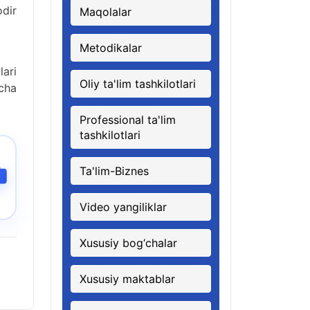
odir
Maqolalar
Metodikalar
lari
Oliy ta'lim tashkilotlari
acha
Professional ta'lim
tashkilotlari
Ta'lim-Biznes
Video yangiliklar
Xususiy bog‘chalar
Xususiy maktablar