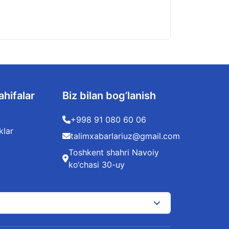
08.08.2026
ahifalar
Biz bilan bog’lanish
+998 91 080 60 06
klar
talimxabarlariuz@gmail.com
Toshkent shahri Navoiy
ko‘chasi 30-uy