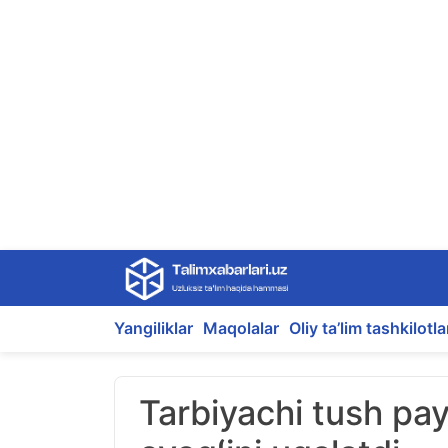
Skip
to
content
Yangiliklar
Maqolalar
Oliy ta’lim tashkilotla
Tarbiyachi tush pa