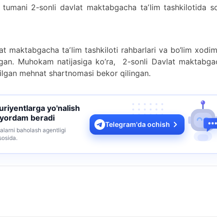
 tumani 2-sonli davlat maktabgacha taʼlim tashkilotida s
 maktabgacha taʼlim tashkiloti rahbarlari va bo‘lim xodim
zilgan. Muhokam natijasiga ko’ra, 2-sonli Davlat maktabg
tuzilgan mehnat shartnomasi bekor qilingan.
turiyentlarga yo'nalish
 yordam beradi
Telegram'da ochish
alarni baholash agentligi
sosida.