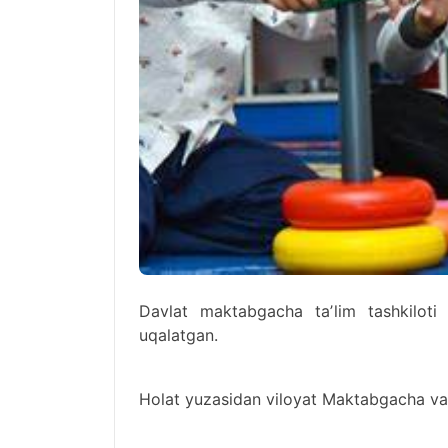
Davlat maktabgacha taʼlim tashkiloti
uqalatgan.
Holat yuzasidan viloyat Maktabgacha va m