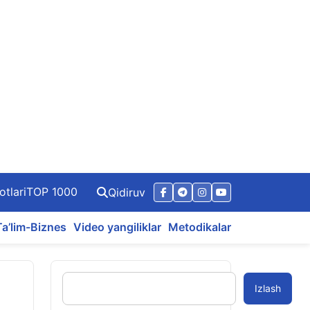
otlari
TOP 1000
Qidiruv
Ta’lim-Biznes
Video yangiliklar
Metodikalar
Izlash