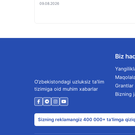
09.08.2026
Biz ha
Yangilikl
Maqolal
O‘zbekistondagi uzluksiz ta’lim
Grantlar
tizimiga oid muhim xabarlar
Bizning 
Sizning reklamangiz 400 000+ ta'limga qiziq