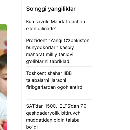
So’nggi yangiliklar
Kun savoli: Mandat qachon
e’lon qilinadi?
09.08.2026
Prezident “Yangi O‘zbekiston
bunyodkorlari” kasbiy
mahorat milliy tanlovi
g‘oliblarini tabrikladi
08.08.2026
Toshkent shahar IIBB
talabalarni ijarachi
firibgarlardan ogohlantirdi
08.08.2026
SAT’dan 1500, IELTS’dan 7.0:
qashqadaryolik bitiruvchi
muddatidan oldin talaba
bo‘ldi
08.08.2026