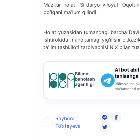
Mazkur holat Sirdaryo viloyati Oqoltin
boʻlgani maʼlum qilindi.
Holat yuzasidan tumandagi barcha Davlat
ishtirokida muhokamag yig‘ilishi o‘tka
taʼlim tashkiloti tarbiyachisi N.X bilan 
AI bot abi
Bilimni
tanlashga
baholash
Bilim va malak
agentligi
ma'lumotlari a
Rayhona
To‘xtayeva