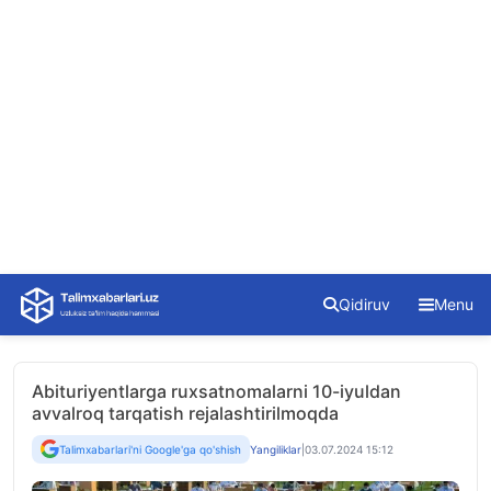
Skip
Qidiruv
Menu
to
content
Abituriyentlarga ruxsatnomalarni 10-iyuldan
avvalroq tarqatish rejalashtirilmoqda
Talimxabarlari'ni Google'ga qo'shish
Yangiliklar
|
03.07.2024 15:12