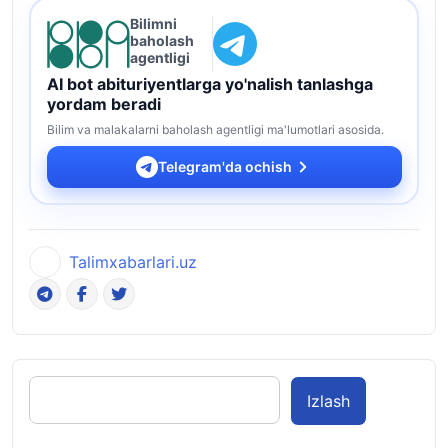
Bilimni
baholash
agentligi
AI bot abituriyentlarga yo'nalish tanlashga
yordam beradi
Bilim va malakalarni baholash agentligi ma'lumotlari asosida.
Telegram'da ochish
Talimxabarlari.uz
Izlash