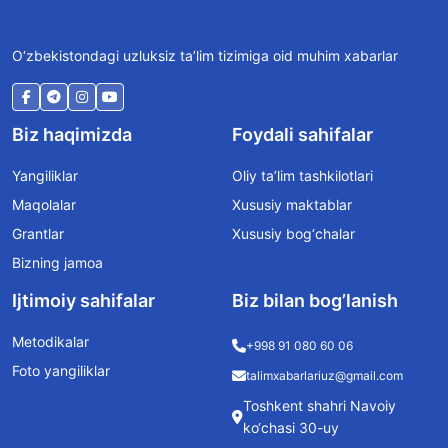
O‘zbekistondagi uzluksiz ta’lim tizimiga oid muhim xabarlar
Biz haqimizda
Foydali sahifalar
Yangiliklar
Oliy ta’lim tashkilotlari
Maqolalar
Xususiy maktablar
Grantlar
Xususiy bog‘chalar
Bizning jamoa
Ijtimoiy sahifalar
Biz bilan bog’lanish
Metodikalar
+998 91 080 60 06
Foto yangiliklar
talimxabarlariuz@gmail.com
Toshkent shahri Navoiy
ko‘chasi 30-uy