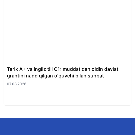
Tarix A+ va ingliz tili C1: muddatidan oldin davlat
Xor
grantini naqd qilgan oʻquvchi bilan suhbat
nat
07.08.2026
07.