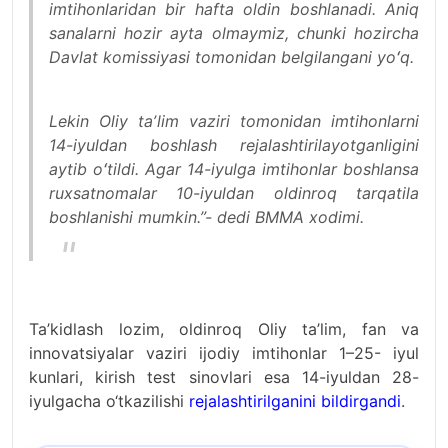
imtihonlaridan bir hafta oldin boshlanadi. Aniq
sanalarni hozir ayta olmaymiz, chunki hozircha
Davlat komissiyasi tomonidan belgilangani yoʻq.
Lekin Oliy taʼlim vaziri tomonidan imtihonlarni
14-iyuldan boshlash rejalashtirilayotganligini
aytib oʻtildi. Agar 14-iyulga imtihonlar boshlansa
ruxsatnomalar 10-iyuldan oldinroq tarqatila
boshlanishi mumkin.”- dedi BMMA xodimi.
Ta’kidlash lozim, oldinroq Oliy ta’lim, fan va
innovatsiyalar vaziri ijodiy imtihonlar 1–25- iyul
kunlari, kirish test sinovlari esa 14-iyuldan 28-
iyulgacha o‘tkazilishi
rejalashtirilganini bildirgandi
.