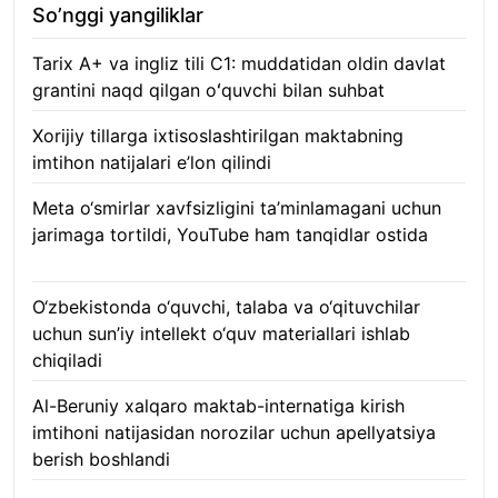
So’nggi yangiliklar
Tarix A+ va ingliz tili C1: muddatidan oldin davlat
grantini naqd qilgan oʻquvchi bilan suhbat
07.08.2026
Xorijiy tillarga ixtisoslashtirilgan maktabning
imtihon natijalari e’lon qilindi
07.08.2026
Meta o‘smirlar xavfsizligini ta’minlamagani uchun
jarimaga tortildi, YouTube ham tanqidlar ostida
07.08.2026
O‘zbekistonda o‘quvchi, talaba va o‘qituvchilar
uchun sun’iy intellekt o‘quv materiallari ishlab
chiqiladi
07.08.2026
Al-Beruniy xalqaro maktab-internatiga kirish
imtihoni natijasidan norozilar uchun apellyatsiya
berish boshlandi
07.08.2026