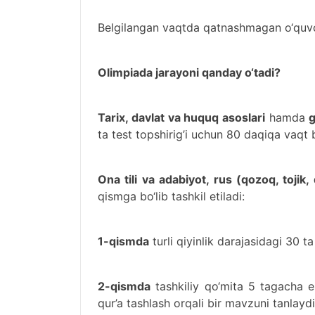
Belgilangan vaqtda qatnashmagan o‘quvch
Olimpiada jarayoni qanday o‘tadi?
Tarix, davlat va huquq asoslari
hamda
g
ta test topshirig’i uchun 80 daqiqa vaqt b
Ona tili va adabiyot, rus (qozoq, tojik,
qismga bo‘lib tashkil etiladi:
1-qismda
turli qiyinlik darajasidagi 30 t
2-qismda
tashkiliy qo‘mita 5 tagacha e
qur’a tashlash orqali bir mavzuni tanlayd