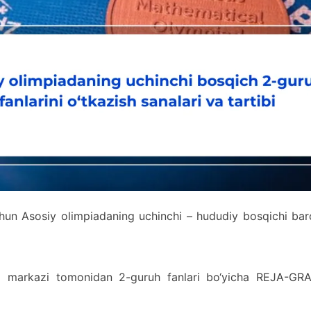
uchun Asosiy olimpiadaning uchinchi – hududiy bosqichi ba
i markazi tomonidan 2-guruh fanlari bo‘yicha REJA-GRA