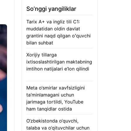
So’nggi yangiliklar
Tarix A+ va ingliz tili C1:
muddatidan oldin davlat
grantini naqd qilgan oʻquvchi
bilan suhbat
07.08.2026
Xorijiy tillarga
ixtisoslashtirilgan maktabning
imtihon natijalari e’lon qilindi
07.08.2026
Meta o‘smirlar xavfsizligini
ta’minlamagani uchun
jarimaga tortildi, YouTube
ham tanqidlar ostida
07.08.2026
O‘zbekistonda o‘quvchi,
talaba va o‘qituvchilar uchun