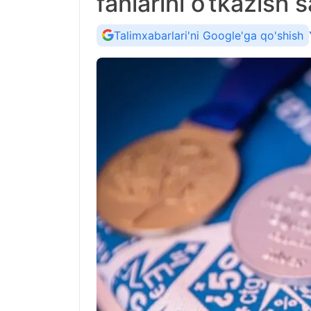
fanlarini o‘tkazish s
Talimxabarlari'ni Google'ga qo'shish