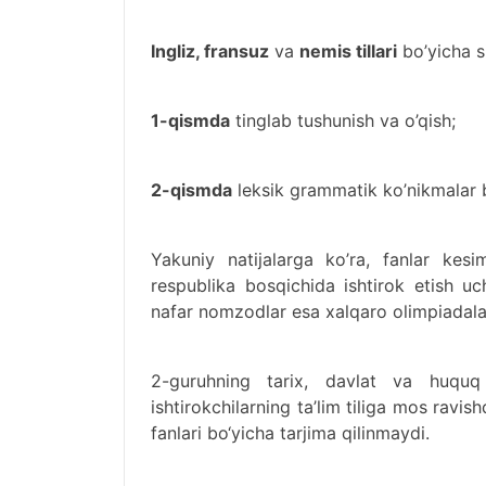
Ingliz, fransuz
va
nemis tillari
bo’yicha s
1-qismda
tinglab tushunish va o’qish;
2-qismda
leksik grammatik ko’nikmalar
Yakuniy natijalarga ko’ra, fanlar kesi
respublika bosqichida ishtirok etish uc
nafar nomzodlar esa xalqaro olimpiadala
2-guruhning tarix, davlat va huquq 
ishtirokchilarning ta’lim tiliga mos ravis
fanlari bo‘yicha tarjima qilinmaydi.