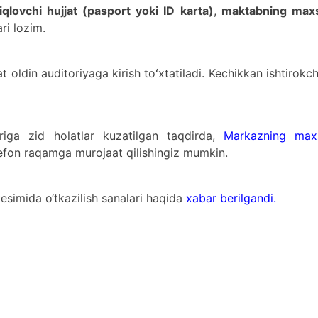
iqlovchi hujjat (pasport yoki ID karta)
,
maktabning max
ari lozim.
 oldin auditoriyaga kirish toʻxtatiladi. Kechikkan ishtirokch
riga zid holatlar kuzatilgan taqdirda,
Markazning max
efon raqamga murojaat qilishingiz mumkin.
esimida o‘tkazilish sanalari haqida
xabar berilgandi.