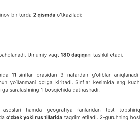
inov bir turda
2 qismda
o’tkaziladi:
 baholanadi. Umumiy vaqt
180 daqiqa
ni tashkil etadi.
mida 11-sinflar orasidan 3 nafardan g‘oliblar aniqlanadi
hun yo‘llanmani qo‘lga kiritadi. Sinflar kesimida eng kuch
rga saralashning 1-bosqichida qatnashadi.
asoslari hamda geografiya fanlaridan test topshiriql
hda
o‘zbek yoki rus tillarida
taqdim etiladi. 2-guruhning bos