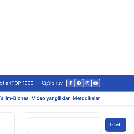
otlari
TOP 1000
Qidiruv
Ta’lim-Biznes
Video yangiliklar
Metodikalar
h
Izlash