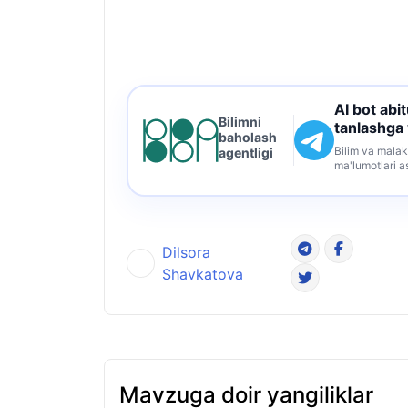
AI bot abi
Bilimni
tanlashga
baholash
Bilim va malak
agentligi
ma'lumotlari a
Dilsora
Shavkatova
Mavzuga doir yangiliklar