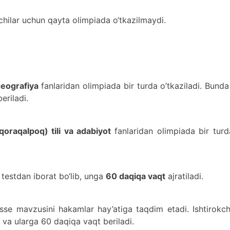
ilar uchun qayta olimpiada o‘tkazilmaydi.
eografiya
fanlaridan olimpiada bir turda o’tkaziladi. Bund
eriladi.
 qoraqalpoq) tili va adabiyot
fanlaridan olimpiada bir turd
a testdan iborat bo‘lib, unga
60 daqiqa vaqt
ajratiladi.
sse mavzusini hakamlar hay’atiga taqdim etadi. Ishtirokch
i va ularga 60 daqiqa vaqt beriladi.