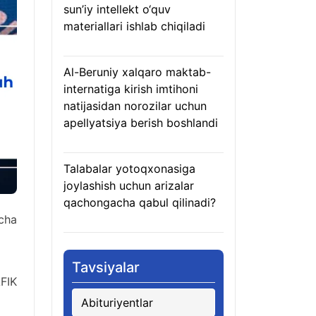
sun’iy intellekt o‘quv
materiallari ishlab chiqiladi
07.08.2026
Al-Beruniy xalqaro maktab-
internatiga kirish imtihoni
natijasidan norozilar uchun
apellyatsiya berish boshlandi
07.08.2026
Talabalar yotoqxonasiga
joylashish uchun arizalar
qachongacha qabul qilinadi?
rcha
07.08.2026
Tavsiyalar
FIK
Abituriyentlar