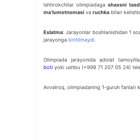
Ishtirokchilar olimpiadaga
shaxsni tasd
ma’lumotnomasi
va
ruchka
bilan kelishl
Eslatma
: Jarayonlar boshlanishidan 1 soat
jarayonga
kiritilmaydi.
Olimpiada jarayonida adolat tamoyilla
boti
yoki ushbu (+998 71 207 05 24) tel
Avvalroq, olimpiadaning 1-guruh fanlari k