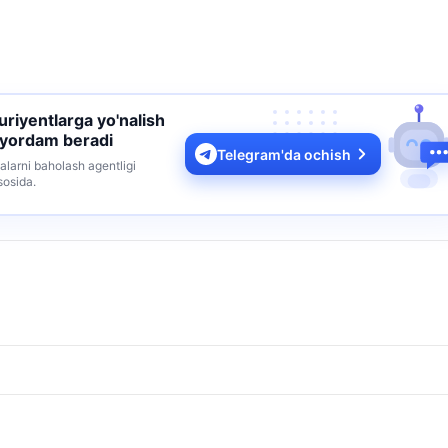
turiyentlarga yo'nalish
 yordam beradi
Telegram'da ochish
alarni baholash agentligi
sosida.