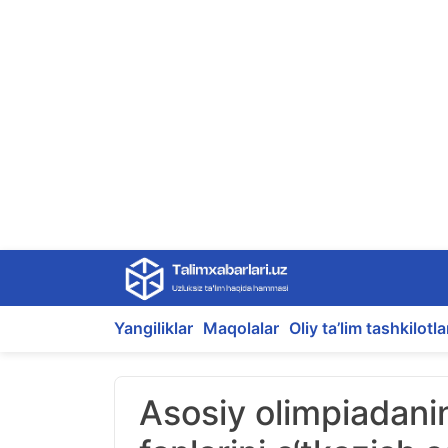
Skip
to
content
Yangiliklar
Maqolalar
Oliy ta’lim tashkilotla
Asosiy olimpiadani