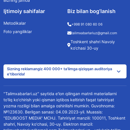
Bizning jamoa
Ijtimoiy sahifalar
Biz bilan bog’lanish
Metodikalar
+998 91 080 60 06
Foto yangiliklar
talimxabarlariuz@gmail.com
Toshkent shahri Navoiy
ko‘chasi 30-uy
Sizning reklamangiz 400 000+ ta'limga qiziqqan auditoriya
e'tiborida!
"Talimxabarlari.uz" saytida e'lon qilingan matnli materiallarni
to'liq ko'chirish yoki qisman iqtibos keltirish faqat tahririyat
yozma roziligi bilan amalga oshirilishi mumkin. Guvohnoma:
№123630. Berilgan sanasi: 04.09.2023-yil. Muassis:
"EDUBOOST MEDIA" MCHJ. Tahririyat manzili: 100011, Toshkent
shahri, Navoiy ko'chasi, 30-uy. Elektron manzil: