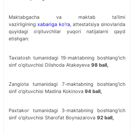
Maktabgacha va maktab ta’limi
vazirligining
xabariga ko’ra,
attestatsiya sinovlarida
quyidagi o‘qituvchilar yuqori natijalarni qayd
etishgan:
Taxiatosh tumanidagi 19-maktabning boshlang‘ich
sinf o‘qituvchisi Dilshoda Atakeyeva
98 ball,
Zangiota tumanidagi 7-maktabning boshlang‘ich
sinf o‘qituvchisi Madina Kokinova
94 ball,
Paxtakor tumanidagi 3-maktabning boshlang‘ich
sinf o’qituvchisi Sharofat Boynazarova
92 ball,