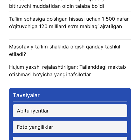
bitiruvchi muddatidan oldin talaba bo‘ldi
08.08.2026
Ta’lim sohasiga qo‘shgan hissasi uchun 1 500 nafar
o‘qituvchiga 120 milliard so‘m mablag‘ ajratilgan
08.08.2026
Masofaviy taʼlim shaklida oʻqish qanday tashkil
etiladi?
08.08.2026
Hujum yaxshi rejalashtirilgan: Tailanddagi maktab
otishmasi bo‘yicha yangi tafsilotlar
08.08.2026
Tavsiyalar
Abituriyentlar
Foto yangiliklar