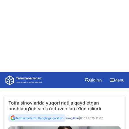
Skip
Qidiruv
Menu
to
content
Toifa sinovlarida yuqori natija qayd etgan
boshlang‘ich sinf o‘qituvchilari e’lon qilindi
Talimxabarlari'ni Google'ga qo'shish
Yangiliklar
|
06.11.2025 11:07