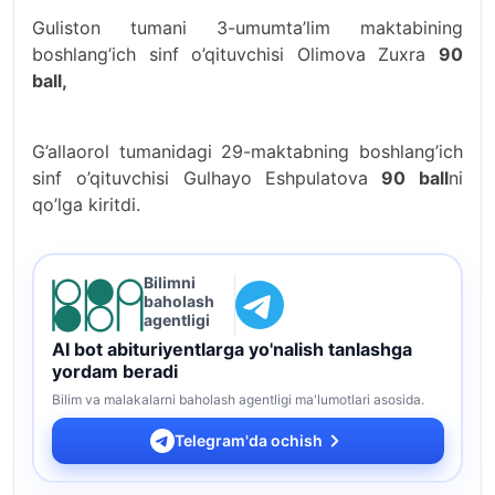
Guliston tumani 3-umumta’lim maktabining
boshlang’ich sinf o’qituvchisi Olimova Zuxra
90
ball,
G’allaorol tumanidagi 29-maktabning boshlang’ich
sinf o’qituvchisi Gulhayo Eshpulatova
90 ball
ni
qo’lga kiritdi.
Bilimni
baholash
agentligi
AI bot abituriyentlarga yo'nalish tanlashga
yordam beradi
Bilim va malakalarni baholash agentligi ma'lumotlari asosida.
Telegram'da ochish