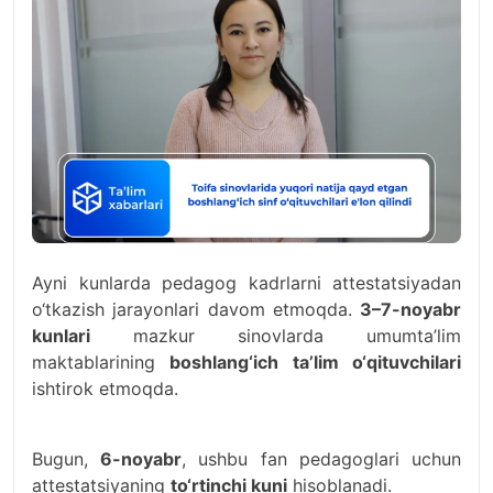
Ayni kunlarda pedagog kadrlarni attestatsiyadan
o‘tkazish jarayonlari davom etmoqda.
3–7-noyabr
kunlari
mazkur sinovlarda umumta’lim
maktablarining
boshlang‘ich ta’lim o‘qituvchilari
ishtirok etmoqda.
Bugun,
6-noyabr
, ushbu fan pedagoglari uchun
attestatsiyaning
to‘rtinchi kuni
hisoblanadi.