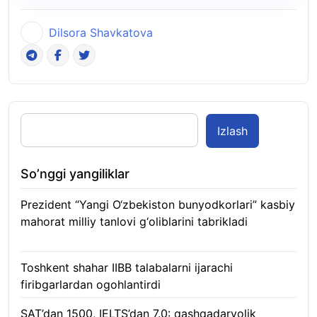
Dilsora Shavkatova
Izlash
So’nggi yangiliklar
Prezident “Yangi O‘zbekiston bunyodkorlari” kasbiy
mahorat milliy tanlovi g‘oliblarini tabrikladi
08.08.2026
Toshkent shahar IIBB talabalarni ijarachi
firibgarlardan ogohlantirdi
08.08.2026
SAT’dan 1500, IELTS’dan 7.0: qashqadaryolik