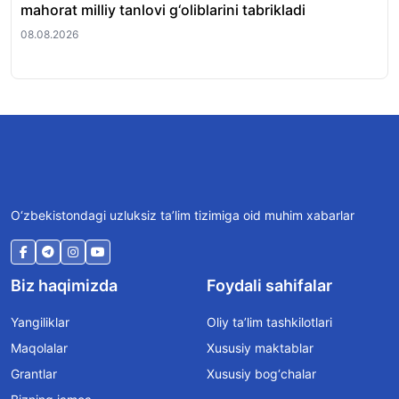
mahorat milliy tanlovi g‘oliblarini tabrikladi
fir
08.08.2026
08.
O‘zbekistondagi uzluksiz ta’lim tizimiga oid muhim xabarlar
Biz haqimizda
Foydali sahifalar
Yangiliklar
Oliy ta’lim tashkilotlari
Maqolalar
Xususiy maktablar
Grantlar
Xususiy bog‘chalar