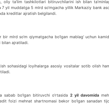
 oliy ta’lim tashkilotlari bitiruvchilarini ish bilan ta’minl
an
7 yil muddatga 5 mlrd so‘mgacha yillik Markaziy bank as
a kreditlar ajratish belgilandi.
har bir mlrd so‘m qiymatgacha bo‘lgan mablag‘ uchun kami
 bilan ajratiladi.
tish sohasidagi loyihalarga asosiy vositalar sotib olish h
iladi.
ga sabab bo‘lgan bitiruvchi o‘rtasida
2 yil davomida
meh
edit foizi mehnat shartnomasi bekor bo‘lgan sanadan tijo