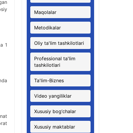
agan
osiy
Maqolalar
Metodikalar
Oliy ta'lim tashkilotlari
da 1
Professional ta'lim
tashkilotlari
amda
Ta'lim-Biznes
Video yangiliklar
Xususiy bog‘chalar
nat
rat
Xususiy maktablar