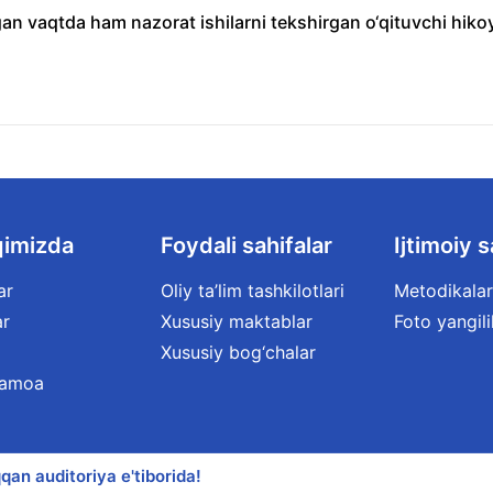
an vaqtda ham nazorat ishilarni tekshirgan o‘qituvchi hiko
qimizda
Foydali sahifalar
Ijtimoiy s
ar
Oliy ta’lim tashkilotlari
Metodikalar
ar
Xususiy maktablar
Foto yangili
Xususiy bog‘chalar
jamoa
qan auditoriya e'tiborida!