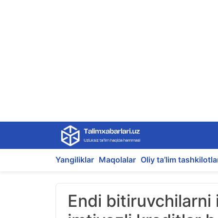
Skip
to
content
Yangiliklar
Maqolalar
Oliy ta’lim tashkilotla
Endi bitiruvchilarni