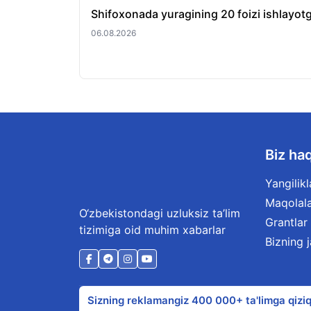
Shifoxonada yuragining 20 foizi ishlayotg
06.08.2026
Biz ha
Yangilikl
Maqolal
O‘zbekistondagi uzluksiz ta’lim
Grantlar
tizimiga oid muhim xabarlar
Bizning 
Sizning reklamangiz 400 000+ ta'limga qiziq