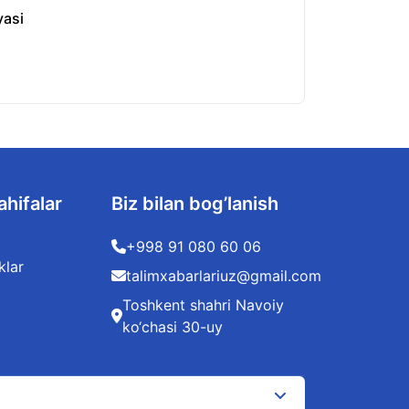
yasi
O‘zbekistonda kv
06.08.2026
ahifalar
Biz bilan bog’lanish
+998 91 080 60 06
klar
talimxabarlariuz@gmail.com
Toshkent shahri Navoiy
ko‘chasi 30-uy