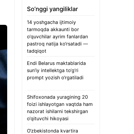
So’nggi yangiliklar
14 yoshgacha ijtimoiy
tarmoqda akkaunti bor
o‘quvchilar ayrim fanlardan
pastroq natija ko‘rsatadi —
tadqiqot
06.08.2026
Endi Belarus maktablarida
sun’iy intellektga to‘g‘ri
prompt yozish o‘rgatiladi
06.08.2026
Shifoxonada yuragining 20
foizi ishlayotgan vaqtda ham
nazorat ishilarni tekshirgan
o‘qituvchi hikoyasi
06.08.2026
O‘zbekistonda kvartira