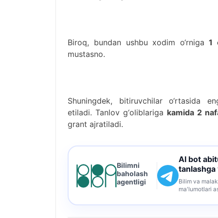
Biroq, bundan ushbu xodim o‘rniga
1 
mustasno.
Shuningdek, bitiruvchilar o‘rtasida e
etiladi. Tanlov g‘oliblariga
kamida 2 nafa
grant ajratiladi.
AI bot abi
Bilimni
tanlashga
baholash
Bilim va malak
agentligi
ma'lumotlari a