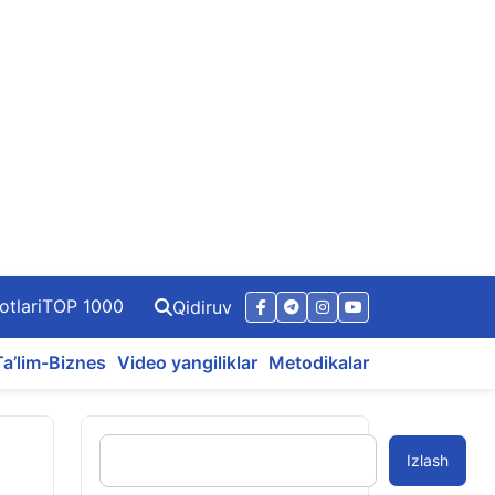
otlari
TOP 1000
Qidiruv
Ta’lim-Biznes
Video yangiliklar
Metodikalar
Izlash