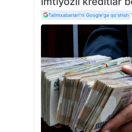
imtiyozli kreditlar b
Talimxabarlari'ni Google'ga qo'shish