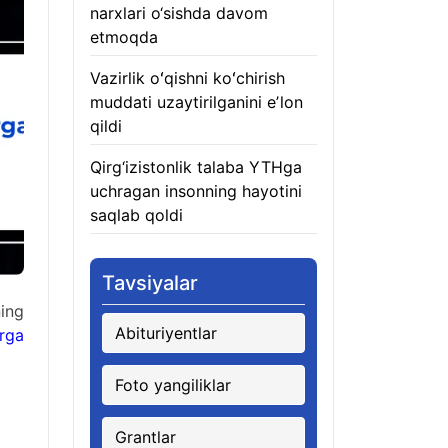
narxlari o‘sishda davom
etmoqda
06.08.2026
Vazirlik oʻqishni koʻchirish
muddati uzaytirilganini eʼlon
qildi
06.08.2026
Qirg‘izistonlik talaba YTHga
uchragan insonning hayotini
saqlab qoldi
06.08.2026
Tavsiyalar
ning
Abituriyentlar
rga
Foto yangiliklar
Grantlar