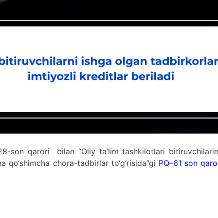
son qarori bilan “Oliy ta’lim tashkilotlari bitiruvchilari
ha qo‘shimcha chora-tadbirlar to‘g‘risida”gi
PQ–61 son qaro