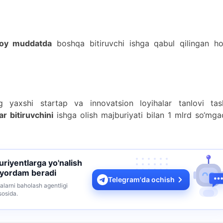
oy muddatda
boshqa bitiruvchi ishga qabul qilingan hol
ng yaxshi startap va innovatsion loyihalar tanlovi tash
r bitiruvchini
ishga olish majburiyati bilan 1 mlrd so‘mg
turiyentlarga yo'nalish
 yordam beradi
Telegram'da ochish
alarni baholash agentligi
sosida.