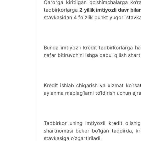
Qarorga kiritilgan qo‘shimchalarga ko‘ra,
tadbirkorlarga
2 yillik imtiyozli davr bil
stavkasidan 4 foizlik punkt yuqori stavkad
Bunda imtiyozli kredit tadbirkorlarga 
nafar bitiruvchini ishga qabul qilish sharti
Kredit ishlab chiqarish va xizmat ko‘rsa
aylanma mablag‘larni to‘ldirish uchun ajrat
Tadbirkor uning imtiyozli kredit olishi
shartnomasi bekor bo‘lgan taqdirda, kr
stavkasiga o‘zgartiriladi.