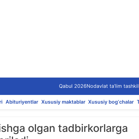
Qabul 2026
Nodavlat ta’lim tashkil
ri
Abituriyentlar
Xususiy maktablar
Xususiy bog‘chalar
 ishga olgan tadbirkorlarga