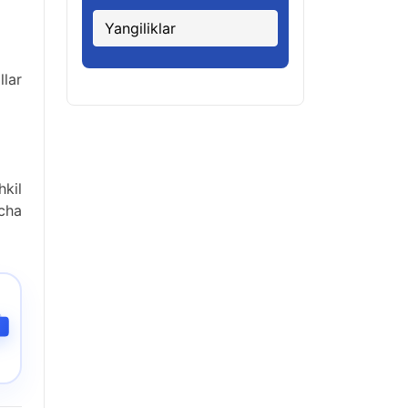
Yangiliklar
lar
kil
acha