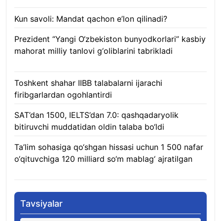
Kun savoli: Mandat qachon e’lon qilinadi?
09.08.2026
Prezident “Yangi O‘zbekiston bunyodkorlari” kasbiy
mahorat milliy tanlovi g‘oliblarini tabrikladi
08.08.2026
Toshkent shahar IIBB talabalarni ijarachi
firibgarlardan ogohlantirdi
08.08.2026
SAT’dan 1500, IELTS’dan 7.0: qashqadaryolik
bitiruvchi muddatidan oldin talaba bo‘ldi
08.08.2026
Ta’lim sohasiga qo‘shgan hissasi uchun 1 500 nafar
o‘qituvchiga 120 milliard so‘m mablag‘ ajratilgan
08.08.2026
Tavsiyalar