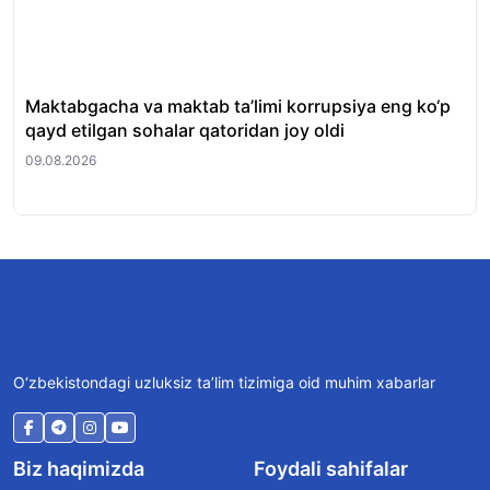
Maktabgacha va maktab ta’limi korrupsiya eng ko‘p
Ku
qayd etilgan sohalar qatoridan joy oldi
09.
09.08.2026
O‘zbekistondagi uzluksiz ta’lim tizimiga oid muhim xabarlar
Biz haqimizda
Foydali sahifalar