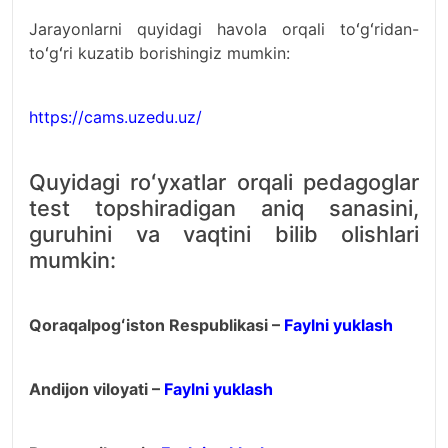
Jarayonlarni quyidagi havola orqali toʻgʻridan-
toʻgʻri kuzatib borishingiz mumkin:
https://cams.uzedu.uz/
Quyidagi roʻyxatlar orqali pedagoglar
test topshiradigan aniq sanasini,
guruhini va vaqtini bilib olishlari
mumkin:
Qoraqalpogʻiston Respublikasi –
Faylni yuklash
Andijon viloyati –
Faylni yuklash