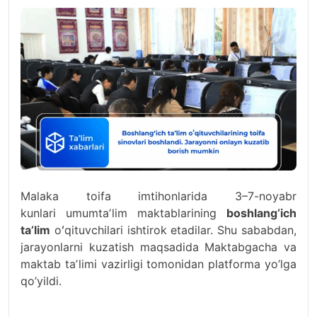
Malaka toifa imtihonlarida 3–7-noyabr
kunlari umumtaʼlim maktablarining
boshlang‘ich
ta’lim
oʻqituvchilari ishtirok etadilar. Shu sababdan,
jarayonlarni kuzatish maqsadida Maktabgacha va
maktab taʼlimi vazirligi tomonidan platforma yo’lga
qo’yildi.