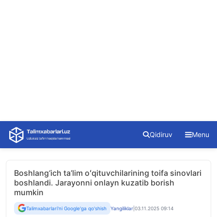
Skip
Qidiruv
Menu
to
content
Boshlang‘ich ta’lim oʻqituvchilarining toifa sinovlari
boshlandi. Jarayonni onlayn kuzatib borish
mumkin
Talimxabarlari'ni Google'ga qo'shish
Yangiliklar
|
03.11.2025 09:14