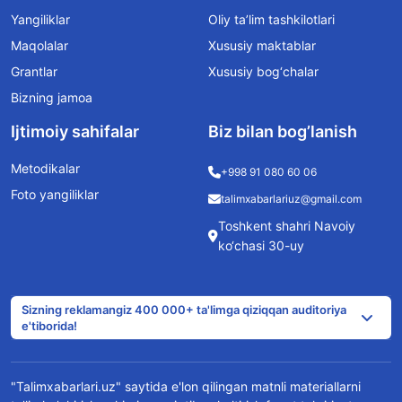
Yangiliklar
Oliy ta’lim tashkilotlari
Maqolalar
Xususiy maktablar
Grantlar
Xususiy bog‘chalar
Bizning jamoa
Ijtimoiy sahifalar
Biz bilan bog’lanish
Metodikalar
+998 91 080 60 06
Foto yangiliklar
talimxabarlariuz@gmail.com
Toshkent shahri Navoiy
ko‘chasi 30-uy
Sizning reklamangiz 400 000+ ta'limga qiziqqan auditoriya
e'tiborida!
"Talimxabarlari.uz" saytida e'lon qilingan matnli materiallarni