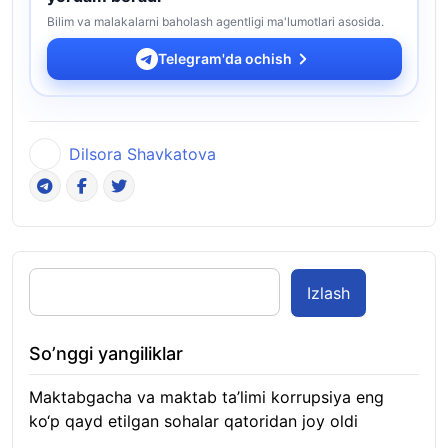
Bilim va malakalarni baholash agentligi ma'lumotlari asosida.
Telegram'da ochish
Dilsora Shavkatova
Izlash
So’nggi yangiliklar
Maktabgacha va maktab ta’limi korrupsiya eng
ko‘p qayd etilgan sohalar qatoridan joy oldi
09.08.2026