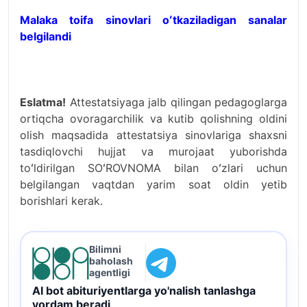
Malaka toifa sinovlari oʻtkaziladigan sanalar
belgilandi
Eslatma!
Attestatsiyaga jalb qilingan pedagoglarga
ortiqcha ovoragarchilik va kutib qolishning oldini
olish maqsadida attestatsiya sinovlariga shaxsni
tasdiqlovchi hujjat va murojaat yuborishda
toʻldirilgan SOʻROVNOMA bilan oʻzlari uchun
belgilangan vaqtdan yarim soat oldin yetib
borishlari kerak.
Bilimni
baholash
agentligi
AI bot abituriyentlarga yo'nalish tanlashga
yordam beradi