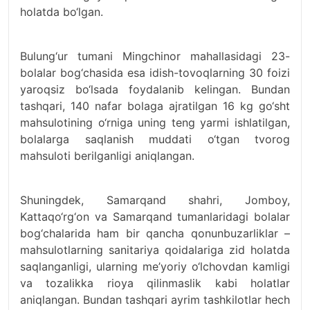
holatda bo‘lgan.
Bulung‘ur tumani Mingchinor mahallasidagi 23-
bolalar bog‘chasida esa idish-tovoqlarning 30 foizi
yaroqsiz bo‘lsada foydalanib kelingan. Bundan
tashqari, 140 nafar bolaga ajratilgan 16 kg go‘sht
mahsulotining o‘rniga uning teng yarmi ishlatilgan,
bolalarga saqlanish muddati o‘tgan tvorog
mahsuloti berilganligi aniqlangan.
Shuningdek, Samarqand shahri, Jomboy,
Kattaqo‘rg‘on va Samarqand tumanlaridagi bolalar
bog‘chalarida ham bir qancha qonunbuzarliklar –
mahsulotlarning sanitariya qoidalariga zid holatda
saqlanganligi, ularning me’yoriy o‘lchovdan kamligi
va tozalikka rioya qilinmaslik kabi holatlar
aniqlangan. Bundan tashqari ayrim tashkilotlar hech