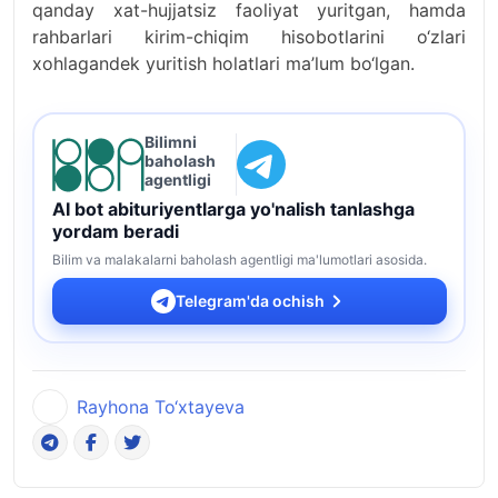
qanday xat-hujjatsiz faoliyat yuritgan, hamda
rahbarlari kirim-chiqim hisobotlarini o‘zlari
xohlagandek yuritish holatlari ma’lum bo‘lgan.
Bilimni
baholash
agentligi
AI bot abituriyentlarga yo'nalish tanlashga
yordam beradi
Bilim va malakalarni baholash agentligi ma'lumotlari asosida.
Telegram'da ochish
Rayhona To‘xtayeva