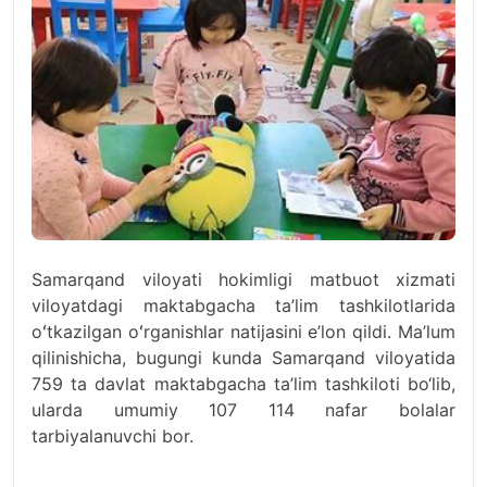
Samarqand viloyati hokimligi matbuot xizmati
viloyatdagi maktabgacha ta’lim tashkilotlarida
oʻtkazilgan oʻrganishlar natijasini e’lon qildi. Ma’lum
qilinishicha, bugungi kunda Samarqand viloyatida
759 ta davlat maktabgacha ta’lim tashkiloti bo‘lib,
ularda umumiy 107 114 nafar bolalar
tarbiyalanuvchi bor.