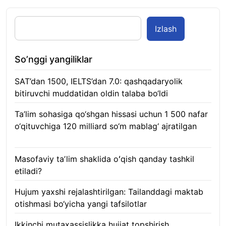
Izlash
So’nggi yangiliklar
SAT’dan 1500, IELTS’dan 7.0: qashqadaryolik
bitiruvchi muddatidan oldin talaba bo‘ldi
08.08.2026
Ta’lim sohasiga qo‘shgan hissasi uchun 1 500 nafar
o‘qituvchiga 120 milliard so‘m mablag‘ ajratilgan
08.08.2026
Masofaviy taʼlim shaklida oʻqish qanday tashkil
etiladi?
08.08.2026
Hujum yaxshi rejalashtirilgan: Tailanddagi maktab
otishmasi bo‘yicha yangi tafsilotlar
08.08.2026
Ikkinchi mutaxassislikka hujjat topshirish