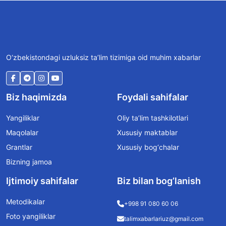
O‘zbekistondagi uzluksiz ta’lim tizimiga oid muhim xabarlar
Biz haqimizda
Foydali sahifalar
Yangiliklar
Oliy ta’lim tashkilotlari
Maqolalar
Xususiy maktablar
Grantlar
Xususiy bog‘chalar
Bizning jamoa
Ijtimoiy sahifalar
Biz bilan bog’lanish
Metodikalar
+998 91 080 60 06
Foto yangiliklar
talimxabarlariuz@gmail.com