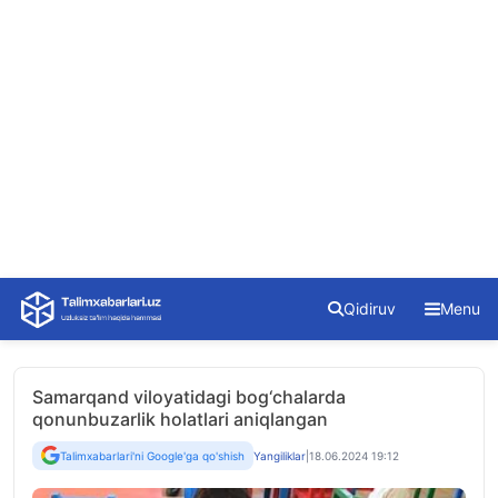
Skip
Qidiruv
Menu
to
content
Samarqand viloyatidagi bog‘chalarda
qonunbuzarlik holatlari aniqlangan
Talimxabarlari'ni Google'ga qo'shish
Yangiliklar
|
18.06.2024 19:12