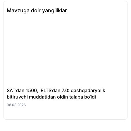
Mavzuga doir yangiliklar
SAT’dan 1500, IELTS’dan 7.0: qashqadaryolik
Ta
bitiruvchi muddatidan oldin talaba bo‘ldi
o‘q
08.08.2026
08.