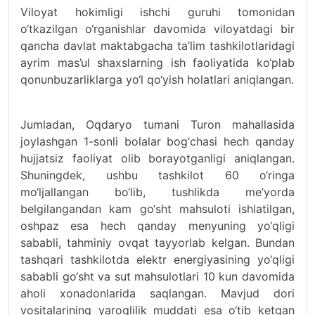
Viloyat hokimligi ishchi guruhi tomonidan
o‘tkazilgan o‘rganishlar davomida viloyatdagi bir
qancha davlat maktabgacha ta’lim tashkilotlaridagi
ayrim mas’ul shaxslarning ish faoliyatida ko‘plab
qonunbuzarliklarga yo‘l qo‘yish holatlari aniqlangan.
Jumladan, Oqdaryo tumani Turon mahallasida
joylashgan 1-sonli bolalar bog‘chasi hech qanday
hujjatsiz faoliyat olib borayotganligi aniqlangan.
Shuningdek, ushbu tashkilot 60 o‘ringa
mo‘ljallangan bo‘lib, tushlikda me’yorda
belgilangandan kam go‘sht mahsuloti ishlatilgan,
oshpaz esa hech qanday menyuning yo‘qligi
sababli, tahminiy ovqat tayyorlab kelgan. Bundan
tashqari tashkilotda elektr energiyasining yo‘qligi
sababli go‘sht va sut mahsulotlari 10 kun davomida
aholi xonadonlarida saqlangan. Mavjud dori
vositalarining yaroqlilik muddati esa o‘tib ketgan