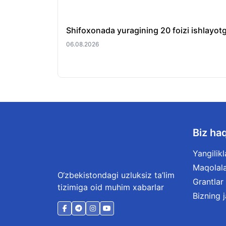
Shifoxonada yuragining 20 foizi ishlayotg
06.08.2026
Biz ha
Yangilikl
Maqolal
O‘zbekistondagi uzluksiz ta’lim
Grantlar
tizimiga oid muhim xabarlar
Bizning 