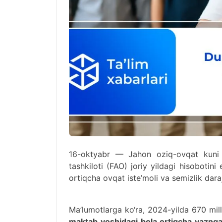
16-oktyabr — Jahon oziq-ovqat kuni m
tashkiloti (FAO) joriy yildagi hisoboti
ortiqcha ovqat iste’moli va semizlik dara
Ma’lumotlarga ko‘ra, 2024-yilda 670 mill
maktab yoshidagi bola ortiqcha vaznga,