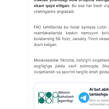
ekani qayd etilgan.
Bu esa har besh o‘qu
chalinganini anglatadi.
FAO tahlillarida bu holat ayniqsa Lotin
mamlakatlarida keskin namoyon bo‘lay
bolalarning 58 foizi, Janubiy Tinch oke
duch kelgan.
Mutaxassislar fikricha, noto‘g‘ri ovqatla
sog‘lig‘iga jiddiy xavf solmoqda. Shu
ovqatlanish va sportni targ‘ib etish gl
AI bot abi
Bilimni
tanlashga
baholash
Bilim va malak
agentligi
ma'lumotlari a