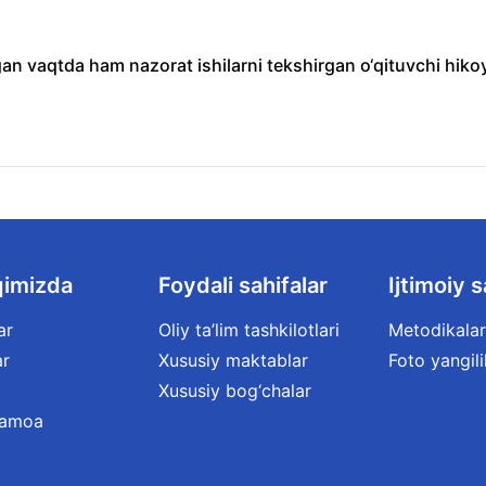
an vaqtda ham nazorat ishilarni tekshirgan o‘qituvchi hiko
qimizda
Foydali sahifalar
Ijtimoiy s
ar
Oliy ta’lim tashkilotlari
Metodikalar
ar
Xususiy maktablar
Foto yangili
Xususiy bog‘chalar
jamoa