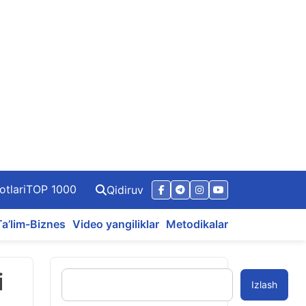
otlari
TOP 1000
Qidiruv
Ta’lim-Biznes
Video yangiliklar
Metodikalar
i
Izlash