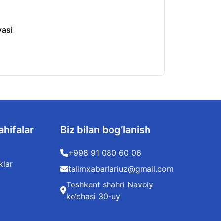
yasi
O‘zbekistonda kv
06.08.2026
ahifalar
Biz bilan bog’lanish
+998 91 080 60 06
klar
talimxabarlariuz@gmail.com
Toshkent shahri Navoiy
ko‘chasi 30-uy