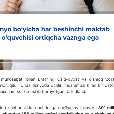
unosabati bilan BMTning Oziq-ovqat va qishloq xo‘jal
ni e’lon qildi. Unda dunyoda ochlik muammosi bilan bir qat
jasi ham keskin oshib borayotgani ta’kidlandi.
ion kishi ochlikka duch kelgan bo‘lsa, ayni paytda
391 mil
 shundan 188 million nafari semizlikning og‘ir shakliga 