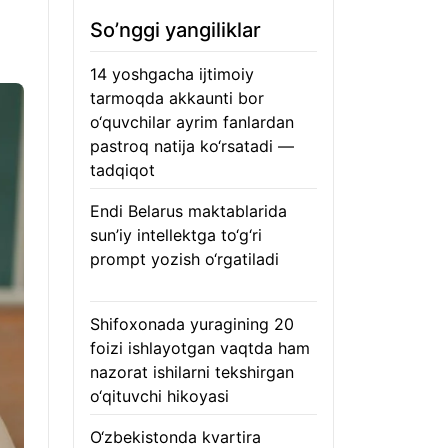
So’nggi yangiliklar
14 yoshgacha ijtimoiy
tarmoqda akkaunti bor
o‘quvchilar ayrim fanlardan
pastroq natija ko‘rsatadi —
tadqiqot
06.08.2026
Endi Belarus maktablarida
sun’iy intellektga to‘g‘ri
prompt yozish o‘rgatiladi
06.08.2026
Shifoxonada yuragining 20
foizi ishlayotgan vaqtda ham
nazorat ishilarni tekshirgan
o‘qituvchi hikoyasi
06.08.2026
O‘zbekistonda kvartira