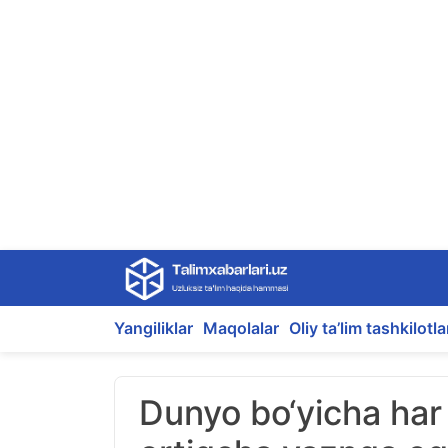
Skip
to
content
Yangiliklar
Maqolalar
Oliy ta’lim tashkilotla
Dunyo bo‘yicha har