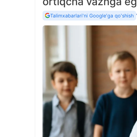
ortiqcha vaznga e
Talimxabarlari'ni Google'ga qo'shish