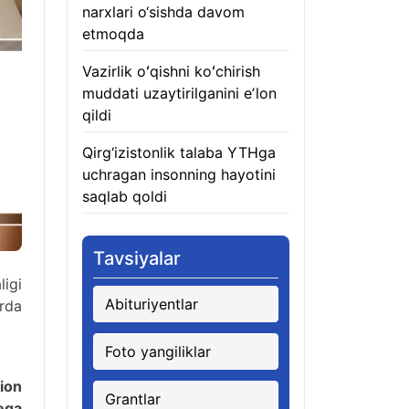
narxlari o‘sishda davom
etmoqda
06.08.2026
Vazirlik oʻqishni koʻchirish
muddati uzaytirilganini eʼlon
qildi
06.08.2026
Qirg‘izistonlik talaba YTHga
uchragan insonning hayotini
saqlab qoldi
06.08.2026
Tavsiyalar
igi
Abituriyentlar
orda
Foto yangiliklar
lion
Grantlar
ega