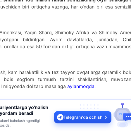
vchidan biri ortiqcha vaznga, har o‘ndan biri esa semizl
 Amerikasi, Yaqin Sharq, Shimoliy Afrika va Shimoliy Ame
otgani bildirilgan. Ayrim davlatlarda, jumladan, Chil
ani orollarida esa 50 foizdan ortig‘i ortiqcha vazn muammo
nish, kam harakatlilik va tez tayyor ovqatlarga qaramlik bol
 bois sog‘lom turmush tarzini shakllantirish, muvozana
obal miqyosda dolzarb masalaga
aylanmoqda.
turiyentlarga yo'nalish
 yordam beradi
Telegram'da ochish
alarni baholash agentligi
sosida.