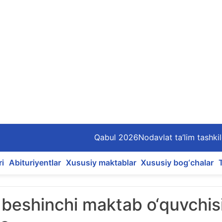
Qabul 2026
Nodavlat ta’lim tashkil
ri
Abituriyentlar
Xususiy maktablar
Xususiy bog‘chalar
 beshinchi maktab o‘quvchis