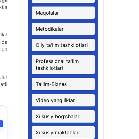
ikka
Maqolalar
Metodikalar
rika
ida
Oliy ta'lim tashkilotlari
siga
Professional ta'lim
tashkilotlari
alar
tli
Ta'lim-Biznes
Video yangiliklar
Xususiy bog‘chalar
Xususiy maktablar