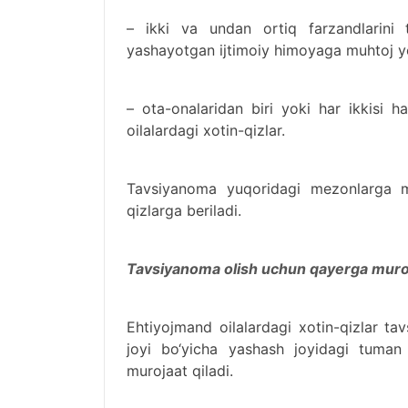
– ikki va undan ortiq farzandlarini t
yashayotgan ijtimoiy himoyaga muhtoj yol
– ota-onalaridan biri yoki har ikkisi h
oilalardagi xotin-qizlar.
Tavsiyanoma yuqoridagi mezonlarga mo
qizlarga beriladi.
Tavsiyanoma olish uchun qayerga muroj
Ehtiyojmand oilalardagi xotin-qizlar t
joyi bo‘yicha yashash joyidagi tuman 
murojaat qiladi.