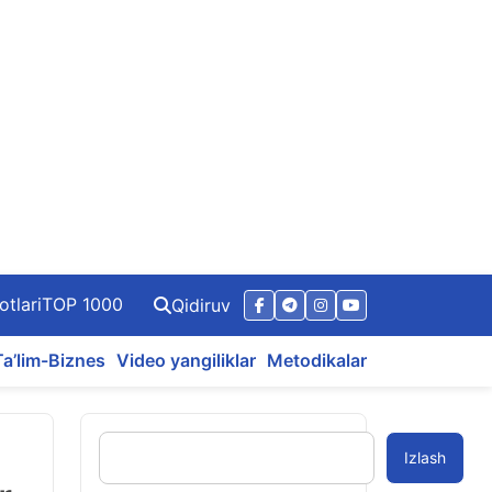
otlari
TOP 1000
Qidiruv
Ta’lim-Biznes
Video yangiliklar
Metodikalar
Izlash