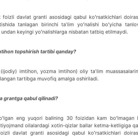
foizli davlat granti asosidagi qabul koʻrsatkichlari doira
ishida tanlagan birinchi taʼlim yoʻnalishi boʻyicha tanl
a undan keyingi yoʻnalishlarga nisbatan tatbiq etilmaydi.
ihon topshirish tartibi qanday?
y (ijodiy) imtihon, yozma imtihon) oliy taʼlim muassasalari
ilangan tartibga muvofiq amalga oshiriladi.
 grantga qabul qilinadi?
boʻlgan eng yuqori ballning 30 foizidan kam boʻlmagan b
yojmand oilalardagi xotin-qizlar ballar ketma-ketligiga qa
oizli davlat granti asosidagi qabul koʻrsatkichlari doira