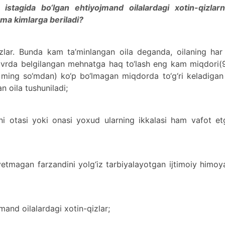
 istagida bo‘lgan ehtiyojmand oilalardagi xotin-qizlarn
oma kimlarga beriladi?
izlar. Bunda kam ta’minlangan oila deganda, oilaning har
avrda belgilangan mehnatga haq to‘lash eng kam miqdori(
ming so‘mdan) ko‘p bo‘lmagan miqdorda to‘g‘ri keladigan 
 oila tushuniladi;
a’ni otasi yoki onasi yoxud ularning ikkalasi ham vafot e
yetmagan farzandini yolg‘iz tarbiyalayotgan ijtimoiy himo
mand oilalardagi xotin-qizlar;