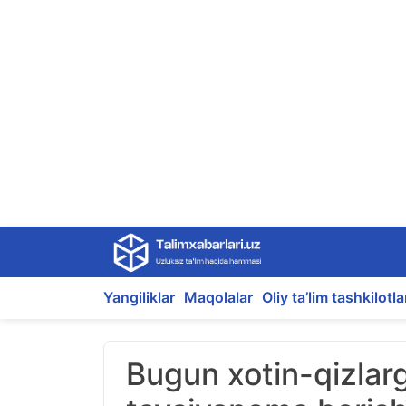
Skip
to
content
Yangiliklar
Maqolalar
Oliy ta’lim tashkilotla
Bugun xotin-qizlarg