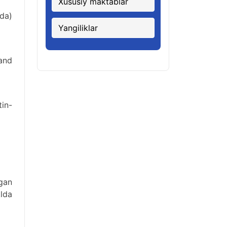
Xususiy maktablar
da)
Yangiliklar
mand
in-
gan
lda