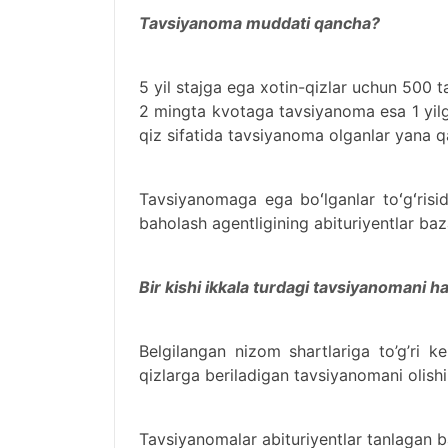
Tavsiyanoma muddati qancha?
5 yil stajga ega xotin-qizlar uchun 500 
2 mingta kvotaga tavsiyanoma esa 1 yilga
qiz sifatida tavsiyanoma olganlar yana qa
Tavsiyanomaga ega boʻlganlar toʻgʻrisid
baholash agentligining abituriyentlar baza
Bir kishi ikkala turdagi tavsiyanomani h
Belgilangan nizom shartlariga to’g’ri k
qizlarga beriladigan tavsiyanomani olish
Tavsiyanomalar abituriyentlar tanlagan ba