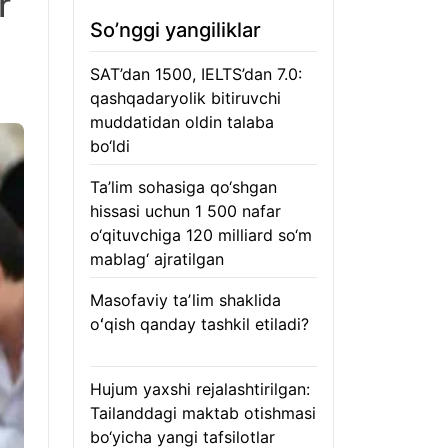
r
So’nggi yangiliklar
SAT’dan 1500, IELTS’dan 7.0:
qashqadaryolik bitiruvchi
muddatidan oldin talaba
bo‘ldi
08.08.2026
Ta’lim sohasiga qo‘shgan
hissasi uchun 1 500 nafar
o‘qituvchiga 120 milliard so‘m
mablag‘ ajratilgan
08.08.2026
Masofaviy taʼlim shaklida
oʻqish qanday tashkil etiladi?
08.08.2026
Hujum yaxshi rejalashtirilgan:
Tailanddagi maktab otishmasi
bo‘yicha yangi tafsilotlar