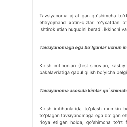
Tavsiyanoma ajratilgan qoʻshimcha toʻrt 
ehtiyojmand xotin-qizlar roʻyxatdan oʻt
ishtirok etish huquqini beradi, ikkinchi v
Tavsiyanomaga ega boʻlganlar uchun imt
Kirish imtihonlari (test sinovlari, kasbi
bakalavriatiga qabul qilish boʻyicha belg
Tavsiyanoma asosida kimlar qo`shimcha
Kirish imtihonlarida toʻplash mumkin 
toʻplagan tavsiyanomaga ega boʻlgan ehti
rioya etilgan holda, qoʻshimcha toʻrt f