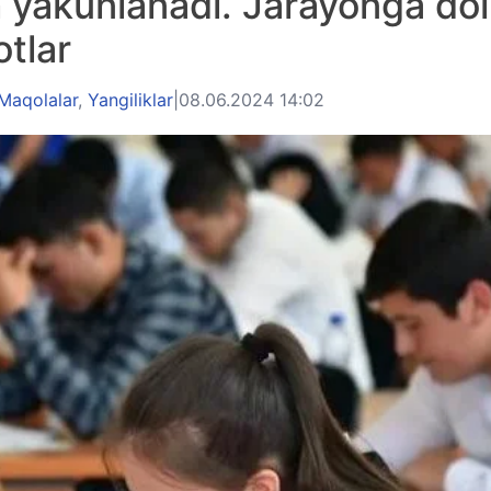
 yakunlanadi. Jarayonga doi
tlar
Maqolalar
,
Yangiliklar
|
08.06.2024 14:02