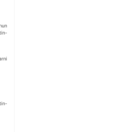
chun
tin-
arni
tin-