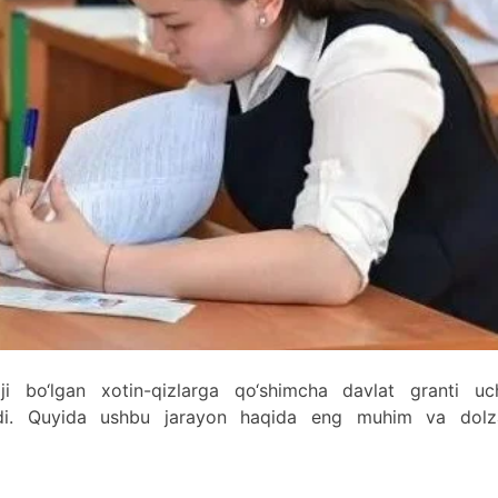
ji bo‘lgan xotin-qizlarga qo‘shimcha davlat granti uc
di. Quyida ushbu jarayon haqida eng muhim va dolz