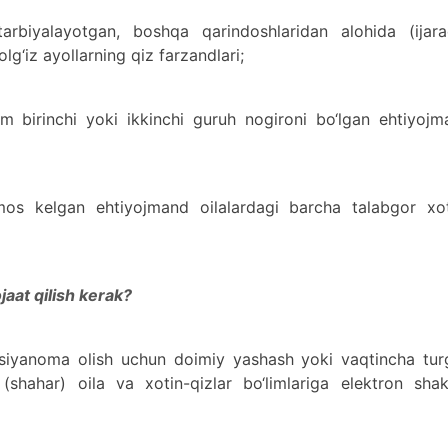
arbiyalayotgan, boshqa qarindoshlaridan alohida (ijara
g‘iz ayollarning qiz farzandlari;
am birinchi yoki ikkinchi guruh nogironi bo‘lgan ehtiyoj
s kelgan ehtiyojmand oilalardagi barcha talabgor xot
aat qilish kerak?
avsiyanoma olish uchun doimiy yashash yoki vaqtincha tur
(shahar) oila va xotin-qizlar bo‘limlariga elektron shak