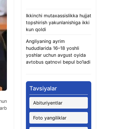
08.08.2026
Ikkinchi mutaxassislikka hujjat
topshirish yakunlanishiga ikki
kun qoldi
08.08.2026
Angliyaning ayrim
hududlarida 16–18 yoshli
yoshlar uchun avgust oyida
avtobus qatnovi bepul bo‘ladi
08.08.2026
Tavsiyalar
hun
Abituriyentlar
arb
Foto yangiliklar