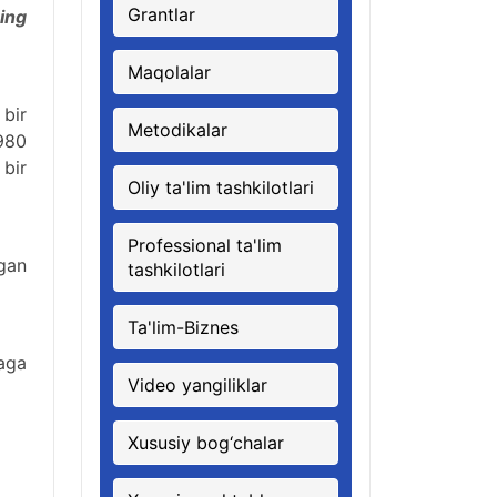
Grantlar
ing
Maqolalar
 bir
Metodikalar
980
bir
Oliy ta'lim tashkilotlari
Professional ta'lim
tgan
tashkilotlari
Ta'lim-Biznes
yaga
Video yangiliklar
Xususiy bog‘chalar