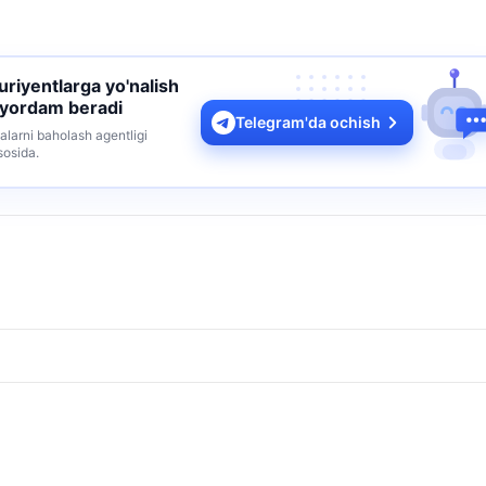
turiyentlarga yo'nalish
 yordam beradi
Telegram'da ochish
alarni baholash agentligi
sosida.