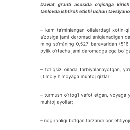
Davlat granti asosida o‘qishga kirish
tanlovda ishtirok etishi uchun tavsiyan
– kam ta’minlangan oilalardagi xotin-q
a’zosiga jami daromad aniqlanadigan d
ming so‘m)ning 0,527 baravaridan (516 
oylik o‘rtacha jami daromadga ega bo‘lgan
– to‘liqsiz oilada tarbiyalanayotgan, y
ijtimoiy himoyaga muhtoj qizlar;
– turmush o‘rtog‘i vafot etgan, voyaga 
muhtoj ayollar;
– nogironligi bo‘lgan farzandi bor ehtiyoj