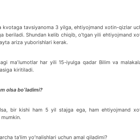
ta kvotaga tavsiyanoma 3 yilga, ehtiyojmand xotin-qizlar u
 beriladi. Shundan kelib chiqib, o’tgan yili ehtiyojmand xo
yta ariza yuborishlari kerak.
agi maʼlumotlar har yili 15-iyulga qadar Bilim va malakal
siga kiritiladi.
am olsa boʻladimi?
elsa, bir kishi ham 5 yil stajga ega, ham ehtiyojmand xo
i mumkin.
rcha ta’lim yoʻnalishlari uchun amal qiladimi?