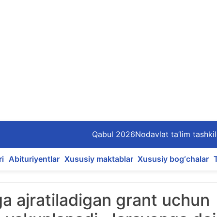
Qabul 2026
Nodavlat ta’lim tashkil
ri
Abituriyentlar
Xususiy maktablar
Xususiy bog‘chalar
a ajratiladigan grant uchun