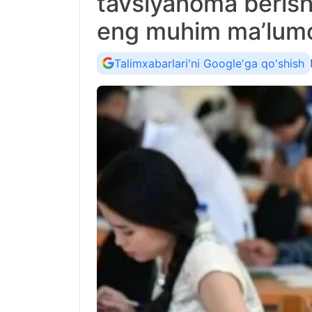
tavsiyanoma berish
eng muhim ma’lumo
Talimxabarlari'ni Google'ga qo'shish