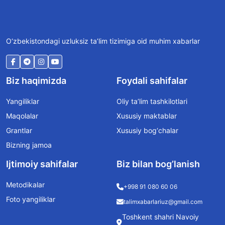
O‘zbekistondagi uzluksiz ta’lim tizimiga oid muhim xabarlar
Biz haqimizda
Foydali sahifalar
Yangiliklar
Oliy ta’lim tashkilotlari
Maqolalar
Xususiy maktablar
Grantlar
Xususiy bog‘chalar
Bizning jamoa
Ijtimoiy sahifalar
Biz bilan bog’lanish
Metodikalar
+998 91 080 60 06
Foto yangiliklar
talimxabarlariuz@gmail.com
Toshkent shahri Navoiy