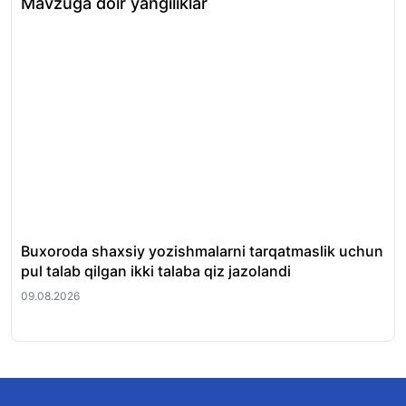
Mavzuga doir yangiliklar
Buxoroda shaxsiy yozishmalarni tarqatmaslik uchun
Ma
pul talab qilgan ikki talaba qiz jazolandi
qay
09.08.2026
09.