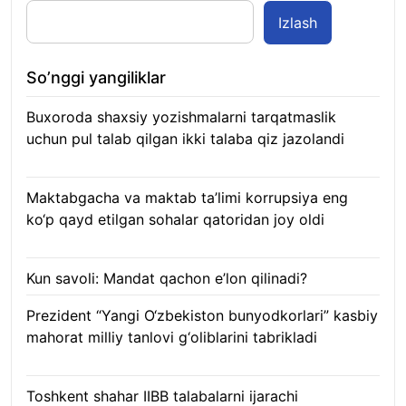
Izlash
So’nggi yangiliklar
Buxoroda shaxsiy yozishmalarni tarqatmaslik
uchun pul talab qilgan ikki talaba qiz jazolandi
09.08.2026
Maktabgacha va maktab ta’limi korrupsiya eng
ko‘p qayd etilgan sohalar qatoridan joy oldi
09.08.2026
Kun savoli: Mandat qachon e’lon qilinadi?
09.08.2026
Prezident “Yangi O‘zbekiston bunyodkorlari” kasbiy
mahorat milliy tanlovi g‘oliblarini tabrikladi
08.08.2026
Toshkent shahar IIBB talabalarni ijarachi