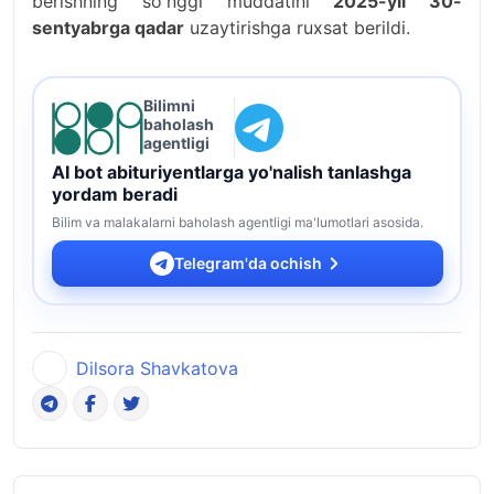
berishning soʻnggi muddatini
2025-yil 30-
sentyabrga qadar
uzaytirishga ruxsat berildi.
Bilimni
baholash
agentligi
AI bot abituriyentlarga yo'nalish tanlashga
yordam beradi
Bilim va malakalarni baholash agentligi ma'lumotlari asosida.
Telegram'da ochish
Dilsora Shavkatova