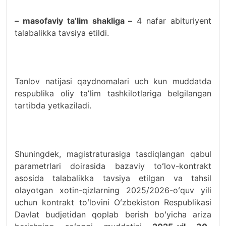
– masofaviy taʼlim shakliga –
4 nafar abituriyent
talabalikka tavsiya etildi.
Tanlov natijasi qaydnomalari uch kun muddatda
respublika oliy taʼlim tashkilotlariga belgilangan
tartibda yetkaziladi.
Shuningdek, magistraturasiga tasdiqlangan qabul
parametrlari doirasida bazaviy toʻlov-kontrakt
asosida talabalikka tavsiya etilgan va tahsil
olayotgan xotin-qizlarning 2025/2026-oʻquv yili
uchun kontrakt toʻlovini Oʻzbekiston Respublikasi
Davlat budjetidan qoplab berish boʻyicha ariza