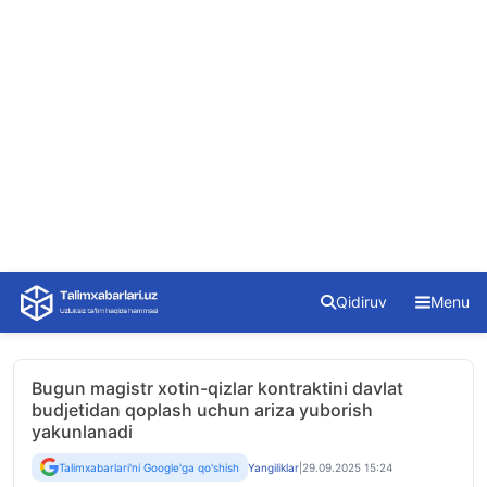
Skip
Qidiruv
Menu
to
content
Bugun magistr xotin-qizlar kontraktini davlat
budjetidan qoplash uchun ariza yuborish
yakunlanadi
Talimxabarlari'ni Google'ga qo'shish
Yangiliklar
|
29.09.2025 15:24