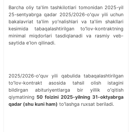
Barcha oliy taʼlim tashkilotlari tomonidan 2025-yil
25-sentyabrga qadar 2025/2026-oʻquv yili uchun
bakalavriat taʼlim yoʻnalishlari va taʼlim shakllari
kesimida tabaqalashtirilgan toʻlov-kontraktning
minimal miqdorlari tasdiqlanadi va rasmiy veb-
saytida eʼlon qilinadi.
2025/2026-oʻquv yili qabulida tabaqalashtirilgan
toʻlov-kontrakt asosida tahsil olish istagini
bildirgan abituriyentlarga bir yillik oʻqitish
qiymatining
50 foizini 2025-yilning 31-oktyabrga
qadar (shu kuni ham)
toʻlashga ruxsat beriladi.