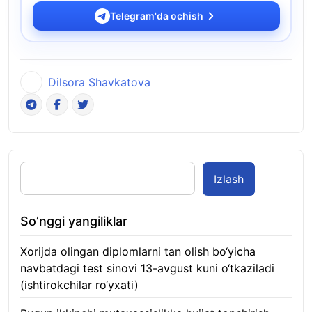
Telegram'da ochish
Dilsora Shavkatova
Izlash
So’nggi yangiliklar
Xorijda olingan diplomlarni tan olish bo‘yicha
navbatdagi test sinovi 13-avgust kuni o‘tkaziladi
(ishtirokchilar ro‘yxati)
10.08.2026