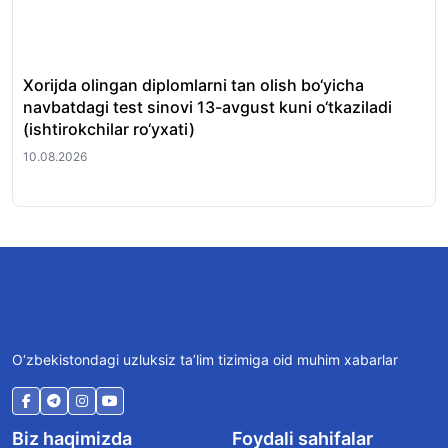
Xorijda olingan diplomlarni tan olish bo‘yicha
Bu
navbatdagi test sinovi 13-avgust kuni o‘tkaziladi
ya
(ishtirokchilar ro‘yxati)
10.
10.08.2026
O‘zbekistondagi uzluksiz ta’lim tizimiga oid muhim xabarlar
Biz haqimizda
Foydali sahifalar