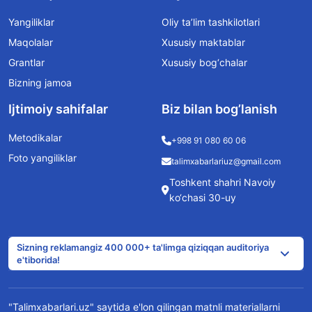
Yangiliklar
Oliy ta’lim tashkilotlari
Maqolalar
Xususiy maktablar
Grantlar
Xususiy bog‘chalar
Bizning jamoa
Ijtimoiy sahifalar
Biz bilan bog’lanish
Metodikalar
+998 91 080 60 06
Foto yangiliklar
talimxabarlariuz@gmail.com
Toshkent shahri Navoiy
ko‘chasi 30-uy
Sizning reklamangiz 400 000+ ta'limga qiziqqan auditoriya
e'tiborida!
"Talimxabarlari.uz" saytida e'lon qilingan matnli materiallarni