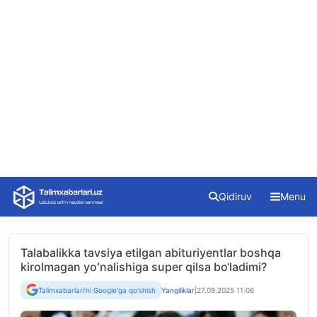
Skip
Qidiruv
Menu
to
content
Talabalikka tavsiya etilgan abituriyentlar boshqa
kirolmagan yoʻnalishiga super qilsa bo‘ladimi?
Talimxabarlari'ni Google'ga qo'shish
Yangiliklar
|
27.09.2025 11:06