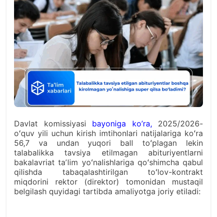
Davlat komissiyasi
bayoniga ko’ra,
2025/2026-
oʻquv yili uchun kirish imtihonlari natijalariga koʻra
56,7 va undan yuqori ball toʻplagan lekin
talabalikka tavsiya etilmagan abituriyentlarni
bakalavriat taʼlim yoʻnalishlariga qoʻshimcha qabul
qilishda tabaqalashtirilgan toʻlov-kontrakt
miqdorini rektor (direktor) tomonidan mustaqil
belgilash quyidagi tartibda amaliyotga joriy etiladi: