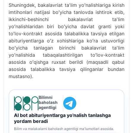
Shuningdek, bakalavriat taʼlim yoʻnalishlariga kirish
imtihonlari natijasi boʻyicha tanlovda ishtirok etib,
ikkinchi-beshinchi bakalavriat taʼlim
yoʻnalishlaridan biri boʻyicha davlat granti yoki
toʻlov-kontrakt asosida talabalikka tavsiya etilgan
abituriyentlarga oʻz xohishlariga koʻra ustuvorligi
boʻyicha tanlagan birinchi bakalavriat taʼlim
yoʻnalishida tabaqalashtirilgan toʻlov-kontrakt
asosida oʻqishga ruxsat berildi (maqsadli qabul
asosida talabalikka tavsiya qilinganlar bundan
mustasno).
Bilimni
baholash
agentligi
AI bot abituriyentlarga yo'nalish tanlashga
yordam beradi
Bilim va malakalarni baholash agentligi ma'lumotlari asosida.