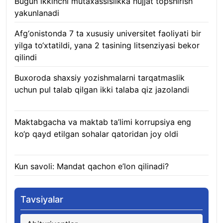
Bugun ikkinchi mutaxassislikka hujjat topshirish
yakunlanadi
10.08.2026
Afg‘onistonda 7 ta xususiy universitet faoliyati bir
yilga to‘xtatildi, yana 2 tasining litsenziyasi bekor
qilindi
10.08.2026
Buxoroda shaxsiy yozishmalarni tarqatmaslik
uchun pul talab qilgan ikki talaba qiz jazolandi
09.08.2026
Maktabgacha va maktab ta’limi korrupsiya eng
ko‘p qayd etilgan sohalar qatoridan joy oldi
09.08.2026
Kun savoli: Mandat qachon e’lon qilinadi?
09.08.2026
Tavsiyalar