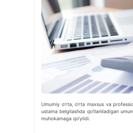
Umumiy o‘rta, o‘rta maxsus va professio
ustama belgilashda qo‘llaniladigan umumiy
muhokamaga qo‘yildi.