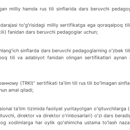
olgan milliy hamda rus tili sinflarida dars beruvchi pedago
darajasi toʻgʻrisidagi milliy sertifikatga ega qoraqalpoq til
tili) fanidan dars beruvchi pedagoglar uchun;
langʻich sinflarda dars beruvchi pedagoglarning oʻzbek til
poq tili va adabiyot fanidan olingan sertifikatlari aynan
му (TRKI)” sertifikati taʼlim tili rus tili boʻlmagan sinfl
hun amal qiladi;
onal taʼlim tizimida faoliyat yuritayotgan oʻqituvchilarga 
ituvchi, direktor va direktor oʻrinbosarlari) oʻzi dars berad
agog xodimlarga har oylik qoʻshimcha ustama toʻlash naza