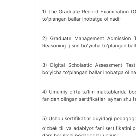
1) The Graduate Record Examination (GR
toʻplangan ballar inobatga olinadi;
2) Graduate Management Admission Te
Reasoning qismi boʻyicha toʻplangan ball
3) Digital Scholastic Assessment Test
boʻyicha toʻplangan ballar inobatga olina
4) Umumiy oʻrta taʼlim maktablarida bo
fanidan olingan sertifikatlari aynan shu f
5) Ushbu sertifikatlar quyidagi pedagogl
oʻzbek tili va adabiyot fani sertifikatini 
dars beruvchi pedagoglar uchun;