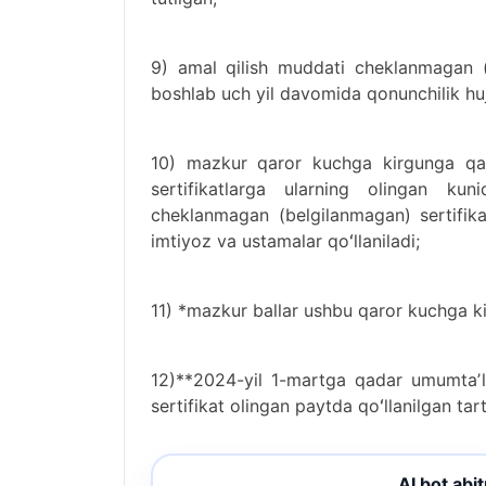
9) amal qilish muddati cheklanmagan (b
boshlab uch yil davomida qonunchilik hujj
10) mazkur qaror kuchga kirgunga qad
sertifikatlarga ularning olingan k
cheklanmagan (belgilanmagan) sertifika
imtiyoz va ustamalar qoʻllaniladi;
11) *mazkur ballar ushbu qaror kuchga ki
12)**2024-yil 1-martga qadar umumtaʼlim
sertifikat olingan paytda qoʻllanilgan tart
AI bot abi