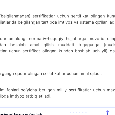
elgilanmagan) sertifikatlar uchun sertifikat olingan kun
atlarida belgilangan tartibda imtiyoz va ustama qo‘llaniladi
ar amaldagi normativ-huquqiy hujjatlarga muvofiq olin
unidan boshlab amal qilish muddati tugagunga (mudd
tlar uchun sertifikat olingan kundan boshlab uch yil) qa
rgunga qadar olingan sertifikatlar uchun amal qiladi.
 fanlari boʻyicha berilgan milliy sertifikatlar uchun ma
ibda imtiyoz tatbiq etiladi.
turiyentlarga yo'nalish