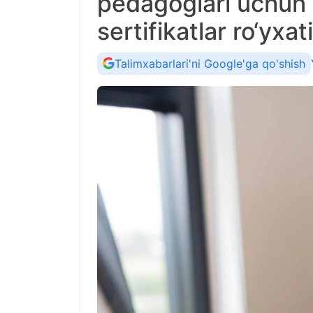
pedagoglari uchun
sertifikatlar ro‘yx
Talimxabarlari'ni Google'ga qo'shish