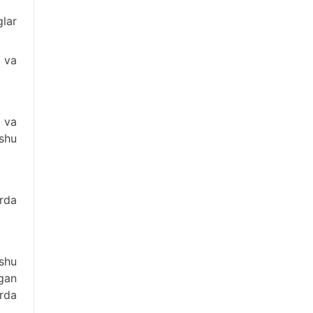
glar
i va
i va
 shu
arda
(shu
igan
rda