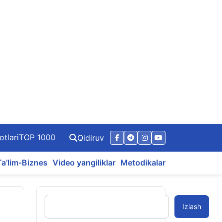
otlari
TOP 1000
Qidiruv
Ta’lim-Biznes
Video yangiliklar
Metodikalar
Izlash