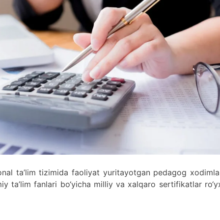
nal ta’lim tizimida faoliyat yuritayotgan pedagog xodiml
 ta’lim fanlari bo‘yicha milliy va xalqaro sertifikatlar ro‘y