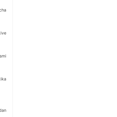
icha
ive
smi
tika
idan