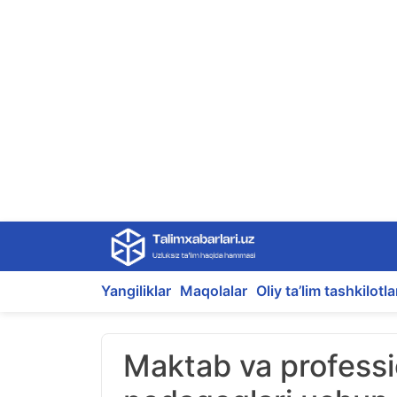
Skip
to
content
Yangiliklar
Maqolalar
Oliy ta’lim tashkilotla
Maktab va professi