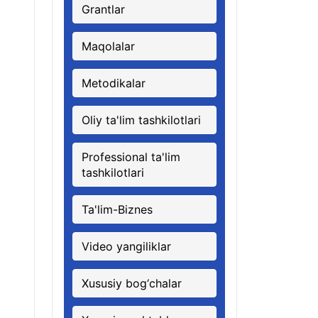
Grantlar
Maqolalar
Metodikalar
Oliy ta'lim tashkilotlari
Professional ta'lim
tashkilotlari
Ta'lim-Biznes
Video yangiliklar
Xususiy bog‘chalar