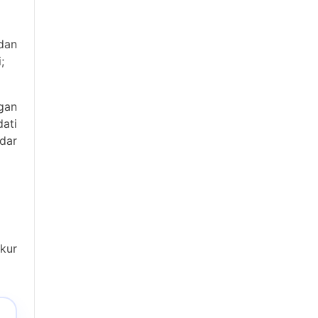
dan
;
gan
ati
dar
zkur