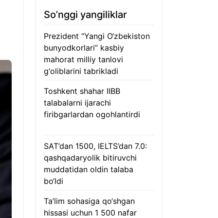
So’nggi yangiliklar
Prezident “Yangi O‘zbekiston
bunyodkorlari” kasbiy
mahorat milliy tanlovi
g‘oliblarini tabrikladi
08.08.2026
Toshkent shahar IIBB
talabalarni ijarachi
firibgarlardan ogohlantirdi
08.08.2026
SAT’dan 1500, IELTS’dan 7.0:
qashqadaryolik bitiruvchi
muddatidan oldin talaba
bo‘ldi
08.08.2026
Ta’lim sohasiga qo‘shgan
hissasi uchun 1 500 nafar