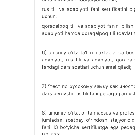
rus tili va adabiyoti fani sertifikatini 
uchun;
qoraqalpoq tili va adabiyot fanini bilish 
adabiyoti hamda qoraqalpoq tili (davlat 
6) umumiy oʻrta taʼlim maktablarida bosh
adabiyot, rus tili va adabiyot, qoraqal
fandagi dars soatlari uchun amal qiladi;
7) “тест по русскому языку как иностранно
dars beruvchi rus tili fani pedagoglari uc
8) umumiy oʻrta, oʻrta maxsus va professi
jumladan, soatbay, oʻrindosh, stajyor oʻq
fani 13 boʻyicha sertifikatga ega ped
tutilgan;