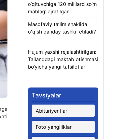
o‘qituvchiga 120 milliard so‘m
mablag‘ ajratilgan
08.08.2026
Masofaviy taʼlim shaklida
oʻqish qanday tashkil etiladi?
08.08.2026
Hujum yaxshi rejalashtirilgan:
Tailanddagi maktab otishmasi
bo‘yicha yangi tafsilotlar
08.08.2026
Tavsiyalar
arga
Abituriyentlar
xati
Foto yangiliklar