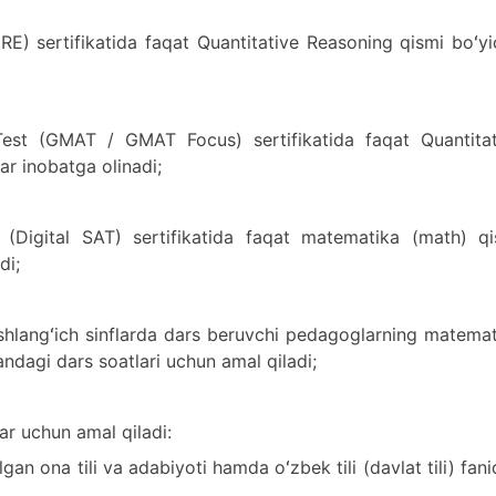
E) sertifikatida faqat Quantitative Reasoning qismi boʻy
st (GMAT / GMAT Focus) sertifikatida faqat Quantitat
ar inobatga olinadi;
 (Digital SAT) sertifikatida faqat matematika (math) qi
di;
shlangʻich sinflarda dars beruvchi pedagoglarning matema
andagi dars soatlari uchun amal qiladi;
ar uchun amal qiladi:
olgan ona tili va adabiyoti hamda oʻzbek tili (davlat tili) fan