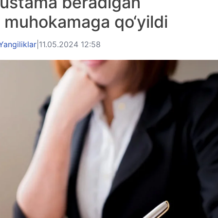
 ustama beradigan
ati muhokamaga qo‘yildi
Yangiliklar
|
11.05.2024 12:58