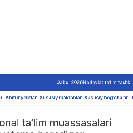
Qabul 2026
Nodavlat ta’lim tashkil
ri
Abituriyentlar
Xususiy maktablar
Xususiy bog‘chalar
onal ta’lim muassasalari