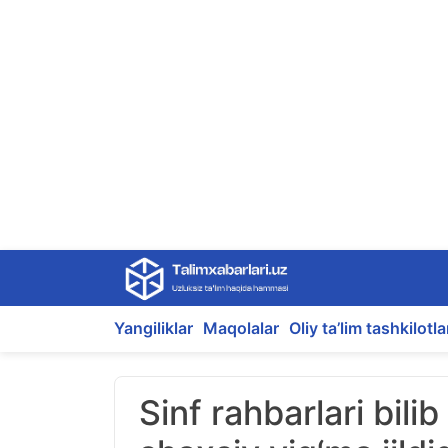
Skip
to
content
Yangiliklar
Maqolalar
Oliy ta’lim tashkilotla
Sinf rahbarlari bili