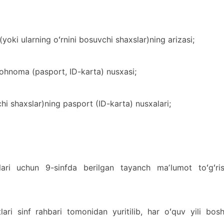
yoki ularning oʻrnini bosuvchi shaxslar)ning arizasi;
vohnoma (pasport, ID-karta) nusxasi;
chi shaxslar)ning pasport (ID-karta) nusxalari;
ilari uchun 9-sinfda berilgan tayanch maʼlumot toʻgʻris
tlari sinf rahbari tomonidan yuritilib, har oʻquv yili bos