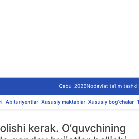
Qabul 2026
Nodavlat ta’lim tashkil
ri
Abituriyentlar
Xususiy maktablar
Xususiy bog‘chalar
b olishi kerak. O‘quvchining