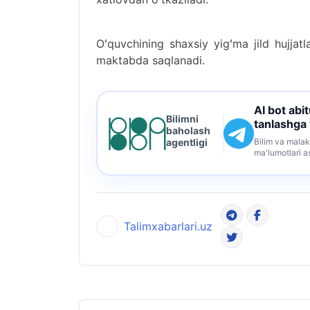
Oʻquvchining shaxsiy yigʻma jild hujja
maktabda saqlanadi.
AI bot abi
Bilimni
tanlashga
baholash
Bilim va malak
agentligi
ma'lumotlari a
Talimxabarlari.uz