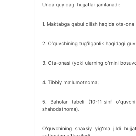
Unda quyidagi hujjatlar jamlanadi:
1. Maktabga qabul qilish haqida ota-ona (
2. Oʻquvchining tugʻilganlik haqidagi gu
3. Ota-onasi (yoki ularning oʻrnini bosuv
4. Tibbiy maʼlumotnoma;
5. Baholar tabeli (10-11-sinf oʻquvch
shahodatnoma).
Oʻquvchining shaxsiy yigʻma jildi hujja
xatlovdan oʻtkaziladi.