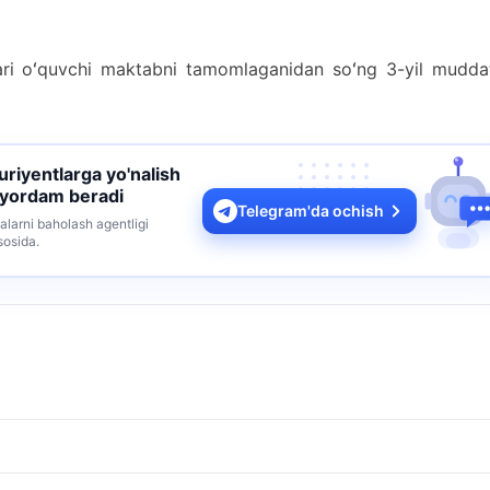
tlari oʻquvchi maktabni tamomlaganidan soʻng 3-yil mudda
turiyentlarga yo'nalish
 yordam beradi
Telegram'da ochish
alarni baholash agentligi
sosida.