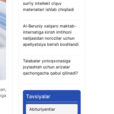
sun’iy intellekt o‘quv
materiallari ishlab chiqiladi
07.08.2026
Al-Beruniy xalqaro maktab-
internatiga kirish imtihoni
natijasidan norozilar uchun
apellyatsiya berish boshlandi
07.08.2026
Talabalar yotoqxonasiga
joylashish uchun arizalar
qachongacha qabul qilinadi?
07.08.2026
san,
niga
Tavsiyalar
Abituriyentlar