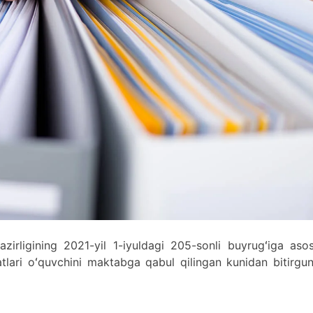
azirligining 2021-yil 1-iyuldagi 205-sonli buyrugʻiga aso
jatlari oʻquvchini maktabga qabul qilingan kunidan bitirgu