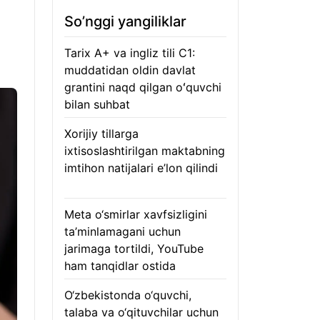
So’nggi yangiliklar
Tarix A+ va ingliz tili C1:
muddatidan oldin davlat
grantini naqd qilgan oʻquvchi
bilan suhbat
07.08.2026
Xorijiy tillarga
ixtisoslashtirilgan maktabning
imtihon natijalari e’lon qilindi
07.08.2026
Meta o‘smirlar xavfsizligini
ta’minlamagani uchun
jarimaga tortildi, YouTube
ham tanqidlar ostida
07.08.2026
O‘zbekistonda o‘quvchi,
talaba va o‘qituvchilar uchun