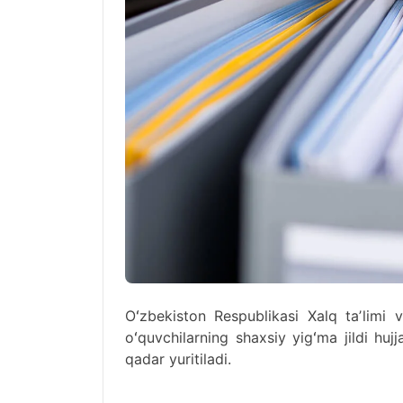
Oʻzbekiston Respublikasi Xalq taʼlimi v
oʻquvchilarning shaxsiy yigʻma jildi huj
qadar yuritiladi.