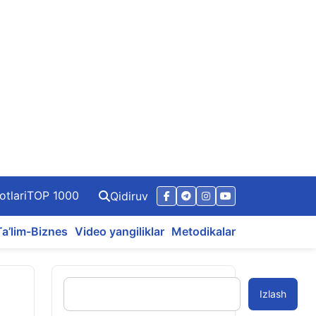
otlari
TOP 1000
Qidiruv
Ta’lim-Biznes
Video yangiliklar
Metodikalar
Izlash