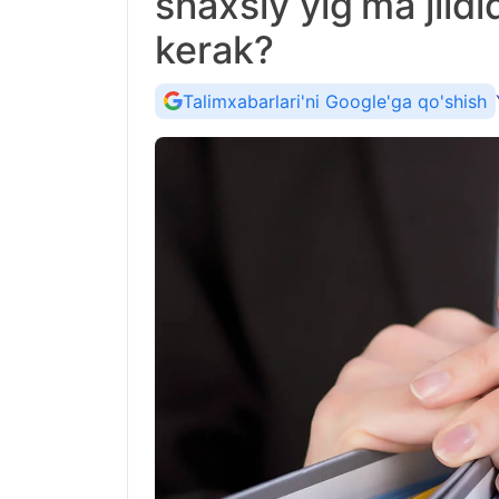
shaxsiy yig‘ma jildi
kerak?
Talimxabarlari'ni Google'ga qo'shish