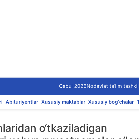
Qabul 2026
Nodavlat ta’lim tashkil
ri
Abituriyentlar
Xususiy maktablar
Xususiy bog‘chalar
laridan o‘tkaziladigan