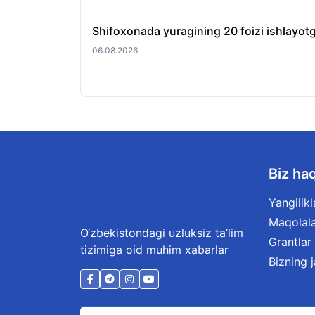
Shifoxonada yuragining 20 foizi ishlayotg
06.08.2026
Biz ha
Yangilikl
Maqolal
O‘zbekistondagi uzluksiz ta’lim
Grantlar
tizimiga oid muhim xabarlar
Bizning 