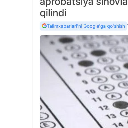
aprobatsiya sinovla
qilindi
Talimxabarlari'ni Google'ga qo'shish