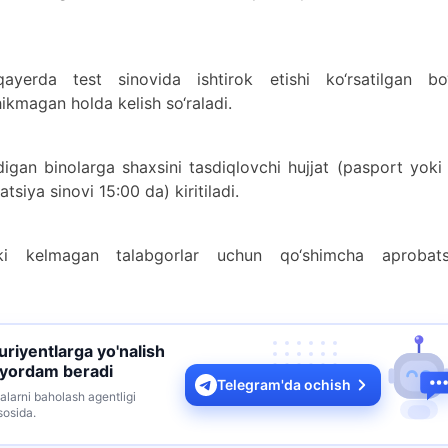
erda test sinovida ishtirok etishi ko‘rsatilgan bo‘l
ikmagan holda kelish so‘raladi.
digan binolarga shaxsini tasdiqlovchi hujjat (pasport yoki
siya sinovi 15:00 da) kiritiladi.
ki kelmagan talabgorlar uchun qo‘shimcha aprobats
turiyentlarga yo'nalish
 yordam beradi
Telegram'da ochish
alarni baholash agentligi
sosida.