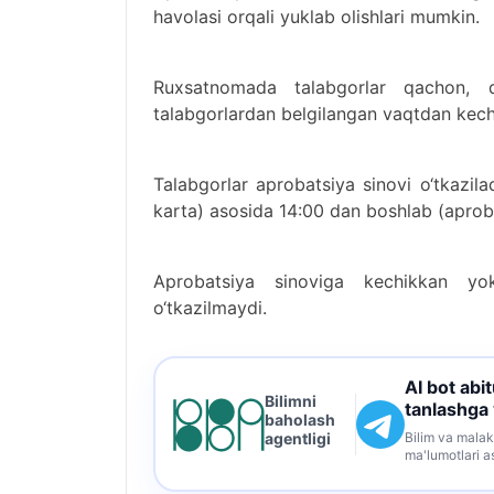
havolasi orqali yuklab olishlari mumkin.
Ruxsatnomada talabgorlar qachon, qay
talabgorlardan belgilangan vaqtdan kech
Talabgorlar aprobatsiya sinovi o‘tkazila
karta) asosida 14:00 dan boshlab (aprobat
Aprobatsiya sinoviga kechikkan yo
o‘tkazilmaydi.
AI bot abi
Bilimni
tanlashga
baholash
Bilim va malak
agentligi
ma'lumotlari a