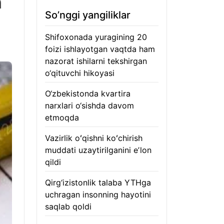
n
So’nggi yangiliklar
Shifoxonada yuragining 20
foizi ishlayotgan vaqtda ham
nazorat ishilarni tekshirgan
o‘qituvchi hikoyasi
06.08.2026
O‘zbekistonda kvartira
narxlari o‘sishda davom
etmoqda
06.08.2026
Vazirlik oʻqishni koʻchirish
muddati uzaytirilganini eʼlon
qildi
06.08.2026
Qirg‘izistonlik talaba YTHga
uchragan insonning hayotini
saqlab qoldi
06.08.2026