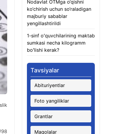
Nodavlat OTMga o‘qishni
ko‘chirish uchun so‘raladigan
majburiy sabablar
yengillashtirildi
06.08.2026
1-sinf oʻquvchilarining maktab
sumkasi necha kilogramm
boʻlishi kerak?
06.08.2026
Tavsiyalar
Abituriyentlar
Foto yangiliklar
lik
Grantlar
/98
Maqolalar