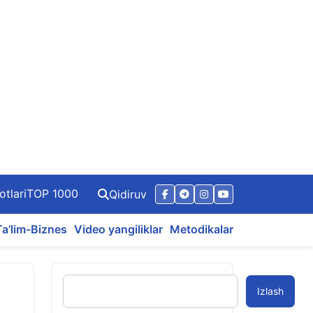
otlari
TOP 1000
Qidiruv
Ta’lim-Biznes
Video yangiliklar
Metodikalar
Izlash