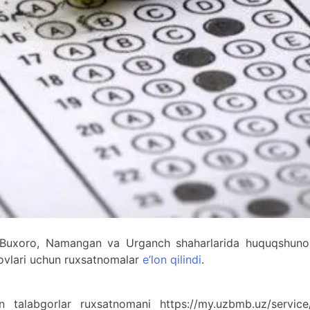
 Buxoro, Namangan va Urganch shaharlarida huquqshunos
novlari uchun ruxsatnomalar
e’lon qilindi
.
n talabgorlar ruxsatnomani https://my.uzbmb.uz/service