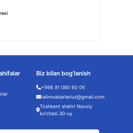
yasi
O‘zbekistonda kv
06.08.2026
ahifalar
Biz bilan bog’lanish
+998 91 080 60 06
klar
talimxabarlariuz@gmail.com
Toshkent shahri Navoiy
ko‘chasi 30-uy