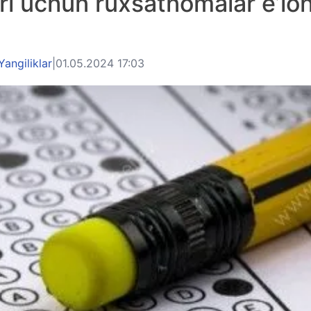
ri uchun ruxsatnomalar e’lo
Yangiliklar
|
01.05.2024 17:03