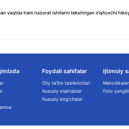
an vaqtda ham nazorat ishilarni tekshirgan o‘qituvchi hiko
qimizda
Foydali sahifalar
Ijtimoiy s
ar
Oliy ta’lim tashkilotlari
Metodikalar
ar
Xususiy maktablar
Foto yangili
Xususiy bog‘chalar
jamoa