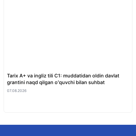
Tarix A+ va ingliz tili C1: muddatidan oldin davlat
Xor
grantini naqd qilgan oʻquvchi bilan suhbat
nat
07.08.2026
07.