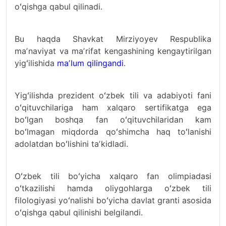
oʻqishga qabul qilinadi.
Bu haqda Shavkat Mirziyoyev Respublika
maʼnaviyat va maʼrifat kengashining kengaytirilgan
yigʻilishida
maʼlum qilingandi
.
Yigʻilishda prezident oʻzbek tili va adabiyoti fani
oʻqituvchilariga ham xalqaro sertifikatga ega
boʻlgan boshqa fan oʻqituvchilaridan kam
boʻlmagan miqdorda qoʻshimcha haq toʻlanishi
adolatdan boʻlishini taʼkidladi.
Oʻzbek tili boʻyicha xalqaro fan olimpiadasi
oʻtkazilishi hamda oliygohlarga oʻzbek tili
filologiyasi yoʻnalishi boʻyicha davlat granti asosida
oʻqishga qabul qilinishi belgilandi.