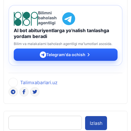
Bilimni
baholash
agentligi
AI bot abituriyentlarga yo'nalish tanlashga
yordam beradi
Bilim va malakalarni baholash agentligi ma'lumotlari asosida.
Telegram'da ochish
Talimxabarlari.uz
Izlash