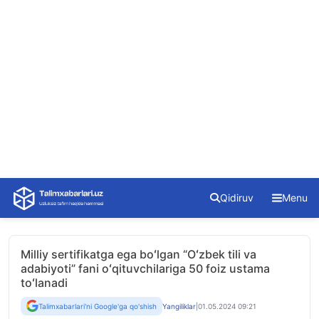
Skip
Qidiruv
Menu
to
content
Milliy sertifikatga ega boʻlgan “Oʻzbek tili va
adabiyoti” fani oʻqituvchilariga 50 foiz ustama
toʻlanadi
Talimxabarlari'ni Google'ga qo'shish
Yangiliklar
|
01.05.2024 09:21