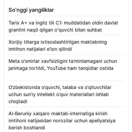
So’nggi yangiliklar
Tarix A+ va ingliz tili C1: muddatidan oldin davlat
grantini naqd qilgan oʻquvchi bilan suhbat
07.08.2026
Xorijiy tillarga ixtisoslashtirilgan maktabning
imtihon natijalari e’lon qilindi
07.08.2026
Meta o‘smirlar xavfsizligini ta’minlamagani uchun
jarimaga tortildi, YouTube ham tanqidlar ostida
07.08.2026
O‘zbekistonda o‘quvchi, talaba va o‘qituvchilar
uchun sun’iy intellekt o‘quv materiallari ishlab
chiqiladi
07.08.2026
Al-Beruniy xalqaro maktab-internatiga kirish
imtihoni natijasidan norozilar uchun apellyatsiya
berish boshlandi
07.08.2026