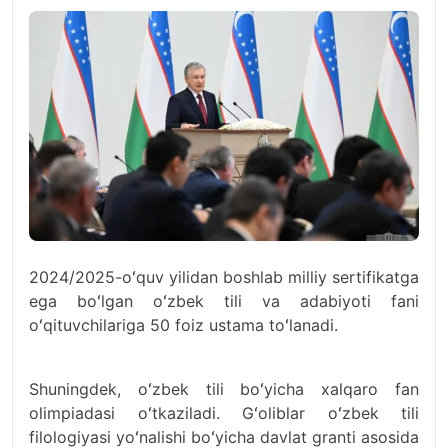
2024/2025-oʻquv yilidan boshlab milliy sertifikatga
ega boʻlgan oʻzbek tili va adabiyoti fani
oʻqituvchilariga 50 foiz ustama toʻlanadi.
Shuningdek, oʻzbek tili boʻyicha xalqaro fan
olimpiadasi oʻtkaziladi. Gʻoliblar oʻzbek tili
filologiyasi yoʻnalishi boʻyicha davlat granti asosida