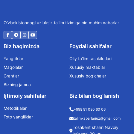
O‘zbekistondagi uzluksiz ta’lim tizimiga oid muhim xabarlar
Biz haqimizda
Foydali sahifalar
Yangiliklar
Oliy ta’lim tashkilotlari
Maqolalar
Xususiy maktablar
Grantlar
Xususiy bog‘chalar
Bizning jamoa
Ijtimoiy sahifalar
Biz bilan bog’lanish
Metodikalar
+998 91 080 60 06
Foto yangiliklar
talimxabarlariuz@gmail.com
Toshkent shahri Navoiy
ko‘chasi 30-uy