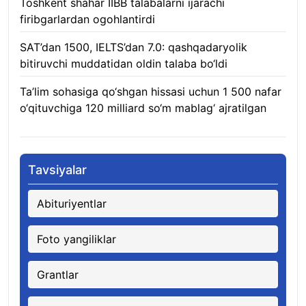
Toshkent shahar IIBB talabalarni ijarachi
firibgarlardan ogohlantirdi
08.08.2026
SAT’dan 1500, IELTS’dan 7.0: qashqadaryolik
bitiruvchi muddatidan oldin talaba bo‘ldi
08.08.2026
Ta’lim sohasiga qo‘shgan hissasi uchun 1 500 nafar
o‘qituvchiga 120 milliard so‘m mablag‘ ajratilgan
08.08.2026
Tavsiyalar
Abituriyentlar
Foto yangiliklar
Grantlar