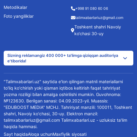
Metodikalar
+998 91 080 60 06
Foto yangiliklar
talimxabarlariuz@gmail.com
Toshkent shahri Navoiy
ko‘chasi 30-uy
Sizning reklamangiz 400 000+ ta'limga qiziqqan auditoriya
e'tiborida!
"Talimxabarlari.uz" saytida e'lon qilingan matnli materiallarni
to'liq ko'chirish yoki qisman iqtibos keltirish faqat tahririyat
yozma roziligi bilan amalga oshirilishi mumkin. Guvohnoma:
№123630. Berilgan sanasi: 04.09.2023-yil. Muassis:
"EDUBOOST MEDIA" MCHJ. Tahririyat manzili: 100011, Toshkent
shahri, Navoiy ko'chasi, 30-uy. Elektron manzil:
talimxabarlariuz@gmail.com Talimxabarlari.uz - uzluksiz ta'lim
haqida hammasi.
Sayt haqida
Aloqa uchun
Maxfiylik siyosati