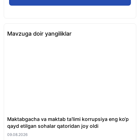
Mavzuga doir yangiliklar
Maktabgacha va maktab ta’limi korrupsiya eng ko‘p
Ku
qayd etilgan sohalar qatoridan joy oldi
09.
09.08.2026