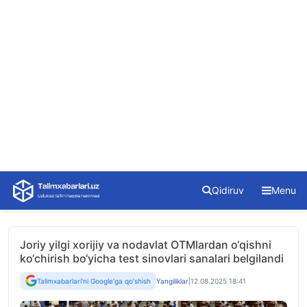
Skip
Qidiruv
Menu
to
content
Joriy yilgi xorijiy va nodavlat OTMlardan o‘qishni
ko‘chirish bo‘yicha test sinovlari sanalari belgilandi
Talimxabarlari'ni Google'ga qo'shish
Yangiliklar
|
12.08.2025 18:41