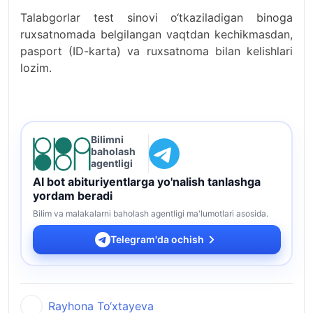
Talabgorlar test sinovi o‘tkaziladigan binoga
ruxsatnomada belgilangan vaqtdan kechikmasdan,
pasport (ID-karta) va ruxsatnoma bilan kelishlari
lozim.
Bilimni
baholash
agentligi
AI bot abituriyentlarga yo'nalish tanlashga
yordam beradi
Bilim va malakalarni baholash agentligi ma'lumotlari asosida.
Telegram'da ochish
Rayhona To‘xtayeva