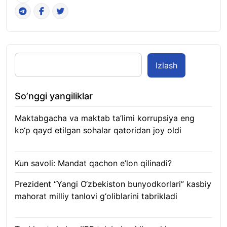
Izlash
So’nggi yangiliklar
Maktabgacha va maktab ta’limi korrupsiya eng
ko‘p qayd etilgan sohalar qatoridan joy oldi
09.08.2026
Kun savoli: Mandat qachon e’lon qilinadi?
09.08.2026
Prezident “Yangi O‘zbekiston bunyodkorlari” kasbiy
mahorat milliy tanlovi g‘oliblarini tabrikladi
08.08.2026