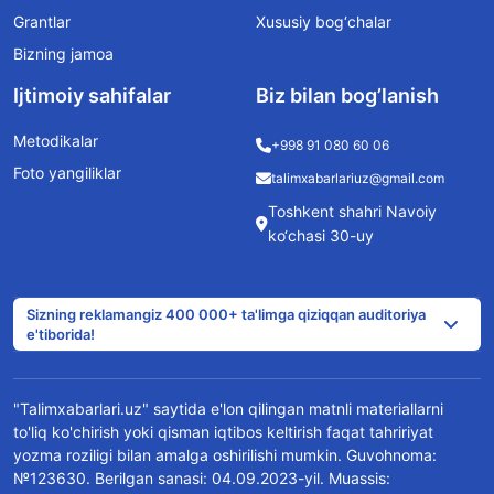
Grantlar
Xususiy bog‘chalar
Bizning jamoa
Ijtimoiy sahifalar
Biz bilan bog’lanish
Metodikalar
+998 91 080 60 06
Foto yangiliklar
talimxabarlariuz@gmail.com
Toshkent shahri Navoiy
ko‘chasi 30-uy
Sizning reklamangiz 400 000+ ta'limga qiziqqan auditoriya
e'tiborida!
"Talimxabarlari.uz" saytida e'lon qilingan matnli materiallarni
to'liq ko'chirish yoki qisman iqtibos keltirish faqat tahririyat
yozma roziligi bilan amalga oshirilishi mumkin. Guvohnoma:
№123630. Berilgan sanasi: 04.09.2023-yil. Muassis: