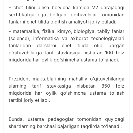
– chet tilini bilish boʻyicha kamida V2 darajadagi
sertifikatga ega boʻlgan oʻqituvchilar tomonidan
fanlarni chet tilida oʻqitish amaliyoti joriy etiladi;
– matematika, fizika, kimyo, biologiya, tabiiy fanlar
(science), informatika va axborot texnologiyalari
fanlaridan darslarni chet tilida olib borgan
oʻqituvchilarga tarif stavkasiga nisbatan 100 foiz
miqdorida har oylik qoʻshimcha ustama toʻlanadi.
Prezident maktablarining mahalliy oʻqituvchilariga
ularning tarif stavkasiga nisbatan 350 foiz
miqdorida har oylik qoʻshimcha ustama toʻlash
tartibi joriy etiladi.
Bunda, ustama pedagoglar tomonidan quyidagi
shartlarning barchasi bajarilgan taqdirda toʻlanadi: