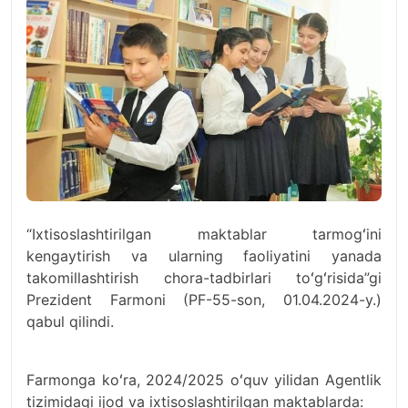
“Ixtisoslashtirilgan maktablar tarmogʻini
kengaytirish va ularning faoliyatini yanada
takomillashtirish chora-tadbirlari toʻgʻrisida”gi
Prezident Farmoni (PF-55-son, 01.04.2024-y.)
qabul qilindi.
Farmonga koʻra, 2024/2025 oʻquv yilidan Agentlik
tizimidagi ijod va ixtisoslashtirilgan maktablarda: