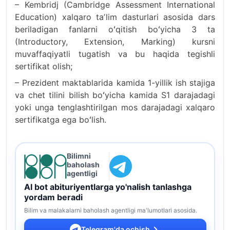
– Kembridj (Cambridge Assessment International
Education) xalqaro taʼlim dasturlari asosida dars
beriladigan fanlarni oʻqitish boʻyicha 3 ta
(Introductory, Extension, Marking) kursni
muvaffaqiyatli tugatish va bu haqida tegishli
sertifikat olish;
– Prezident maktablarida kamida 1-yillik ish stajiga
va chet tilini bilish boʻyicha kamida S1 darajadagi
yoki unga tenglashtirilgan mos darajadagi xalqaro
sertifikatga ega boʻlish.
Bilimni
baholash
agentligi
AI bot abituriyentlarga yo'nalish tanlashga
yordam beradi
Bilim va malakalarni baholash agentligi ma'lumotlari asosida.
Telegram'da ochish