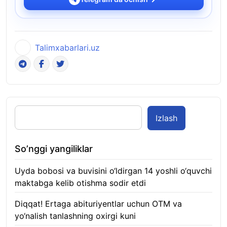
Talimxabarlari.uz
Izlash
So’nggi yangiliklar
Uyda bobosi va buvisini o‘ldirgan 14 yoshli o‘quvchi
maktabga kelib otishma sodir etdi
07.08.2026
Diqqat! Ertaga abituriyentlar uchun OTM va
yo‘nalish tanlashning oxirgi kuni
07.08.2026