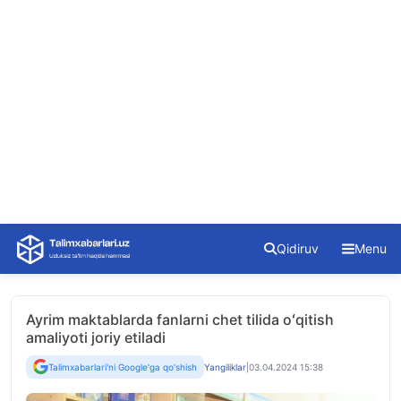
Skip
Qidiruv
Menu
to
content
Ayrim maktablarda fanlarni chet tilida oʻqitish
amaliyoti joriy etiladi
Talimxabarlari'ni Google'ga qo'shish
Yangiliklar
|
03.04.2024 15:38