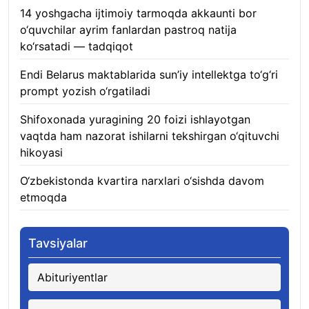
14 yoshgacha ijtimoiy tarmoqda akkaunti bor
o‘quvchilar ayrim fanlardan pastroq natija
ko‘rsatadi — tadqiqot
06.08.2026
Endi Belarus maktablarida sun’iy intellektga to‘g‘ri
prompt yozish o‘rgatiladi
06.08.2026
Shifoxonada yuragining 20 foizi ishlayotgan
vaqtda ham nazorat ishilarni tekshirgan o‘qituvchi
hikoyasi
06.08.2026
O‘zbekistonda kvartira narxlari o‘sishda davom
etmoqda
06.08.2026
Tavsiyalar
Abituriyentlar