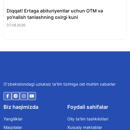
Diqqat! Ertaga abituriyentlar uchun OTM va
Sh
yo‘nalish tanlashning oxirgi kuni
ham
07.08.2026
06.
O‘zbekistondagi uzluksiz ta’lim tizimiga oid muhim xabarlar
Biz haqimizda
Foydali sahifalar
Yangiliklar
Oliy ta’lim tashkilotlari
Maqolalar
Xususiy maktablar