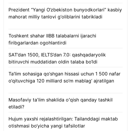
Prezident “Yangi O‘zbekiston bunyodkorlari” kasbiy
mahorat milliy tanlovi g‘oliblarini tabrikladi
08.08.2026
Toshkent shahar IIBB talabalarni ijarachi
firibgarlardan ogohlantirdi
08.08.2026
SAT’dan 1500, IELTS’dan 7.0: qashqadaryolik
bitiruvchi muddatidan oldin talaba bo‘ldi
08.08.2026
Ta’lim sohasiga qo‘shgan hissasi uchun 1 500 nafar
o‘qituvchiga 120 milliard so‘m mablag‘ ajratilgan
08.08.2026
Masofaviy taʼlim shaklida oʻqish qanday tashkil
etiladi?
08.08.2026
Hujum yaxshi rejalashtirilgan: Tailanddagi maktab
otishmasi bo‘yicha yangi tafsilotlar
08.08.2026