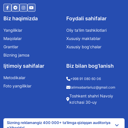
Biz haqimizda
Foydali sahifalar
Yangiliklar
Oliy ta’lim tashkilotlari
Maqolalar
Xususiy maktablar
Grantlar
Xususiy bog‘chalar
Bizning jamoa
Ijtimoiy sahifalar
Biz bilan bog’lanish
Metodikalar
+998 91 080 60 06
Foto yangiliklar
talimxabarlariuz@gmail.com
Toshkent shahri Navoiy
ko‘chasi 30-uy
Sizning reklamangiz 400 000+ ta'limga qiziqqan auditoriya
e'tiborida!