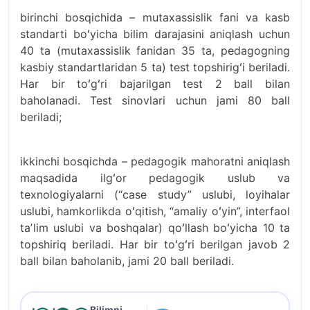
birinchi bosqichida – mutaxassislik fani va kasb
standarti boʻyicha bilim darajasini aniqlash uchun
40 ta (mutaxassislik fanidan 35 ta, pedagogning
kasbiy standartlaridan 5 ta) test topshirigʻi beriladi.
Har bir toʻgʻri bajarilgan test 2 ball bilan
baholanadi. Test sinovlari uchun jami 80 ball
beriladi;
ikkinchi bosqichda – pedagogik mahoratni aniqlash
maqsadida ilgʻor pedagogik uslub va
texnologiyalarni (“case study” uslubi, loyihalar
uslubi, hamkorlikda oʻqitish, “amaliy oʻyin”, interfaol
taʼlim uslubi va boshqalar) qoʻllash boʻyicha 10 ta
topshiriq beriladi. Har bir toʻgʻri berilgan javob 2
ball bilan baholanib, jami 20 ball beriladi.
Bilimni