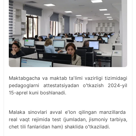
Maktabgacha va maktab taʼlimi vazirligi tizimidagi
pedagoglarni attestatsiyadan oʻtkazish 2024-yil
15-aprel kuni boshlanadi.
Malaka sinovlari avval eʼlon qilingan manzillarda
real vaqt rejimida test (jumladan, jismoniy tarbiya,
chet tili fanlaridan ham) shaklida oʻtkaziladi.