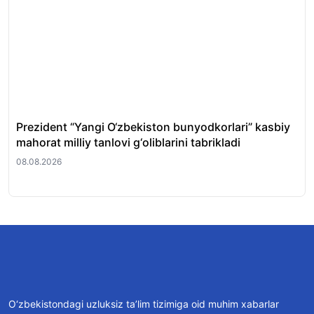
Prezident “Yangi O‘zbekiston bunyodkorlari” kasbiy
Tos
mahorat milliy tanlovi g‘oliblarini tabrikladi
fir
08.08.2026
08.
O‘zbekistondagi uzluksiz ta’lim tizimiga oid muhim xabarlar