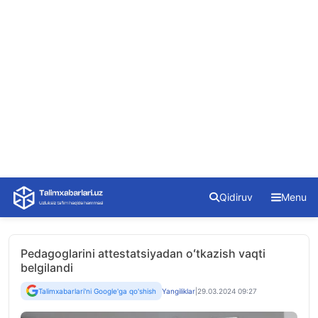
Skip
Qidiruv
Menu
to
content
Pedagoglarini attestatsiyadan oʻtkazish vaqti
belgilandi
Talimxabarlari'ni Google'ga qo'shish
Yangiliklar
|
29.03.2024 09:27