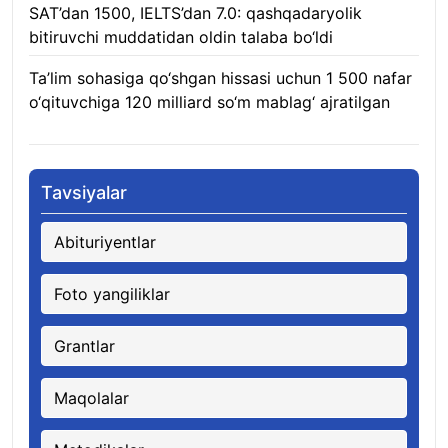
SAT’dan 1500, IELTS’dan 7.0: qashqadaryolik
bitiruvchi muddatidan oldin talaba bo‘ldi
08.08.2026
Ta’lim sohasiga qo‘shgan hissasi uchun 1 500 nafar
o‘qituvchiga 120 milliard so‘m mablag‘ ajratilgan
08.08.2026
Tavsiyalar
Abituriyentlar
Foto yangiliklar
Grantlar
Maqolalar