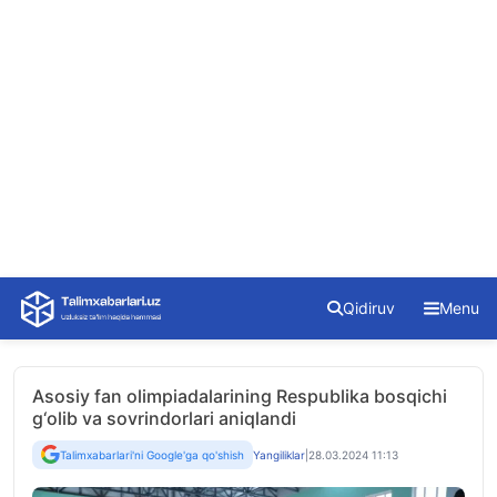
Skip
Qidiruv
Menu
to
content
Asosiy fan olimpiadalarining Respublika bosqichi
g‘olib va sovrindorlari aniqlandi
Talimxabarlari'ni Google'ga qo'shish
Yangiliklar
|
28.03.2024 11:13