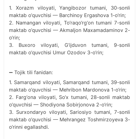
1. Xorazm viloyati, Yangibozor tumani, 30-sonli
maktab o‘quvchisi — Barchinoy Ergashova 1-o‘rin;
2. Namangan viloyati, To‘raqo‘rg‘on tumani 7-sonli
maktab o‘quvchisi — Akmaljon Maxamadaminov 2-
o‘rin;
3. Buxoro viloyati, G‘ijduvon tumani, 9-sonli
maktab o‘quvchisi Umur Ozodov 3-o‘rin;
➖ Tojik tili fanidan:
1. Samarqand viloyati, Samarqand tumani, 39-sonli
maktab o‘quvchisi — Mehribon Mardonova 1-o‘rin;
2. Farg‘ona viloyati, So‘x tumani, 28-sonli maktab
o‘quvchisi — Shodiyona Sobirjonova 2-o‘rin;
3. Surxondaryo viloyati, Sariosiyo tumani, 7-sonli
maktab o‘quvchisi — Mehrangez Toshmirzoyeva 3-
o‘rinni egallashdi.