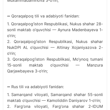
Muxammadaminova 3-o‘rin;
➖ Qoraqalpoq tili va adabiyoti fanidan:
1. Qoraqalpog‘iston Respublikasi, Nukus shahar 28-
sonli maktab o‘quvchisi — Aynura Madenbayeva 1-
o‘rin;
2. Qoraqalpog‘iston Respublikasi, Nukus shahar
NukDPI AL o‘quvchisi — Altinay Xojaniyazova 2-
o‘rin;
3. Qoraqalpog‘iston Respublikasi, Mo‘ynoq tumani
15-sonli maktab o‘quvchisi — Manzura
Qarjawbayeva 3-o‘rin;
➖ Rus tili va adabiyoti fanidan:
1. Samarqand viloyati, Samarqand shahar 55-sonli
maktab o‘quvchisi — Kamoliddin Daniyarov 1-o‘rin;
2. Farg‘ona viloyati, Farg‘ona shahar 2-IDUM