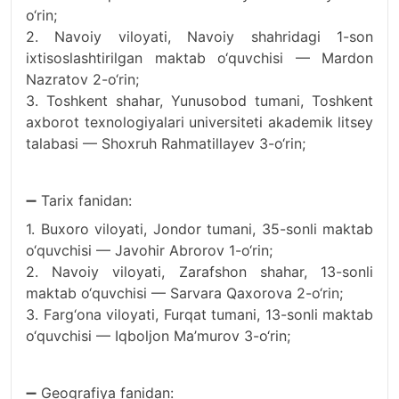
o‘rin;
2. Navoiy viloyati, Navoiy shahridagi 1-son
ixtisoslashtirilgan maktab o‘quvchisi — Mardon
Nazratov 2-o‘rin;
3. Toshkent shahar, Yunusobod tumani, Toshkent
axborot texnologiyalari universiteti akademik litsey
talabasi — Shoxruh Rahmatillayev 3-o‘rin;
➖ Tarix fanidan:
1. Buxoro viloyati, Jondor tumani, 35-sonli maktab
o‘quvchisi — Javohir Abrorov 1-o‘rin;
2. Navoiy viloyati, Zarafshon shahar, 13-sonli
maktab o‘quvchisi — Sarvara Qaxorova 2-o‘rin;
3. Farg‘ona viloyati, Furqat tumani, 13-sonli maktab
o‘quvchisi — Iqboljon Ma’murov 3-o‘rin;
➖ Geografiya fanidan: