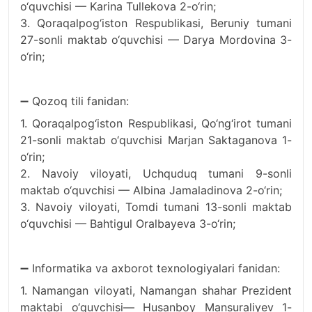
o‘quvchisi — Karina Tullekova 2-o‘rin;
3. Qoraqalpog‘iston Respublikasi, Beruniy tumani
27-sonli maktab o‘quvchisi — Darya Mordovina 3-
o‘rin;
➖ Qozoq tili fanidan:
1. Qoraqalpog‘iston Respublikasi, Qo‘ng‘irot tumani
21-sonli maktab o‘quvchisi Marjan Saktaganova 1-
o‘rin;
2. Navoiy viloyati, Uchquduq tumani 9-sonli
maktab o‘quvchisi — Albina Jamaladinova 2-o‘rin;
3. Navoiy viloyati, Tomdi tumani 13-sonli maktab
o‘quvchisi — Bahtigul Oralbayeva 3-o‘rin;
➖ Informatika va axborot texnologiyalari fanidan:
1. Namangan viloyati, Namangan shahar Prezident
maktabi o‘quvchisi— Husanboy Mansuraliyev 1-