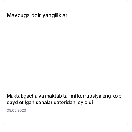
Mavzuga doir yangiliklar
Maktabgacha va maktab ta’limi korrupsiya eng ko‘p
Ku
qayd etilgan sohalar qatoridan joy oldi
09.
09.08.2026