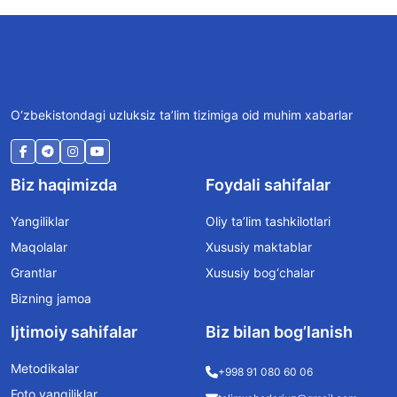
O‘zbekistondagi uzluksiz ta’lim tizimiga oid muhim xabarlar
Biz haqimizda
Foydali sahifalar
Yangiliklar
Oliy ta’lim tashkilotlari
Maqolalar
Xususiy maktablar
Grantlar
Xususiy bog‘chalar
Bizning jamoa
Ijtimoiy sahifalar
Biz bilan bog’lanish
Metodikalar
+998 91 080 60 06
Foto yangiliklar