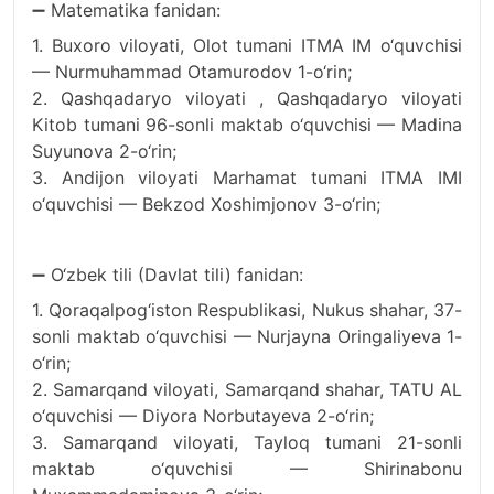
➖ Matematika fanidan:
1. Buxoro viloyati, Olot tumani ITMA IM o‘quvchisi
— Nurmuhammad Otamurodov 1-o‘rin;
2. Qashqadaryo viloyati , Qashqadaryo viloyati
Kitob tumani 96-sonli maktab o‘quvchisi — Madina
Suyunova 2-o‘rin;
3. Andijon viloyati Marhamat tumani ITMA IMI
o‘quvchisi — Bekzod Xoshimjonov 3-o‘rin;
➖ O‘zbek tili (Davlat tili) fanidan:
1. Qoraqalpog‘iston Respublikasi, Nukus shahar, 37-
sonli maktab o‘quvchisi — Nurjayna Oringaliyeva 1-
o‘rin;
2. Samarqand viloyati, Samarqand shahar, TATU AL
o‘quvchisi — Diyora Norbutayeva 2-o‘rin;
3. Samarqand viloyati, Tayloq tumani 21-sonli
maktab o‘quvchisi — Shirinabonu