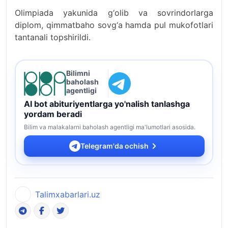
Olimpiada yakunida g‘olib va sovrindorlarga
diplom, qimmatbaho sovg‘a hamda pul mukofotlari
tantanali topshirildi.
Bilimni
baholash
agentligi
AI bot abituriyentlarga yo'nalish tanlashga
yordam beradi
Bilim va malakalarni baholash agentligi ma'lumotlari asosida.
Telegram'da ochish
Talimxabarlari.uz