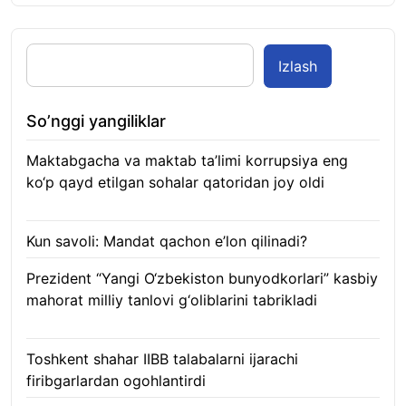
Izlash
So’nggi yangiliklar
Maktabgacha va maktab ta’limi korrupsiya eng
ko‘p qayd etilgan sohalar qatoridan joy oldi
09.08.2026
Kun savoli: Mandat qachon e’lon qilinadi?
09.08.2026
Prezident “Yangi O‘zbekiston bunyodkorlari” kasbiy
mahorat milliy tanlovi g‘oliblarini tabrikladi
08.08.2026
Toshkent shahar IIBB talabalarni ijarachi
firibgarlardan ogohlantirdi
08.08.2026