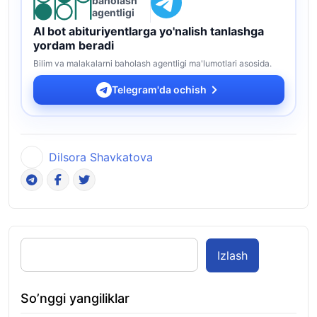
baholash
agentligi
AI bot abituriyentlarga yo'nalish tanlashga
yordam beradi
Bilim va malakalarni baholash agentligi ma'lumotlari asosida.
Telegram'da ochish
Dilsora Shavkatova
Izlash
So’nggi yangiliklar