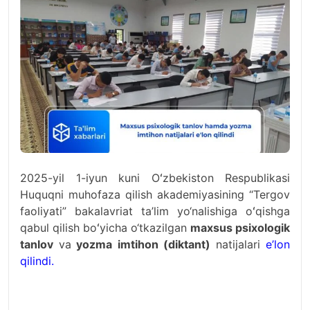
2025-yil 1-iyun kuni Oʻzbekiston Respublikasi
Huquqni muhofaza qilish akademiyasining “Tergov
faoliyati” bakalavriat ta’lim yo‘nalishiga oʻqishga
qabul qilish boʻyicha o‘tkazilgan
maxsus psixologik
tanlov
va
yozma imtihon (diktant)
natijalari
e’lon
qilindi.