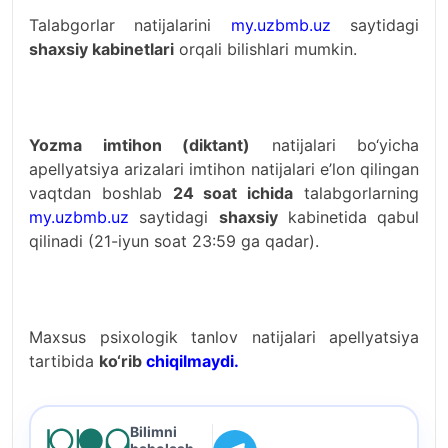
Talabgorlar natijalarini
my.uzbmb.uz
saytidagi
shaxsiy kabinetlari
orqali bilishlari mumkin.
Yozma imtihon (diktant)
natijalari bo‘yicha
apellyatsiya arizalari imtihon natijalari e’lon qilingan
vaqtdan boshlab
24 soat ichida
talabgorlarning
my.uzbmb.uz
saytidagi
shaxsiy
kabinetida qabul
qilinadi (21-iyun soat 23:59 ga qadar).
Maxsus psixologik tanlov natijalari apellyatsiya
tartibida
ko‘rib
chiqilmaydi.
Bilimni