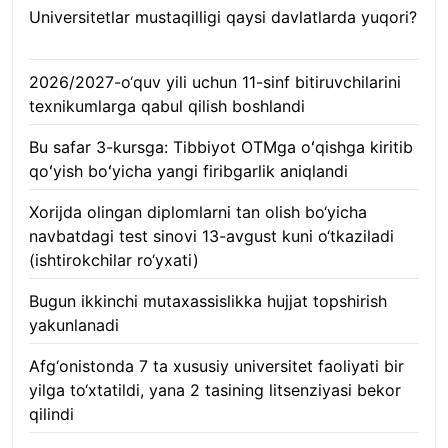
Universitetlar mustaqilligi qaysi davlatlarda yuqori?
10.08.2026
2026/2027-o‘quv yili uchun 11-sinf bitiruvchilarini
texnikumlarga qabul qilish boshlandi
10.08.2026
Bu safar 3-kursga: Tibbiyot OTMga oʻqishga kiritib
qoʻyish boʻyicha yangi firibgarlik aniqlandi
10.08.2026
Xorijda olingan diplomlarni tan olish bo‘yicha
navbatdagi test sinovi 13-avgust kuni o‘tkaziladi
(ishtirokchilar ro‘yxati)
10.08.2026
Bugun ikkinchi mutaxassislikka hujjat topshirish
yakunlanadi
10.08.2026
Afg‘onistonda 7 ta xususiy universitet faoliyati bir
yilga to‘xtatildi, yana 2 tasining litsenziyasi bekor
qilindi
10.08.2026