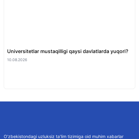
Universitetlar mustaqilligi qaysi davlatlarda yuqori?
202
te
10.08.2026
10.
O‘zbekistondagi uzluksiz ta’lim tizimiga oid muhim xabarlar