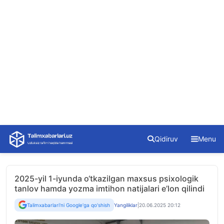
Skip
Qidiruv
Menu
to
content
2025-yil 1-iyunda o‘tkazilgan maxsus psixologik
tanlov hamda yozma imtihon natijalari e’lon qilindi
Talimxabarlari'ni Google'ga qo'shish
Yangiliklar
|
20.06.2025 20:12