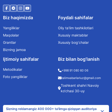
Biz haqimizda
Foydali sahifalar
Yangiliklar
Oliy ta’lim tashkilotlari
Maqolalar
Xususiy maktablar
Grantlar
Xususiy bog‘chalar
Bizning jamoa
Ijtimoiy sahifalar
Biz bilan bog’lanish
Metodikalar
+998 91 080 60 06
Foto yangiliklar
talimxabarlariuz@gmail.com
Toshkent shahri Navoiy
ko‘chasi 30-uy
Sizning reklamangiz 400 000+ ta'limga qiziqqan auditoriya