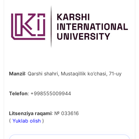
Manzil
: Qarshi shahri, Mustaqillik ko’chasi, 71-uy
Telefon
: +998555009944
Litsenziya raqami
: № 033616
(
Yuklab olish
)