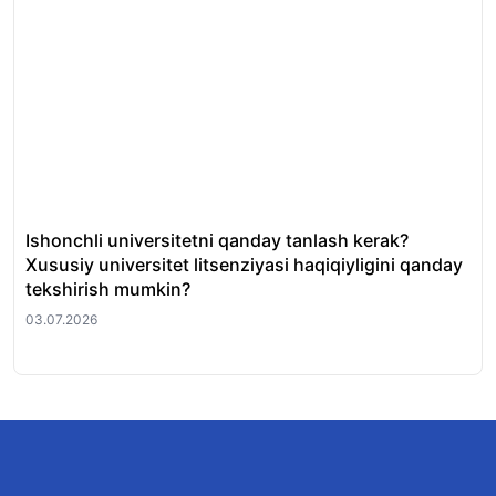
Ishonchli universitetni qanday tanlash kerak?
QS
Xususiy universitet litsenziyasi haqiqiyligini qanday
uni
tekshirish mumkin?
01.
03.07.2026