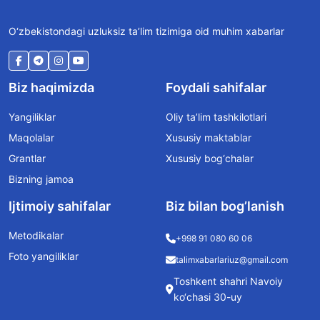
O‘zbekistondagi uzluksiz ta’lim tizimiga oid muhim xabarlar
Biz haqimizda
Foydali sahifalar
Yangiliklar
Oliy ta’lim tashkilotlari
Maqolalar
Xususiy maktablar
Grantlar
Xususiy bog‘chalar
Bizning jamoa
Ijtimoiy sahifalar
Biz bilan bog’lanish
Metodikalar
+998 91 080 60 06
Foto yangiliklar
talimxabarlariuz@gmail.com
Toshkent shahri Navoiy
ko‘chasi 30-uy