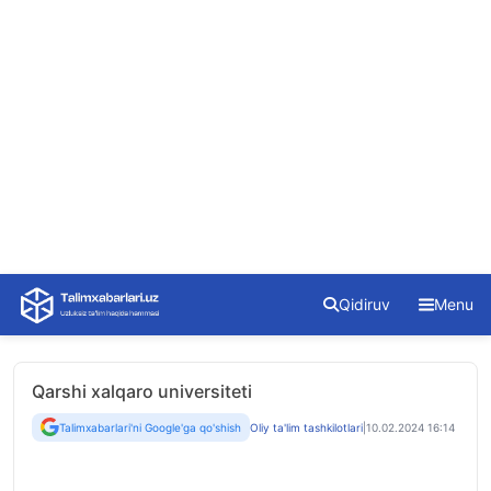
Skip
Qidiruv
Menu
to
content
Qarshi xalqaro universiteti
Talimxabarlari'ni Google'ga qo'shish
Oliy ta'lim tashkilotlari
|
10.02.2024 16:14