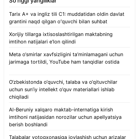
So’nggi yangiliklar
Tarix A+ va ingliz tili C1: muddatidan oldin davlat
grantini naqd qilgan oʻquvchi bilan suhbat
07.08.2026
Xorijiy tillarga ixtisoslashtirilgan maktabning
imtihon natijalari e’lon qilindi
07.08.2026
Meta o‘smirlar xavfsizligini ta’minlamagani uchun
jarimaga tortildi, YouTube ham tanqidlar ostida
07.08.2026
O‘zbekistonda o‘quvchi, talaba va o‘qituvchilar
uchun sun’iy intellekt o‘quv materiallari ishlab
chiqiladi
07.08.2026
Al-Beruniy xalqaro maktab-internatiga kirish
imtihoni natijasidan norozilar uchun apellyatsiya
berish boshlandi
07.08.2026
Talabalar yotoqxonasiga joylashish uchun arizalar