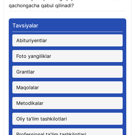
qachongacha qabul qilinadi?
07.08.2026
Tavsiyalar
Abituriyentlar
Foto yangiliklar
Grantlar
Maqolalar
Metodikalar
Oliy ta'lim tashkilotlari
Professional ta'lim tashkilotlari