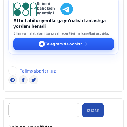
Bilimni
baholash
agentligi
AI bot abituriyentlarga yo'nalish tanlashga
yordam beradi
Bilim va malakalarni baholash agentligi ma'lumotlari asosida.
Telegram'da ochish
Talimxabarlari.uz
Izlash