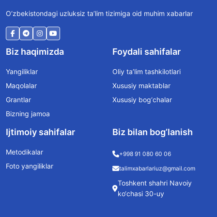
O‘zbekistondagi uzluksiz ta’lim tizimiga oid muhim xabarlar
Biz haqimizda
Foydali sahifalar
Yangiliklar
Oliy ta’lim tashkilotlari
Maqolalar
Xususiy maktablar
Grantlar
Xususiy bog‘chalar
Bizning jamoa
Ijtimoiy sahifalar
Biz bilan bog’lanish
Metodikalar
+998 91 080 60 06
Foto yangiliklar
talimxabarlariuz@gmail.com
Toshkent shahri Navoiy
ko‘chasi 30-uy