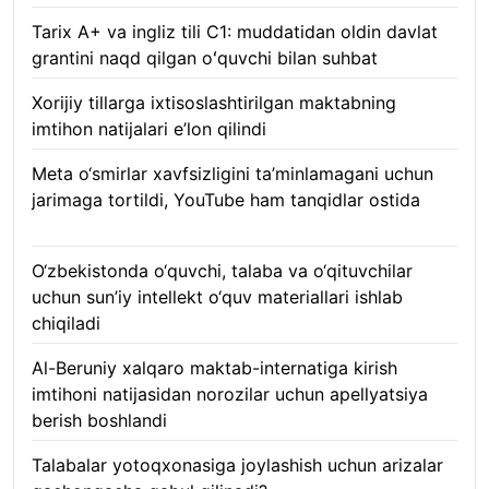
Tarix A+ va ingliz tili C1: muddatidan oldin davlat
grantini naqd qilgan oʻquvchi bilan suhbat
07.08.2026
Xorijiy tillarga ixtisoslashtirilgan maktabning
imtihon natijalari e’lon qilindi
07.08.2026
Meta o‘smirlar xavfsizligini ta’minlamagani uchun
jarimaga tortildi, YouTube ham tanqidlar ostida
07.08.2026
O‘zbekistonda o‘quvchi, talaba va o‘qituvchilar
uchun sun’iy intellekt o‘quv materiallari ishlab
chiqiladi
07.08.2026
Al-Beruniy xalqaro maktab-internatiga kirish
imtihoni natijasidan norozilar uchun apellyatsiya
berish boshlandi
07.08.2026
Talabalar yotoqxonasiga joylashish uchun arizalar