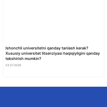
Ishonchli universitetni qanday tanlash kerak?
QS
Xususiy universitet litsenziyasi haqiqiyligini qanday
uni
tekshirish mumkin?
01.
03.07.2026