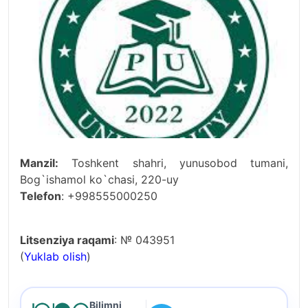
Manzil:
Toshkent shahri, yunusobod tumani,
Bog`ishamol ko`chasi, 220-uy
Telefon
: +998555000250
Litsenziya raqami
: № 043951
(
Yuklab olish
)
Bilimni