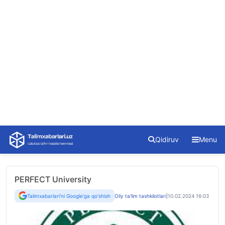
Skip
Qidiruv
Menu
to
content
PERFECT University
Talimxabarlari'ni Google'ga qo'shish
Oliy ta'lim tashkilotlari
|
10.02.2024 16:03