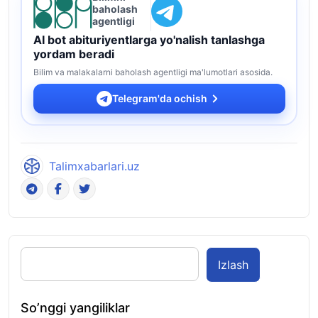
baholash
agentligi
AI bot abituriyentlarga yo'nalish tanlashga
yordam beradi
Bilim va malakalarni baholash agentligi ma'lumotlari asosida.
Telegram'da ochish
Talimxabarlari.uz
Izlash
So’nggi yangiliklar