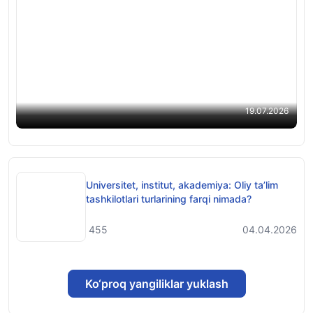
2026/2027-oʻquv yili uchun davlat stipendiyalari
taqsimoti tasdiqlandi
19.07.2026
Universitet, institut, akademiya: Oliy taʼlim
tashkilotlari turlarining farqi nimada?
455
04.04.2026
Ko‘proq yangiliklar yuklash