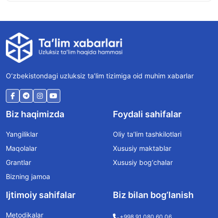
O‘zbekistondagi uzluksiz ta’lim tizimiga oid muhim xabarlar
Biz haqimizda
Foydali sahifalar
Yangiliklar
Oliy ta’lim tashkilotlari
Maqolalar
Xususiy maktablar
Grantlar
Xususiy bog‘chalar
Bizning jamoa
Ijtimoiy sahifalar
Biz bilan bog’lanish
Metodikalar
+998 91 080 60 06