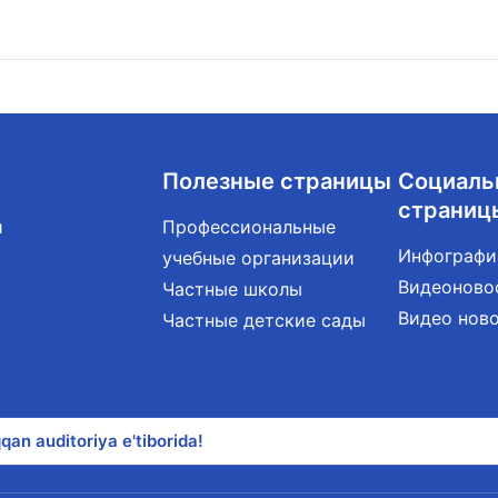
Полезные страницы
Социаль
страниц
и
Профессиональные
Инфографи
учебные организации
Видеоново
Частные школы
Видео нов
Частные детские сады
qan auditoriya e'tiborida!