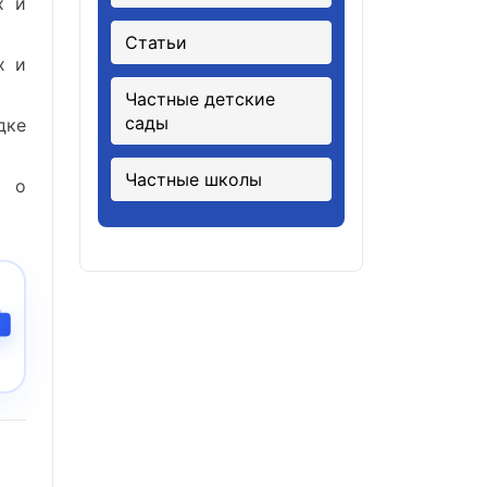
х и
Статьи
х и
Частные детские
сады
дке
Частные школы
— о