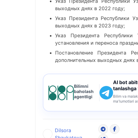
Указ Президента Республики 
выходных днях в 2022 году;
Указ Президента Республики У
выходных днях в 2023 году;
Указ Президента Республики
установления и переноса праздн
Постановление Президента Р
дополнительных выходных днях в
AI bot abi
Bilimni
tanlashga
baholash
Bilim va malak
agentligi
ma'lumotlari a
Dilsora
Shavkatova