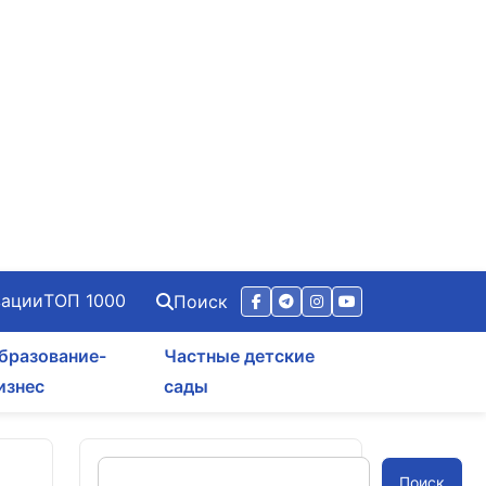
зации
ТОП 1000
Поиск
бразование-
Частные детские
изнес
сады
Поиск