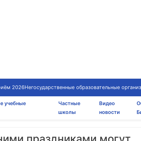
иём 2026
Негосударственные образовательные органи
е учебные
Частные
Видео
О
школы
новости
Б
дними праздниками могут