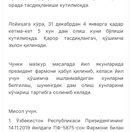
орада тасдиқланиши кутилмоқда.
Лойиҳага кўра, 31 декабрдан 4 январга қадар
кетма-кет 5 кун дам олиш куни бўлиши
кутилмоқда. Қарор тасдиқлангач, қўшимча
эълон қилинади.
Чунки мазкур масалада йил якунларида
президент фармони қабул қилиниб, келаси йил
учун қўшимча ишланмайдиган кунларни
белгилаш, шунингдек дам олиш кунларини
кўчириш тартибга солиниб келади.
Мисол учун:
1. Ўзбекистон Республикаси Президентининг
14.11.2019 йилдаги ПФ-5875-сон Фармони билан