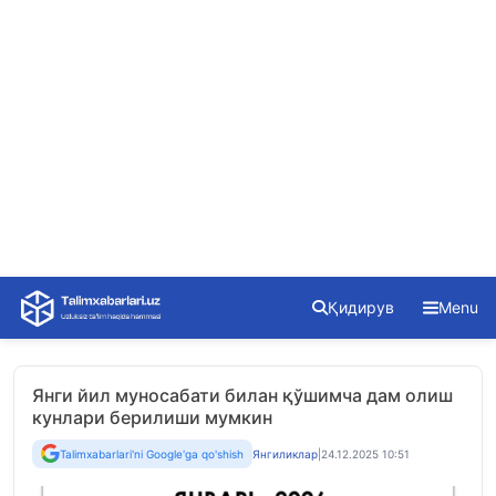
Skip
Қидирув
Menu
to
content
Янги йил муносабати билан қўшимча дам олиш
кунлари берилиши мумкин
Talimxabarlari'ni Google'ga qo'shish
Янгиликлар
|
24.12.2025 10:51