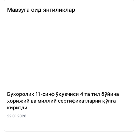
Мавзуга оид янгиликлар
Бухоролик 11-синф ўқувчиси 4 та тил бўйича
«Ш
хорижий ва миллий сертификатларни қўлга
Ми
киритди
22.
22.01.2026