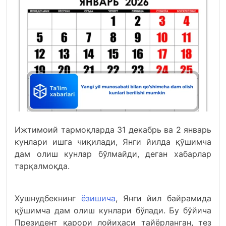
Ижтимоий тармоқларда 31 декабрь ва 2 январь
кунлари ишга чиқилади, Янги йилда қўшимча
дам олиш кунлар бўлмайди, деган хабарлар
тарқалмоқда.
Хушнудбекнинг
ёзишича
, Янги йил байрамида
қўшимча дам олиш кунлари бўлади. Бу бўйича
Президент қарори лойиҳаси тайёрланган, тез