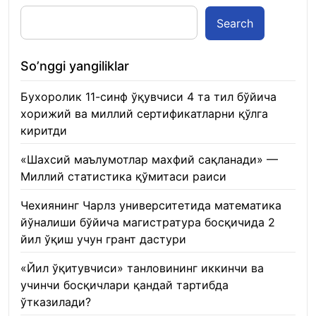
Search
So’nggi yangiliklar
Бухоролик 11-синф ўқувчиси 4 та тил бўйича
хорижий ва миллий сертификатларни қўлга
киритди
22.01.2026
«Шахсий маълумотлар махфий сақланади» —
Миллий статистика қўмитаси раиси
22.01.2026
Чехиянинг Чарлз университетида математика
йўналиши бўйича магистратура босқичида 2
йил ўқиш учун грант дастури
22.01.2026
«Йил ўқитувчиси» танловининг иккинчи ва
учинчи босқичлари қандай тартибда
ўтказилади?
22.01.2026