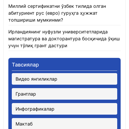
Миллий сертификатни ўзбек тилида олган
абитуриент рус (евро) гуруҳга ҳужжат
топшириши мумкинми?
22.01.2026
Ирландиянинг нуфузли университетларида
магистратура ва докторантура босқичида ўқиш
учун тўлиқ грант дастури
21.01.2026
Тавсиялар
Видео янгиликлар
Грантлар
Инфографикалар
Мактаб