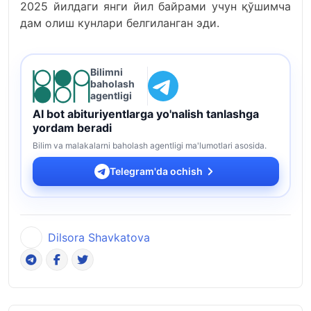
2025 йилдаги янги йил байрами учун қўшимча
дам олиш кунлари белгиланган эди.
Bilimni
baholash
agentligi
AI bot abituriyentlarga yo'nalish tanlashga
yordam beradi
Bilim va malakalarni baholash agentligi ma'lumotlari asosida.
Telegram'da ochish
Dilsora Shavkatova