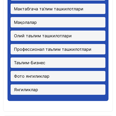
Мактабгача та’лим ташкилотлари
Мақолалар
Олий таълим ташкилотлари
Профессионал таълим ташкилотлари
Таълим-Бизнес
Фото янгиликлар
Янгиликлар