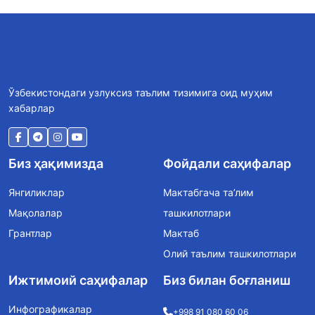
Ўзбекистондаги узлуксиз таълим тизимига оид муҳим
хабарлар
Биз ҳақимизда
Фойдали саҳифалар
Янгиликлар
Мактабгача та’лим
Мақолалар
ташкилотлари
Грантлар
Мактаб
Олий таълим ташкилотлари
Ижтимоий саҳифалар
Биз билан боғланиш
Инфографикалар
+998 91 080 60 06