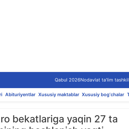
Qabul 2026
Nodavlat ta’lim tashkil
ri
Abituriyentlar
Xususiy maktablar
Xususiy bog‘chalar
o bekatlariga yaqin 27 ta