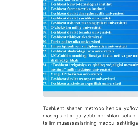
Toshkent shahar metropolitenida yoʻlovc
mashgʻulotlariga yetib borishlari uchun
taʼlim muassasalarining maqbullashtirilgan