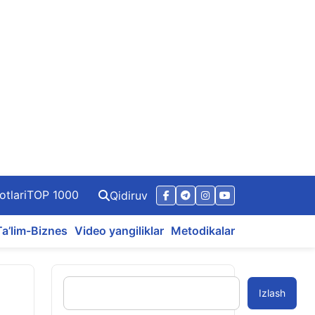
otlari
TOP 1000
Qidiruv
Ta’lim-Biznes
Video yangiliklar
Metodikalar
Izlash