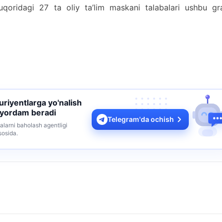
qoridagi 27 ta oliy ta’lim maskani talabalari ushbu gra
turiyentlarga yo'nalish
 yordam beradi
Telegram'da ochish
alarni baholash agentligi
sosida.