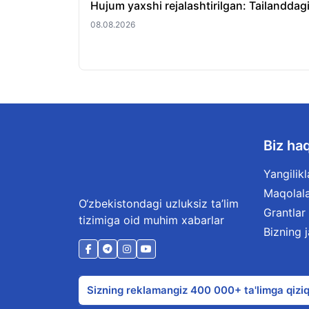
Hujum yaxshi rejalashtirilgan: Tailanddagi
08.08.2026
Biz ha
Yangilikl
Maqolal
O‘zbekistondagi uzluksiz ta’lim
Grantlar
tizimiga oid muhim xabarlar
Bizning 
Sizning reklamangiz 400 000+ ta'limga qiziq