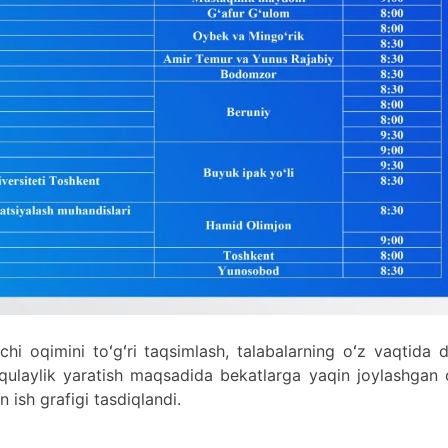
hi oqimini toʻgʻri taqsimlash, talabalarning oʻz vaqtida 
 qulaylik yaratish maqsadida bekatlarga yaqin joylashgan 
 ish grafigi tasdiqlandi.