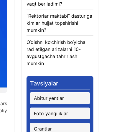
vaqt beriladimi?
08.08.2026
“Rektorlar maktabi” dasturiga
kimlar hujjat topshirishi
mumkin?
08.08.2026
O‘qishni ko‘chirish bo‘yicha
rad etilgan arizalarni 10-
avgustgacha tahrirlash
mumkin
08.08.2026
Tavsiyalar
Abituriyentlar
dars
oliy
Foto yangiliklar
Grantlar