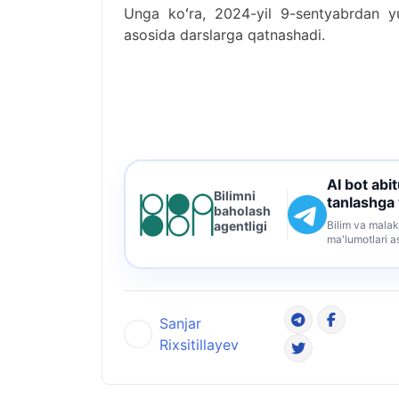
Unga koʻra, 2024-yil 9-sentyabrdan yu
asosida darslarga qatnashadi.
AI bot abi
Bilimni
tanlashga
baholash
Bilim va malak
agentligi
ma'lumotlari a
Sanjar
Rixsitillayev