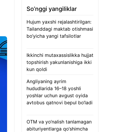
So’nggi yangiliklar
Hujum yaxshi rejalashtirilgan:
Tailanddagi maktab otishmasi
bo‘yicha yangi tafsilotlar
08.08.2026
Ikkinchi mutaxassislikka hujjat
topshirish yakunlanishiga ikki
kun qoldi
08.08.2026
Angliyaning ayrim
hududlarida 16–18 yoshli
yoshlar uchun avgust oyida
avtobus qatnovi bepul bo‘ladi
08.08.2026
OTM va yo‘nalish tanlamagan
abituriyentlarga qo‘shimcha