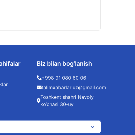
Ikkinchi mutaxass
08.08.2026
ahifalar
Biz bilan bog’lanish
+998 91 080 60 06
klar
talimxabarlariuz@gmail.com
Toshkent shahri Navoiy
ko‘chasi 30-uy