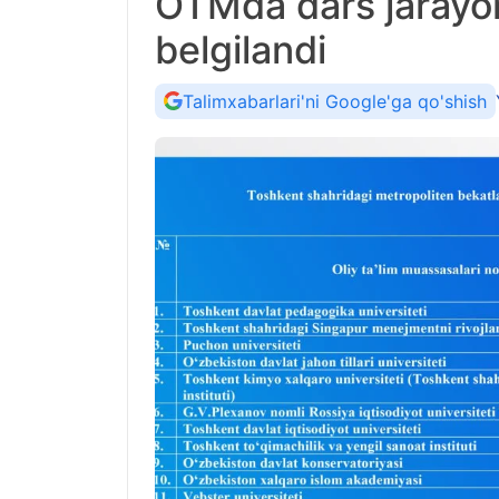
OTMda dars jarayon
belgilandi
Talimxabarlari'ni Google'ga qo'shish