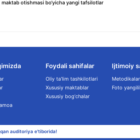
 maktab otishmasi bo‘yicha yangi tafsilotlar
qimizda
Foydali sahifalar
Ijtimoiy s
ar
Oliy ta’lim tashkilotlari
Metodikalar
ar
Xususiy maktablar
Foto yangili
Xususiy bog‘chalar
jamoa
qan auditoriya e'tiborida!