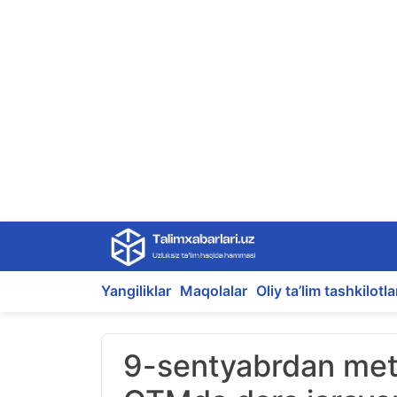
Skip
to
content
Yangiliklar
Maqolalar
Oliy ta’lim tashkilotla
9-sentyabrdan metr