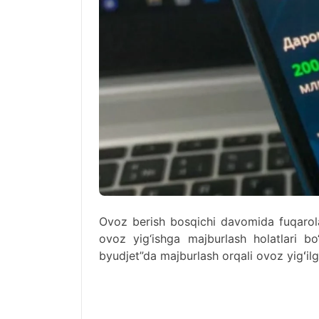
Ovoz berish bosqichi davomida fuqaro
ovoz yig‘ishga majburlash holatlari b
byudjet”da majburlash orqali ovoz yigʻilg