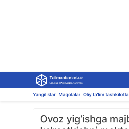
Skip
to
content
Yangiliklar
Maqolalar
Oliy ta’lim tashkilotla
Ovoz yig‘ishga maj