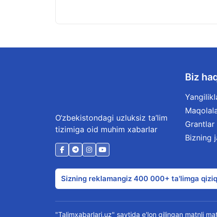
Biz ha
Yangilikl
Maqolal
O‘zbekistondagi uzluksiz ta’lim
Grantlar
tizimiga oid muhim xabarlar
Bizning 
Sizning reklamangiz 400 000+ ta'limga qiziq
"Talimxabarlari.uz" saytida e'lon qilingan matnli mate