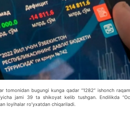
lar tomonidan bugungi kunga qadar “1282” ishonch raqam
o‘yicha jami 39 ta shikoyat kelib tushgan. Endilikda “Oc
an loyihalar roʻyxatdan chiqariladi.