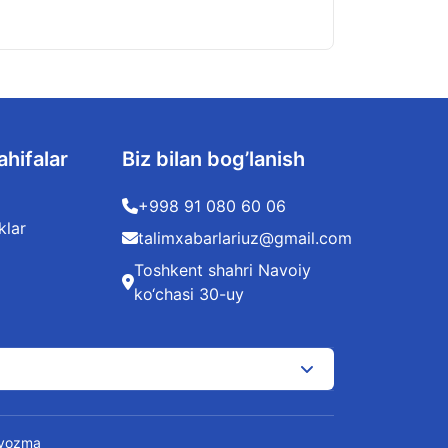
ahifalar
Biz bilan bog’lanish
+998 91 080 60 06
klar
talimxabarlariuz@gmail.com
Toshkent shahri Navoiy
ko‘chasi 30-uy
t yozma