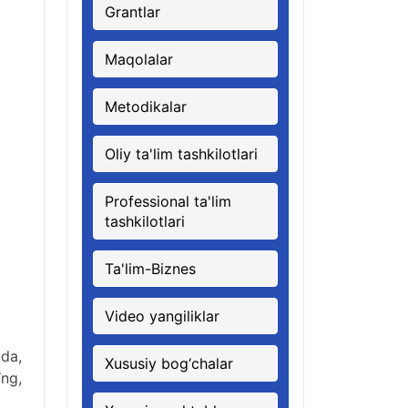
Grantlar
Maqolalar
Metodikalar
Oliy ta'lim tashkilotlari
Professional ta'lim
tashkilotlari
Ta'lim-Biznes
Video yangiliklar
tda,
Xususiy bog‘chalar
ng,