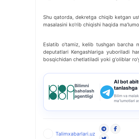
Shu qatorda, dekretga chiqib ketgan ust
masalasini ko‘rib chiqishi haqida ma’lumo
Eslatib o‘tamiz, kelib tushgan barcha m
deputatlari Kengashlariga yuboriladi ha
bosqichidan chetlatiladi yoki g‘oliblar ro
AI bot abi
Bilimni
tanlashga
baholash
Bilim va malak
agentligi
ma'lumotlari a
Talimxabarlari.uz