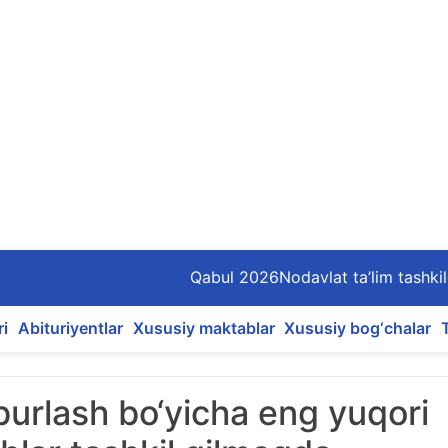
Qabul 2026
Nodavlat ta’lim tashkil
ri
Abituriyentlar
Xususiy maktablar
Xususiy bog‘chalar
burlash bo‘yicha eng yuqori