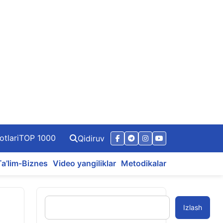
otlari
TOP 1000
Qidiruv
Ta’lim-Biznes
Video yangiliklar
Metodikalar
Izlash