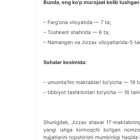
Bunda, eng ko‘p murojaat kelib tushgan
– Farg‘ona viloyatida — 7 ta;
– Toshkent shahrida — 6 ta;
– Namangan va Jizzax viloyatlarida-5 ta
Sohalar kesimida:
– umumta’lim maktablari bo‘yicha — 19 t
– tibbiyot tashkilotlari bo‘yicha — 16 tani
Shunigdek, Jizzax shaxar 17-maktabning 
yangi ishga kirmoqchi bo‘lgan nomzod
hujjatlarini topshirishi mumkinligi haqida