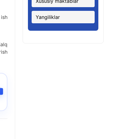
Xususiy maktablar
 ish
Yangiliklar
Xalq
rish