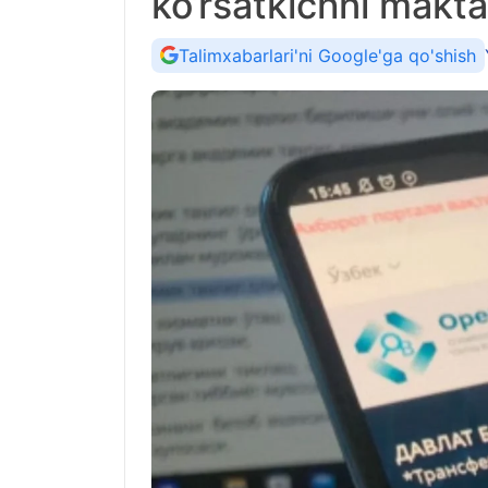
ko‘rsatkichni makta
Talimxabarlari'ni Google'ga qo'shish