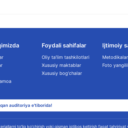
qimizda
Foydali sahifalar
Ijtimoiy s
ar
Oliy ta’lim tashkilotlari
Metodikalar
ar
Xususiy maktablar
Foto yangili
Xususiy bog‘chalar
jamoa
qan auditoriya e'tiborida!
riallarni to'liq ko'chirish yoki qisman iqtibos keltirish faqat tahririya