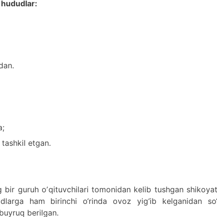
 hududlar:
dan.
a;
 tashkil etgan.
bir guruh oʼqituvchilari tomonidan kelib tushgan shikoya
larga ham birinchi o‘rinda ovoz yig‘ib kelganidan so‘
 buyruq berilgan.