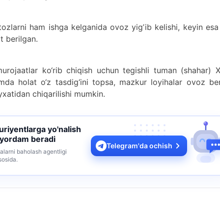
ozlarni ham ishga kelganida ovoz yigʼib kelishi, keyin esa
t berilgan.
urojaatlar ko‘rib chiqish uchun tegishli tuman (shahar) 
mda holat o‘z tasdig‘ini topsa, mazkur loyihalar ovoz be
‘yxatidan chiqarilishi mumkin.
turiyentlarga yo'nalish
 yordam beradi
Telegram'da ochish
alarni baholash agentligi
sosida.