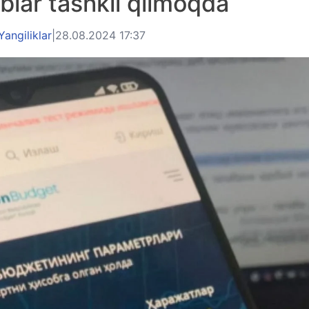
blar tashkil qilmoqda
Yangiliklar
|
28.08.2024 17:37