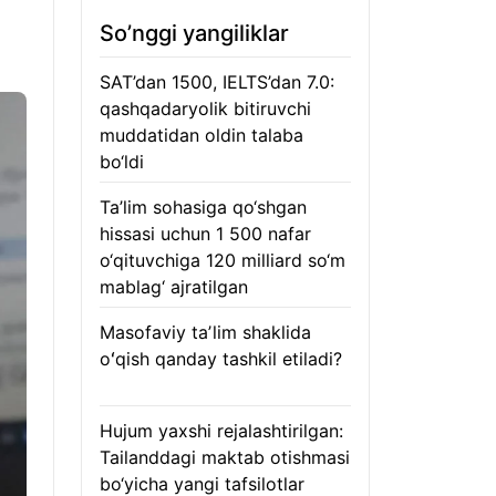
So’nggi yangiliklar
SAT’dan 1500, IELTS’dan 7.0:
qashqadaryolik bitiruvchi
muddatidan oldin talaba
bo‘ldi
08.08.2026
Ta’lim sohasiga qo‘shgan
hissasi uchun 1 500 nafar
o‘qituvchiga 120 milliard so‘m
mablag‘ ajratilgan
08.08.2026
Masofaviy taʼlim shaklida
oʻqish qanday tashkil etiladi?
08.08.2026
Hujum yaxshi rejalashtirilgan:
Tailanddagi maktab otishmasi
bo‘yicha yangi tafsilotlar