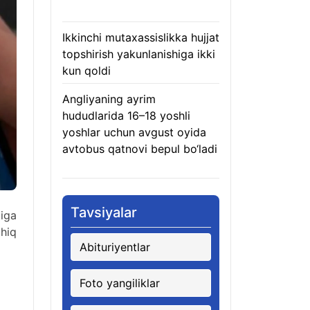
08.08.2026
Ikkinchi mutaxassislikka hujjat
topshirish yakunlanishiga ikki
kun qoldi
08.08.2026
Angliyaning ayrim
hududlarida 16–18 yoshli
yoshlar uchun avgust oyida
avtobus qatnovi bepul bo‘ladi
08.08.2026
Tavsiyalar
iga
hiq
Abituriyentlar
Foto yangiliklar