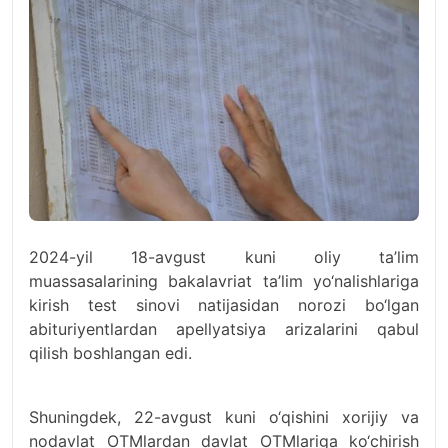
2024-yil 18-avgust kuni oliy ta’lim
muassasalarining bakalavriat ta’lim yo‘nalishlariga
kirish test sinovi natijasidan norozi bo‘lgan
abituriyentlardan apellyatsiya arizalarini qabul
qilish boshlangan edi.
Shuningdek, 22-avgust kuni o‘qishini xorijiy va
nodavlat OTMlardan davlat OTMlariga ko‘chirish