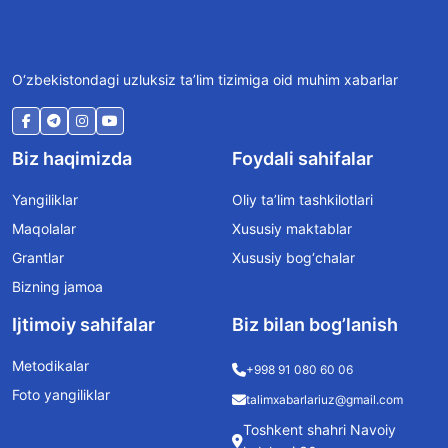
O‘zbekistondagi uzluksiz ta’lim tizimiga oid muhim xabarlar
Biz haqimizda
Foydali sahifalar
Yangiliklar
Oliy ta’lim tashkilotlari
Maqolalar
Xususiy maktablar
Grantlar
Xususiy bog‘chalar
Bizning jamoa
Ijtimoiy sahifalar
Biz bilan bog’lanish
Metodikalar
+998 91 080 60 06
Foto yangiliklar
talimxabarlariuz@gmail.com
Toshkent shahri Navoiy