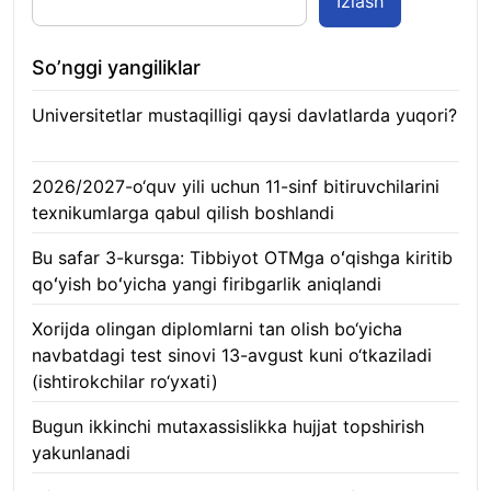
Izlash
So’nggi yangiliklar
Universitetlar mustaqilligi qaysi davlatlarda yuqori?
10.08.2026
2026/2027-o‘quv yili uchun 11-sinf bitiruvchilarini
texnikumlarga qabul qilish boshlandi
10.08.2026
Bu safar 3-kursga: Tibbiyot OTMga oʻqishga kiritib
qoʻyish boʻyicha yangi firibgarlik aniqlandi
10.08.2026
Xorijda olingan diplomlarni tan olish bo‘yicha
navbatdagi test sinovi 13-avgust kuni o‘tkaziladi
(ishtirokchilar ro‘yxati)
10.08.2026
Bugun ikkinchi mutaxassislikka hujjat topshirish
yakunlanadi
10.08.2026