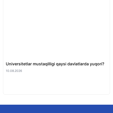
Universitetlar mustaqilligi qaysi davlatlarda yuqori?
202
te
10.08.2026
10.