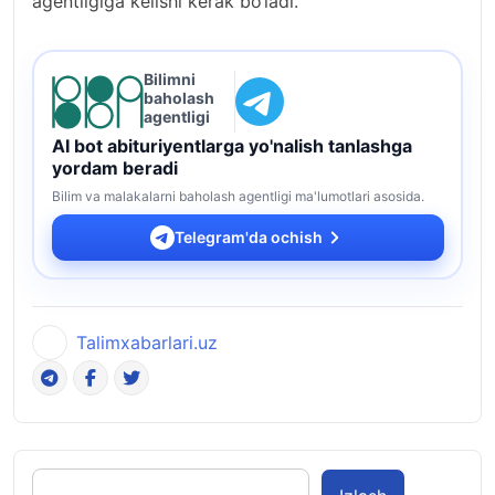
agentligiga kelishi kerak bo‘ladi.
Bilimni
baholash
agentligi
AI bot abituriyentlarga yo'nalish tanlashga
yordam beradi
Bilim va malakalarni baholash agentligi ma'lumotlari asosida.
Telegram'da ochish
Talimxabarlari.uz