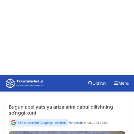
Skip
Qidiruv
Menu
to
content
Bugun apellyatsiya arizalarini qabul qilishning
so‘nggi kuni
Talimxabarlari'ni Google'ga qo'shish
Yangiliklar
|
27.08.2024 14:53