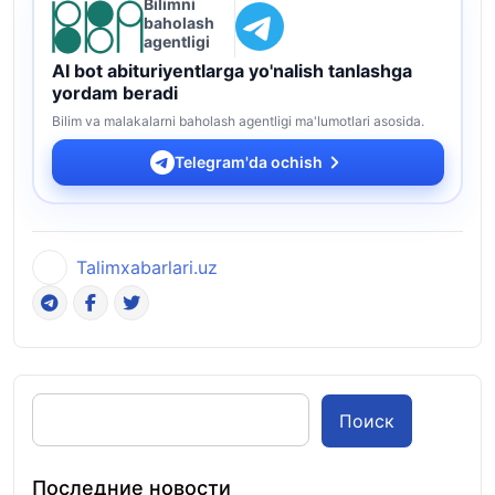
Bilimni
baholash
agentligi
AI bot abituriyentlarga yo'nalish tanlashga
yordam beradi
Bilim va malakalarni baholash agentligi ma'lumotlari asosida.
Telegram'da ochish
Talimxabarlari.uz
Поиск
Последние новости