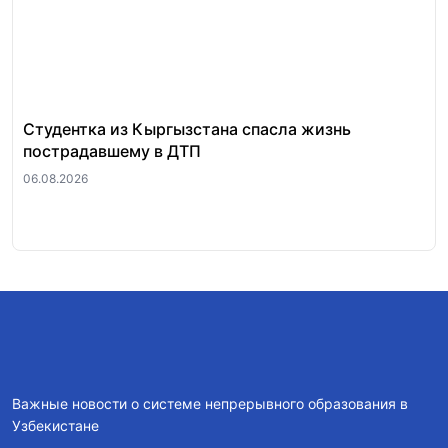
Студентка из Кыргызстана спасла жизнь
За
пострадавшему в ДТП
«п
ра
06.08.2026
06.
Важные новости о системе непрерывного образования в
Узбекистане