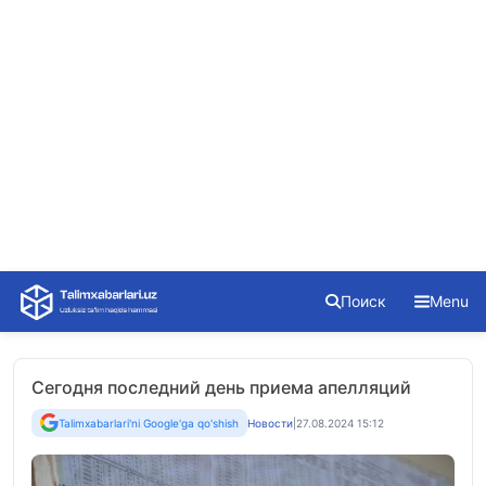
Skip
Поиск
Menu
to
content
Сегодня последний день приема апелляций
Talimxabarlari'ni Google'ga qo'shish
Новости
|
27.08.2024 15:12