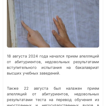
18
августа
2024
года
начался
прием
апелляций
от
абитуриентов
,
недовольных
результатами
вступительного
испытания
на
бакалавриат
высших
учебных
заведений
.
Также
22
августа
был
налажен
прием
апелляций
от
абитуриентов
,
недовольных
результатами
теста
на
перевод
обучения
из
иностранных
и
негосударственных
вузов
в