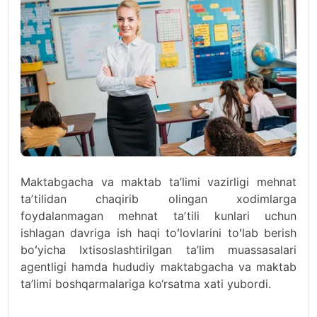
Maktabgacha va maktab ta’limi vazirligi mehnat
taʼtilidan chaqirib olingan xodimlarga
foydalanmagan mehnat taʼtili kunlari uchun
ishlagan davriga ish haqi toʻlovlarini toʻlab berish
boʻyicha Ixtisoslashtirilgan ta’lim muassasalari
agentligi hamda hududiy maktabgacha va maktab
ta’limi boshqarmalariga ko‘rsatma xati yubordi.