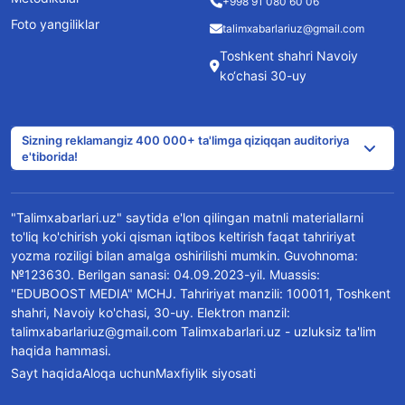
+998 91 080 60 06
Foto yangiliklar
talimxabarlariuz@gmail.com
Toshkent shahri Navoiy
ko‘chasi 30-uy
Sizning reklamangiz 400 000+ ta'limga qiziqqan auditoriya
e'tiborida!
"Talimxabarlari.uz" saytida e'lon qilingan matnli materiallarni
to'liq ko'chirish yoki qisman iqtibos keltirish faqat tahririyat
yozma roziligi bilan amalga oshirilishi mumkin. Guvohnoma:
№123630. Berilgan sanasi: 04.09.2023-yil. Muassis:
"EDUBOOST MEDIA" MCHJ. Tahririyat manzili: 100011, Toshkent
shahri, Navoiy ko'chasi, 30-uy. Elektron manzil:
talimxabarlariuz@gmail.com Talimxabarlari.uz - uzluksiz ta'lim
haqida hammasi.
Sayt haqida
Aloqa uchun
Maxfiylik siyosati