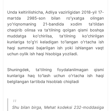
Unda keltirilishicha, Adliya vazirligidan 2018-yil 17-
martda 2985-son bilan roʻyxatga olingan
yoʻriqnomaning 21-bandida xodim taʼtildan
chaqirib olinsa va taʼtilning qolgan qismi boshqa
muddatga koʻchirilsa, taʼtilning koʻchirilgan
kunlariga toʻgʻri keladigan toʻlangan oʻrtacha ish
haqi summasi bajarilgan ish yoki ishlangan vaqt
uchun oylik ish haqi hisobiga yoziladi.
Shuningdek, taʼtilning foydalanilmagan qismi
kunlariga haq toʻlash uchun oʻrtacha ish haqi
belgilangan tartibda hisoblab chiqiladi
Shu bilan birga, Mehat kodeksi 232-moddasiga