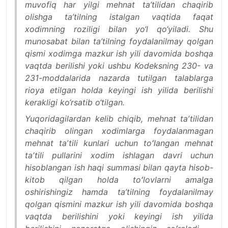
muvofiq har yilgi mehnat ta’tilidan chaqirib
olishga ta’tilning istalgan vaqtida faqat
xodimning roziligi bilan yo‘l qo‘yiladi. Shu
munosabat bilan ta’tilning foydalanilmay qolgan
qismi xodimga mazkur ish yili davomida boshqa
vaqtda berilishi yoki ushbu Kodeksning 230- va
231-moddalarida nazarda tutilgan talablarga
rioya etilgan holda keyingi ish yilida berilishi
kerakligi ko‘rsatib o‘tilgan.
Yuqoridagilardan kelib chiqib, mehnat taʼtilidan
chaqirib olingan xodimlarga foydalanmagan
mehnat taʼtili kunlari uchun toʻlangan mehnat
taʼtili pullarini xodim ishlagan davri uchun
hisoblangan ish haqi summasi bilan qayta hisob-
kitob qilgan holda toʻlovlarni amalga
oshirishingiz hamda ta’tilning foydalanilmay
qolgan qismini mazkur ish yili davomida boshqa
vaqtda berilishini yoki keyingi ish yilida