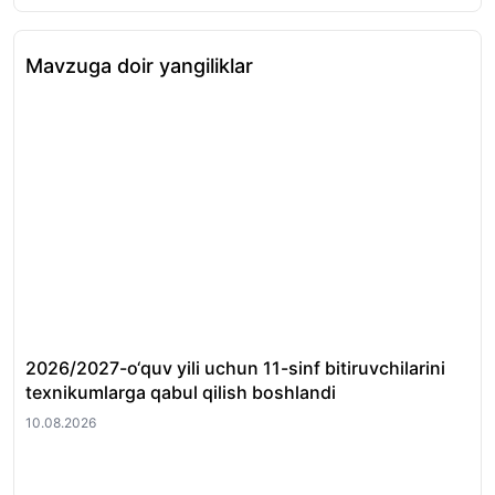
Mavzuga doir yangiliklar
2026/2027-o‘quv yili uchun 11-sinf bitiruvchilarini
Bu
texnikumlarga qabul qilish boshlandi
qoʻ
10.08.2026
10.