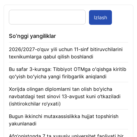
Izlash
So’nggi yangiliklar
2026/2027-o‘quv yili uchun 11-sinf bitiruvchilarini
texnikumlarga qabul qilish boshlandi
10.08.2026
Bu safar 3-kursga: Tibbiyot OTMga oʻqishga kiritib
qoʻyish boʻyicha yangi firibgarlik aniqlandi
10.08.2026
Xorijda olingan diplomlarni tan olish bo‘yicha
navbatdagi test sinovi 13-avgust kuni o‘tkaziladi
(ishtirokchilar ro‘yxati)
10.08.2026
Bugun ikkinchi mutaxassislikka hujjat topshirish
yakunlanadi
10.08.2026
Afg‘onistonda 7 ta xususiy universitet faoliyati bir