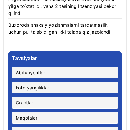
yilga to‘xtatildi, yana 2 tasining litsenziyasi bekor
qilindi
10.08.2026
Buxoroda shaxsiy yozishmalarni tarqatmaslik
uchun pul talab qilgan ikki talaba qiz jazolandi
09.08.2026
Tavsiyalar
Abituriyentlar
Foto yangiliklar
Grantlar
Maqolalar