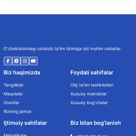
O‘zbekistondagi uzluksiz ta’lim tizimiga oid muhim xabarlar
Biz haqimizda
Foydali sahifalar
Yangiliklar
Oliy ta’lim tashkilotlari
Maqolalar
Xususiy maktablar
Grantlar
Xususiy bog‘chalar
Bizning jamoa
Ijtimoiy sahifalar
Biz bilan bog’lanish
Metodikalar