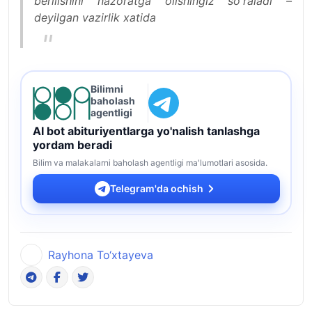
berilishini nazoratga olishingiz soʻraladi –
deyilgan vazirlik xatida
Bilimni
baholash
agentligi
AI bot abituriyentlarga yo'nalish tanlashga
yordam beradi
Bilim va malakalarni baholash agentligi ma'lumotlari asosida.
Telegram'da ochish
Rayhona To‘xtayeva