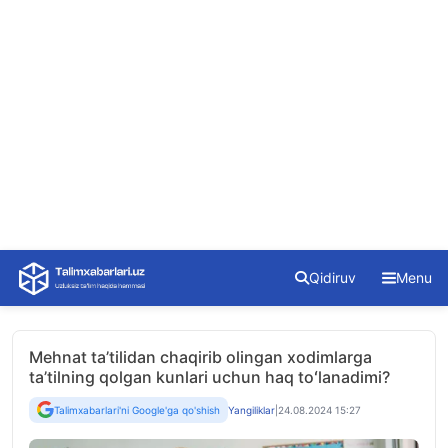
Skip
Qidiruv
Menu
to
content
Mehnat ta’tilidan chaqirib olingan xodimlarga
ta’tilning qolgan kunlari uchun haq toʻlanadimi?
Talimxabarlari'ni Google'ga qo'shish
Yangiliklar
|
24.08.2024 15:27