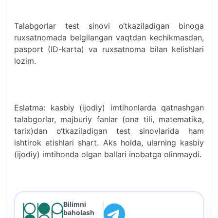
Talabgorlar test sinovi o‘tkaziladigan binoga
ruxsatnomada belgilangan vaqtdan kechikmasdan,
pasport (ID-karta) va ruxsatnoma bilan kelishlari
lozim.
Eslatma: kasbiy (ijodiy) imtihonlarda qatnashgan
talabgorlar, majburiy fanlar (ona tili, matematika,
tarix)dan o‘tkaziladigan test sinovlarida ham
ishtirok etishlari shart. Aks holda, ularning kasbiy
(ijodiy) imtihonda olgan ballari inobatga olinmaydi.
Bilimni
baholash