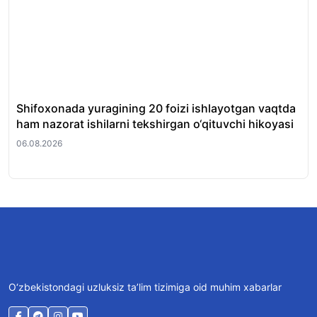
Shifoxonada yuragining 20 foizi ishlayotgan vaqtda
O‘
ham nazorat ishilarni tekshirgan o‘qituvchi hikoyasi
et
06.08.2026
06.
O‘zbekistondagi uzluksiz ta’lim tizimiga oid muhim xabarlar