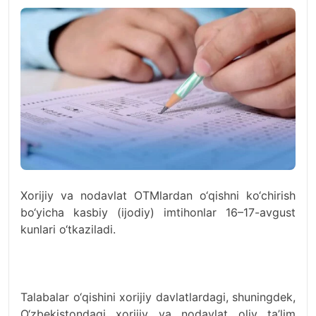
Xorijiy va nodavlat OTMlardan o‘qishni ko‘chirish
bo‘yicha kasbiy (ijodiy) imtihonlar 16–17-avgust
kunlari o‘tkaziladi.
Talabalar o‘qishini xorijiy davlatlardagi, shuningdek,
O‘zbekistondagi xorijiy va nodavlat oliy ta’lim