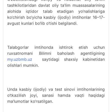
tashkilotlaridan davlat oliy ta’lim muassasalarining
alohida iqtidor talab etadigan yo‘nalishlariga
ko‘chirish bo‘yicha kasbiy (ijodiy) imtihonlar 16–17-
avgust kunlari bo‘lib o‘tishi belgilandi.
Talabgorlar imtihonda ishtirok etish uchun
ruxsatnomani Bilimni baholash agentligining
my.uzbmb.uz
saytidagi shaxsiy kabinetidan
olishlari mumkin.
Unda kasbiy (ijodiy) va test sinovi imtihonlarining
o‘tkazilish joyi, sanasi hamda vaqti haqidagi
ma’lumotlar ko‘rsatilgan.