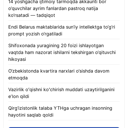
14 yoshgacha ijtimoiy tarmoqda akkaunti bor
o‘quvchilar ayrim fanlardan pastroq natija
ko‘rsatadi — tadqiqot
06.08.2026
Endi Belarus maktablarida sun’iy intellektga to‘g‘ri
prompt yozish o‘rgatiladi
06.08.2026
Shifoxonada yuragining 20 foizi ishlayotgan
vaqtda ham nazorat ishilarni tekshirgan o‘qituvchi
hikoyasi
06.08.2026
O‘zbekistonda kvartira narxlari o‘sishda davom
etmoqda
06.08.2026
Vazirlik oʻqishni koʻchirish muddati uzaytirilganini
eʼlon qildi
06.08.2026
Qirg‘izistonlik talaba YTHga uchragan insonning
hayotini saqlab qoldi
06.08.2026