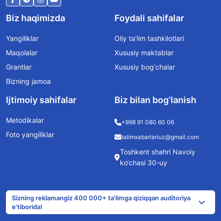
Biz haqimizda
Foydali sahifalar
Yangiliklar
Oliy ta’lim tashkilotlari
Maqolalar
Xususiy maktablar
Grantlar
Xususiy bog‘chalar
Bizning jamoa
Ijtimoiy sahifalar
Biz bilan bog’lanish
Metodikalar
+998 91 080 60 06
Foto yangiliklar
talimxabarlariuz@gmail.com
Toshkent shahri Navoiy
ko‘chasi 30-uy
Sizning reklamangiz 400 000+ ta'limga qiziqqan auditoriya
e'tiborida!