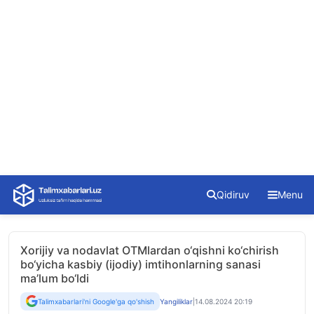
Skip
Qidiruv
Menu
to
content
Xorijiy va nodavlat OTMlardan o‘qishni ko‘chirish
bo‘yicha kasbiy (ijodiy) imtihonlarning sanasi
ma’lum bo‘ldi
Talimxabarlari'ni Google'ga qo'shish
Yangiliklar
|
14.08.2024 20:19