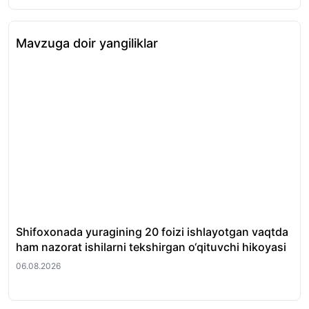
Mavzuga doir yangiliklar
Shifoxonada yuragining 20 foizi ishlayotgan vaqtda
O‘
ham nazorat ishilarni tekshirgan o‘qituvchi hikoyasi
et
06.08.2026
06.