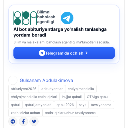
Bilimni
baholash
agentligi
AI bot abituriyentlarga yo'nalish tanlashga
yordam beradi
Bilim va malakalarni baholash agentligi ma'lumotlari asosida.
Telegram'da ochish
Gulsanam Abdulakimova
abituriyent2026
abituriyentlar
ehtiyojmand oila
ehtiyojmand oila xotin-qizlari
hujjat qabuli
OTMga qabul
qabul
qabul jarayonlari
qabul2026
sayt
tavsiyanoma
xotin-qizlar uchun
xotin-qizlar uchun tavsiyanoma