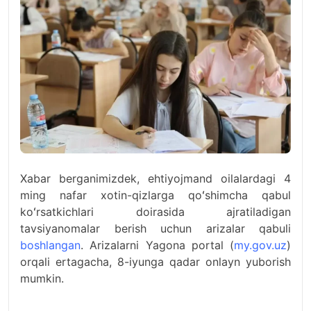
Xabar berganimizdek, ehtiyojmand oilalardagi 4
ming nafar xotin-qizlarga qoʻshimcha qabul
koʻrsatkichlari doirasida ajratiladigan
tavsiyanomalar berish uchun arizalar qabuli
boshlangan
. Arizalarni Yagona portal (
my.gov.uz
)
orqali ertagacha, 8-iyunga qadar onlayn yuborish
mumkin.