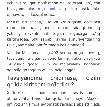
uchun ajratilgan qo‘shimcha davlat granti bo‘yicha
tavsiyanomalar
my.uzbmb.uz
platformasida aks
etmayotgani kuzatilmoqda.
Ma’lum bo‘lishicha, Oila va xotin-qizlar qo‘mitasi
tomonidan tavsiyanoma olgan talabgorlarning
yakuniy ro‘yxati hali tegishli reyestrga to‘liq
kiritilmagan. Shu sababli ayrim abituriyentlarning
tavsiyanomalari platformada ko‘rinmayapti.
Vazirlar Mahkamasining 402-son qaroriga muvofiq,
tavsiyanoma olgan talabgorlarning yakuniy ro‘yxati
14-iyunga qadar Bilim va malakalarni baholash
agentligiga taqdim etilishi belgilangan.
Tavsiyanoma chiqmasa, o‘zim
qo‘lda kiritsam bo‘ladimi?
Xotin-qizlar uchun berilgan tavsiyanomalar
abituriyentlar tomonidan qo‘lda kiritilmaydi. Mazkur
imtiyozlar tizimda avtomatik ravishda aks ettiriladi.