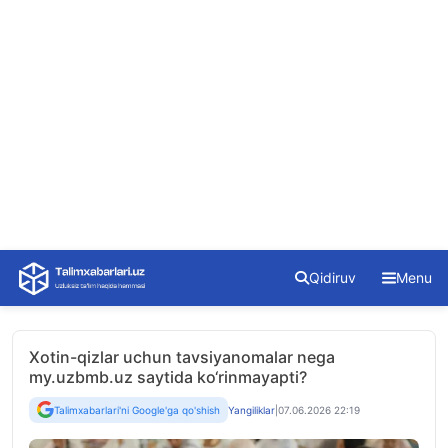
Skip
Qidiruv
Menu
to
content
Xotin-qizlar uchun tavsiyanomalar nega
my.uzbmb.uz saytida ko‘rinmayapti?
Talimxabarlari'ni Google'ga qo'shish
Yangiliklar
|
07.06.2026 22:19