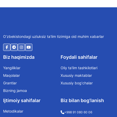
O‘zbekistondagi uzluksiz ta’lim tizimiga oid muhim xabarlar
Biz haqimizda
Foydali sahifalar
Yangiliklar
Oliy ta’lim tashkilotlari
Maqolalar
Xususiy maktablar
Grantlar
Xususiy bog‘chalar
Bizning jamoa
Ijtimoiy sahifalar
Biz bilan bog’lanish
Metodikalar
+998 91 080 60 06