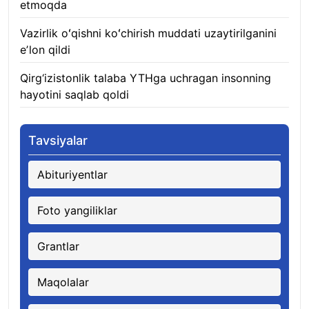
etmoqda
06.08.2026
Vazirlik oʻqishni koʻchirish muddati uzaytirilganini
eʼlon qildi
06.08.2026
Qirg‘izistonlik talaba YTHga uchragan insonning
hayotini saqlab qoldi
06.08.2026
Tavsiyalar
Abituriyentlar
Foto yangiliklar
Grantlar
Maqolalar