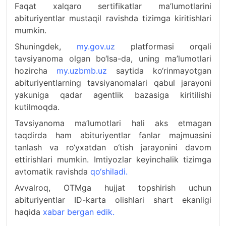
Faqat xalqaro sertifikatlar ma’lumotlarini
abituriyentlar mustaqil ravishda tizimga kiritishlari
mumkin.
Shuningdek,
my.gov.u
z
platformasi orqali
tavsiyanoma olgan bo‘lsa-da, uning ma’lumotlari
hozircha
my.uzbmb.uz
saytida ko‘rinmayotgan
abituriyentlarning tavsiyanomalari qabul jarayoni
yakuniga qadar agentlik bazasiga kiritilishi
kutilmoqda.
Tavsiyanoma ma’lumotlari hali aks etmagan
taqdirda ham abituriyentlar fanlar majmuasini
tanlash va ro‘yxatdan o‘tish jarayonini davom
ettirishlari mumkin. Imtiyozlar keyinchalik tizimga
avtomatik ravishda
qo‘shiladi
.
Avvalroq, OTMga hujjat topshirish uchun
abituriyentlar ID-karta olishlari shart ekanligi
haqida
xabar bergan edik.