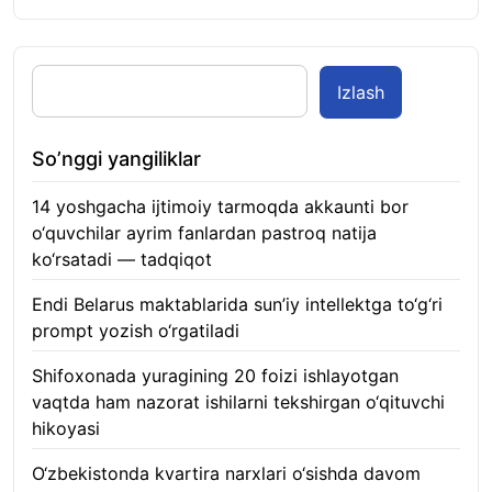
Izlash
So’nggi yangiliklar
14 yoshgacha ijtimoiy tarmoqda akkaunti bor
o‘quvchilar ayrim fanlardan pastroq natija
ko‘rsatadi — tadqiqot
06.08.2026
Endi Belarus maktablarida sun’iy intellektga to‘g‘ri
prompt yozish o‘rgatiladi
06.08.2026
Shifoxonada yuragining 20 foizi ishlayotgan
vaqtda ham nazorat ishilarni tekshirgan o‘qituvchi
hikoyasi
06.08.2026
O‘zbekistonda kvartira narxlari o‘sishda davom