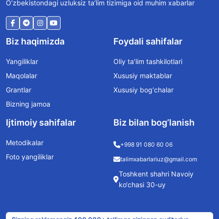
O‘zbekistondagi uzluksiz ta’lim tizimiga oid muhim xabarlar
Biz haqimizda
Foydali sahifalar
Yangiliklar
Oliy ta’lim tashkilotlari
Maqolalar
Xususiy maktablar
Grantlar
Xususiy bog‘chalar
Bizning jamoa
Ijtimoiy sahifalar
Biz bilan bog’lanish
Metodikalar
+998 91 080 60 06
Foto yangiliklar
talimxabarlariuz@gmail.com
Toshkent shahri Navoiy
ko‘chasi 30-uy