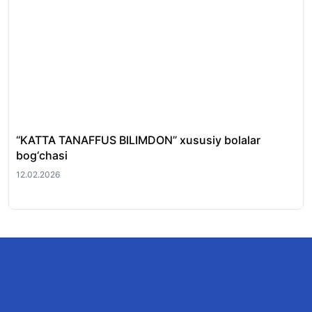
‘‘KATTA TANAFFUS BILIMDON’’ xususiy bolalar
‘‘
bog‘chasi
10.
12.02.2026