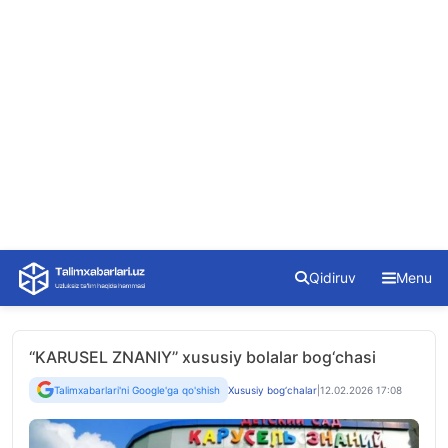
Skip
Qidiruv
Menu
to
content
‘‘KARUSEL ZNANIY’’ xususiy bolalar bog‘chasi
Talimxabarlari'ni Google'ga qo'shish
Xususiy bog‘chalar
|
12.02.2026 17:08