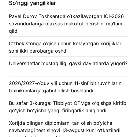
So’nggi yangiliklar
Pavel Durov Toshkentda o‘tkazilayotgan IOI-2026
sovrindorlariga maxsus mukofot berishini ma’lum
qildi
10.08.2026
O‘zbekistonga o‘qish uchun kelayotgan xorijliklar
soni ikki barobarga oshdi
10.08.2026
Universitetlar mustaqilligi qaysi davlatlarda yuqori?
10.08.2026
2026/2027-o‘quv yili uchun 11-sinf bitiruvchilarini
texnikumlarga qabul qilish boshlandi
10.08.2026
Bu safar 3-kursga: Tibbiyot OTMga oʻqishga kiritib
qoʻyish boʻyicha yangi firibgarlik aniqlandi
10.08.2026
Xorijda olingan diplomlarni tan olish bo‘yicha
navbatdagi test sinovi 13-avgust kuni o‘tkaziladi