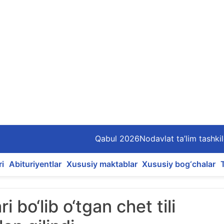
Qabul 2026
Nodavlat ta’lim tashkil
ri
Abituriyentlar
Xususiy maktablar
Xususiy bog‘chalar
 bo‘lib o‘tgan chet tili