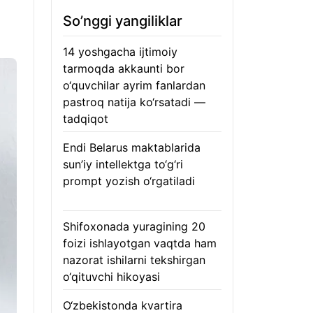
So’nggi yangiliklar
14 yoshgacha ijtimoiy
tarmoqda akkaunti bor
o‘quvchilar ayrim fanlardan
pastroq natija ko‘rsatadi —
tadqiqot
06.08.2026
Endi Belarus maktablarida
sun’iy intellektga to‘g‘ri
prompt yozish o‘rgatiladi
06.08.2026
Shifoxonada yuragining 20
foizi ishlayotgan vaqtda ham
nazorat ishilarni tekshirgan
o‘qituvchi hikoyasi
06.08.2026
O‘zbekistonda kvartira