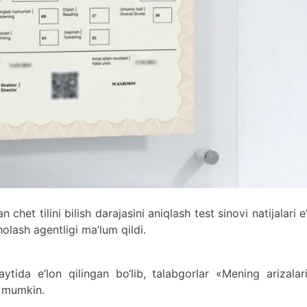
 chet tilini bilish darajasini aniqlash test sinovi natijalari e
olash agentligi ma’lum qildi.
aytida e’lon qilingan bo‘lib, talabgorlar «Mening arizala
ri mumkin.