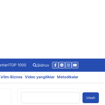
otlari
TOP 1000
Qidiruv
Ta’lim-Biznes
Video yangiliklar
Metodikalar
Izlash