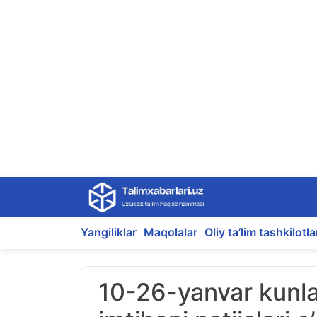
Skip
to
content
Yangiliklar
Maqolalar
Oliy ta’lim tashkilotla
10-26-yanvar kunlari