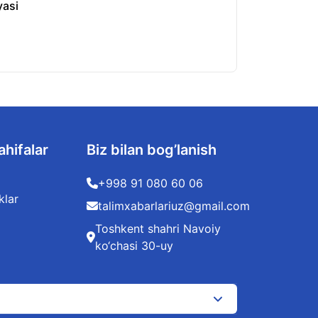
yasi
O‘zbekistonda kv
06.08.2026
ahifalar
Biz bilan bog’lanish
+998 91 080 60 06
klar
talimxabarlariuz@gmail.com
Toshkent shahri Navoiy
ko‘chasi 30-uy