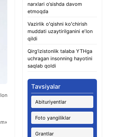
narxlari o‘sishda davom
etmoqda
06.08.2026
Vazirlik oʻqishni koʻchirish
muddati uzaytirilganini eʼlon
qildi
06.08.2026
Qirg‘izistonlik talaba YTHga
uchragan insonning hayotini
saqlab qoldi
06.08.2026
Tavsiyalar
’lon
Abituriyentlar
Foto yangiliklar
rim»
Grantlar