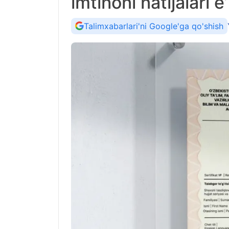
imtihoni natijalari e’
Talimxabarlari'ni Google'ga qo'shish