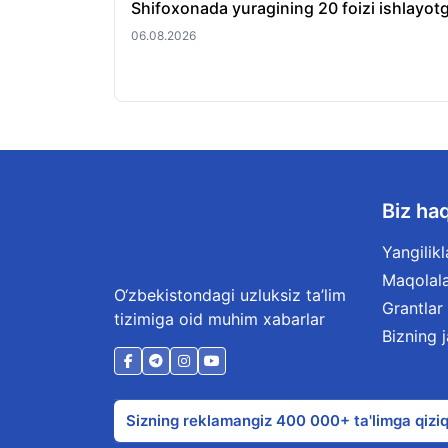
Shifoxonada yuragining 20 foizi ishlayotg
06.08.2026
Biz ha
Yangilikl
Maqolal
O‘zbekistondagi uzluksiz ta’lim
Grantlar
tizimiga oid muhim xabarlar
Bizning 
Sizning reklamangiz 400 000+ ta'limga qiziq