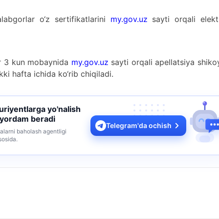
labgorlar o‘z sertifikatlarini
my.gov.uz
sayti orqali elekt
lar 3 kun mobaynida
my.gov.uz
sayti orqali apellatsiya shiko
ki hafta ichida ko‘rib chiqiladi.
turiyentlarga yo'nalish
 yordam beradi
Telegram'da ochish
alarni baholash agentligi
sosida.