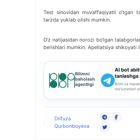
Test sinovidan muvaffaqiyatli o‘tgan ta
tarzda yuklab olishi mumkin.
O‘z natijasidan norozi bo‘lgan talabgor
berishlari mumkin. Apellatsiya shikoyati ik
AI bot abi
Bilimni
tanlashga
baholash
Bilim va malak
agentligi
ma'lumotlari a
Dilfuza
Qurbonboyeva