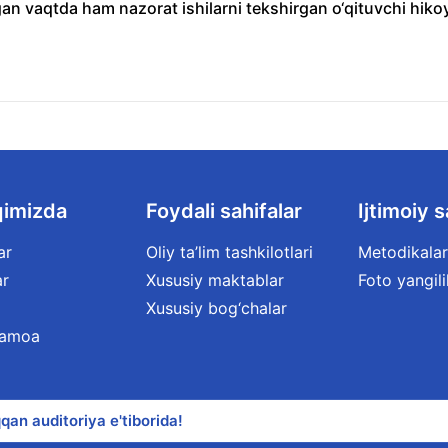
an vaqtda ham nazorat ishilarni tekshirgan o‘qituvchi hiko
qimizda
Foydali sahifalar
Ijtimoiy s
ar
Oliy ta’lim tashkilotlari
Metodikalar
ar
Xususiy maktablar
Foto yangili
Xususiy bog‘chalar
jamoa
qan auditoriya e'tiborida!