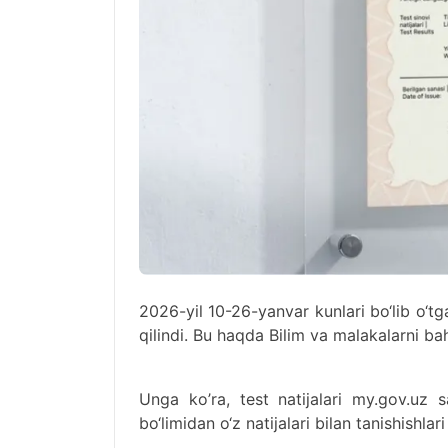
2026-yil 10-26-yanvar kunlari bo‘lib o‘tgan
qilindi. Bu haqda Bilim va malakalarni bah
Unga ko’ra, test natijalari my.gov.uz s
bo‘limidan o‘z natijalari bilan tanishishla