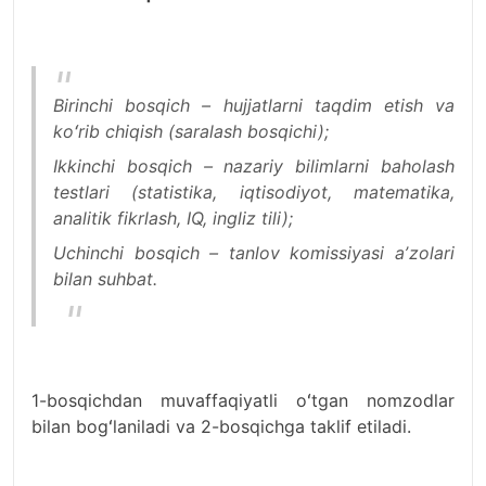
Birinchi bosqich – hujjatlarni taqdim etish va
koʻrib chiqish (saralash bosqichi);
Ikkinchi bosqich – nazariy bilimlarni baholash
testlari (statistika, iqtisodiyot, matematika,
analitik fikrlash, IQ, ingliz tili);
Uchinchi bosqich – tanlov komissiyasi aʼzolari
bilan suhbat.
1-bosqichdan muvaffaqiyatli oʻtgan nomzodlar
bilan bogʻlaniladi va 2-bosqichga taklif etiladi.