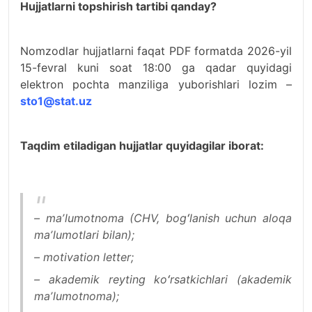
Hujjatlarni topshirish tartibi qanday?
Nomzodlar hujjatlarni faqat PDF formatda 2026-yil
15-fevral kuni soat 18:00 ga qadar quyidagi
elektron pochta manziliga yuborishlari lozim –
sto1@stat.uz
Taqdim etiladigan hujjatlar quyidagilar iborat:
– maʼlumotnoma (CHV, bogʻlanish uchun aloqa
maʼlumotlari bilan);
– motivation letter;
– akademik reyting koʻrsatkichlari (akademik
maʼlumotnoma);