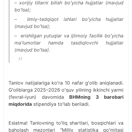
– xorijiy tillarni bilish boʻyicha hujjatlar (mavjud
boʻlsa);
– ilmiy-tadqiqot ishlari boʻyicha hujjatlar
(mavjud boʻlsa);
– erishilgan yutuqlar va ijtimoiy faollik boʻyicha
maʼlumotlar hamda tasdiqlovchi hujjatlar
(mavjud boʻlsa).
Tanlov natijalariga koʻra 10 nafar gʻolib aniqlanadi.
Gʻoliblarga 2025–2026 oʻquv yilining ikkinchi yarmi
(fevral–iyun) davomida
BHMning 3 barobari
miqdorida
stipendiya toʻlab beriladi.
Eslatma! Tanlovning toʻliq shartlari, bosqichlari va
baholash mezonlari “Milliy statistika qoʻmitasi