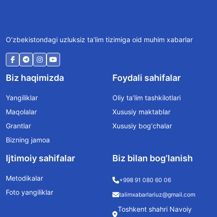
O‘zbekistondagi uzluksiz ta’lim tizimiga oid muhim xabarlar
Biz haqimizda
Foydali sahifalar
Yangiliklar
Oliy ta’lim tashkilotlari
Maqolalar
Xususiy maktablar
Grantlar
Xususiy bog‘chalar
Bizning jamoa
Ijtimoiy sahifalar
Biz bilan bog’lanish
Metodikalar
+998 91 080 60 06
Foto yangiliklar
talimxabarlariuz@gmail.com
Toshkent shahri Navoiy