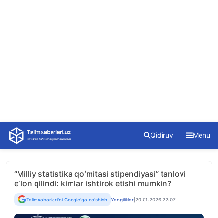
Skip
Qidiruv
Menu
to
content
“Milliy statistika qoʻmitasi stipendiyasi” tanlovi
eʼlon qilindi: kimlar ishtirok etishi mumkin?
Talimxabarlari'ni Google'ga qo'shish
Yangiliklar
|
29.01.2026 22:07