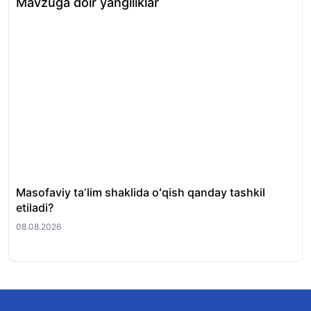
Mavzuga doir yangiliklar
Masofaviy taʼlim shaklida oʻqish qanday tashkil
Hu
etiladi?
oti
08.08.2026
08.