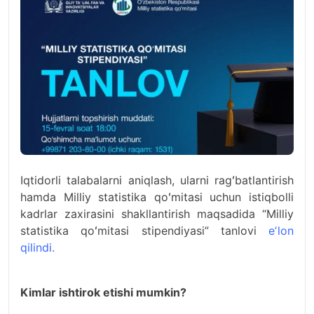
Iqtidorli talabalarni aniqlash, ularni ragʻbatlantirish
hamda Milliy statistika qoʻmitasi uchun istiqbolli
kadrlar zaxirasini shakllantirish maqsadida “Milliy
statistika qoʻmitasi stipendiyasi” tanlovi
eʼlon
qilindi.
Kimlar ishtirok etishi mumkin?