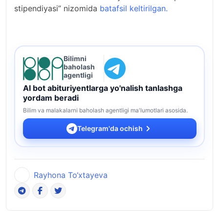
stipendiyasi” nizomida
batafsil keltirilgan.
Bilimni
baholash
agentligi
AI bot abituriyentlarga yo'nalish tanlashga
yordam beradi
Bilim va malakalarni baholash agentligi ma'lumotlari asosida.
Telegram'da ochish
Rayhona To‘xtayeva