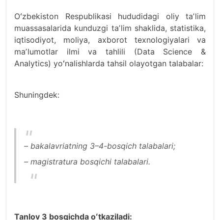
Oʻzbekiston Respublikasi hududidagi oliy taʼlim
muassasalarida kunduzgi taʼlim shaklida, statistika,
iqtisodiyot, moliya, axborot texnologiyalari va
maʼlumotlar ilmi va tahlili (Data Science &
Analytics) yoʻnalishlarda tahsil olayotgan talabalar:
Shuningdek:
– bakalavriatning 3–4-bosqich talabalari;
– magistratura bosqichi talabalari.
Tanlov 3 bosqichda oʻtkaziladi: