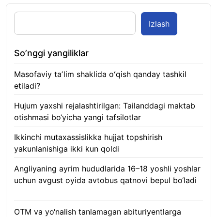
Izlash
So’nggi yangiliklar
Masofaviy taʼlim shaklida oʻqish qanday tashkil
etiladi?
08.08.2026
Hujum yaxshi rejalashtirilgan: Tailanddagi maktab
otishmasi bo‘yicha yangi tafsilotlar
08.08.2026
Ikkinchi mutaxassislikka hujjat topshirish
yakunlanishiga ikki kun qoldi
08.08.2026
Angliyaning ayrim hududlarida 16–18 yoshli yoshlar
uchun avgust oyida avtobus qatnovi bepul bo‘ladi
08.08.2026
OTM va yo‘nalish tanlamagan abituriyentlarga