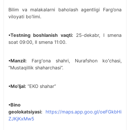
Bilim va malakalarni baholash agentligi Farg’ona
viloyati bo’limi.
•Testning boshlanish vaqti:
25-dekabr, I smena
soat 09:00, II smena 11:00.
•Manzil:
Fargʻona shahri, Nurafshon koʻchasi,
“Mustaqillik shaharchasi”.
•Mo‘ljal:
“EKO shahar”
•Bino
geolokatsiyasi:
https://maps.app.goo.gl/oeFGkbHi
ZJKjKxMw5