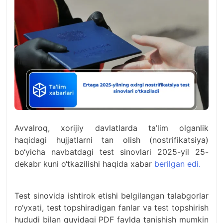
Avvalroq, xorijiy davlatlarda ta’lim olganlik
haqidagi hujjatlarni tan olish (nostrifikatsiya)
bo‘yicha navbatdagi test sinovlari 2025-yil 25-
dekabr kuni o‘tkazilishi haqida xabar
berilgan edi.
Test sinovida ishtirok etishi belgilangan talabgorlar
ro‘yxati, test topshiradigan fanlar va test topshirish
hududi bilan quyidagi PDF faylda tanishish mumkin