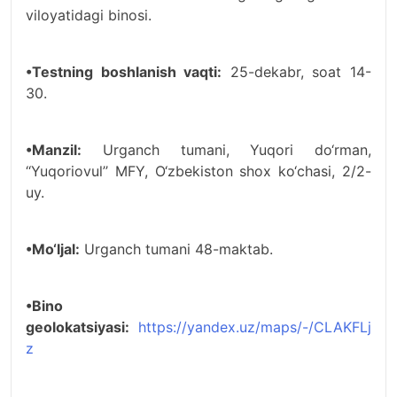
viloyatidagi binosi.
•Testning boshlanish vaqti:
25-dekabr, soat 14-
30.
•Manzil:
Urgаnсh tumani, Yuqоri dо‘rmаn,
‘‘Yuqoriovul’’ MFY, O‘zbekiston shox ko‘chasi, 2/2-
uy.
•Mo‘ljal:
Urganch tumani 48-maktab.
•Bino
geolokatsiyasi:
https://yandex.uz/maps/-/CLAKFLj
z