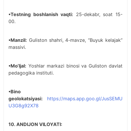
•Testning boshlanish vaqti:
25-dekabr, soat 15-
00.
•Manzil:
Guliston shahri, 4-mavze, “Buyuk kelajak”
massivi.
•Mo‘ljal:
Yoshlar markazi binosi va Guliston davlat
pedagogika instituti.
•Bino
geolokatsiyasi:
https://maps.app.goo.gl/JusSEMU
U3G8g92X78
10. ANDIJON VILOYATI: