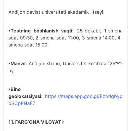
Andijon davlat universiteti akademik litseyi.
•Testning boshlanish vaqti:
25-dekabr, 1-smena
soat 09:30, 2-smena soat 11:00, 3-smena 14:00, 4-
smena soat 15:00.
•Manzil:
Andijon shahri, Universitet ko’chasi 129‘‘A’’-
uy.
•Bino
geolokatsiyasi:
https://maps.app.goo.gl/Ezm1gbyp
oBCpPHaF7
11. FARG’ONA VILOYATI: