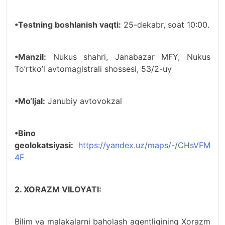
•Testning boshlanish vaqti:
25-dekabr, soat 10:00.
•Manzil:
Nukus shahri, Janabazar MFY, Nukus
To’rtko’l avtomagistrali shossesi, 53/2-uy
•Mo‘ljal:
Janubiy avtovokzal
•Bino
geolokatsiyasi:
https://yandex.uz/maps/-/CHsVFM
4F
2. XORAZM VILOYATI:
Bilim va malakalarni baholash agentligining Xorazm