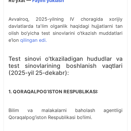
Ro‘yxat —
Faylni yuklash
Avvalroq, 2025-yilning IV choragida xorijiy
davlatlarda taʼlim olganlik haqidagi hujjatlarni tan
olish bo‘yicha test sinovlarini o‘tkazish muddatlari
e’lon
qilingan edi.
Test sinovi o’tkaziladigan hududlar va
test sinovlarining boshlanish vaqtlari
(2025-yil 25-dekabr):
1. QORAQALPOG’ISTON RESPUBLIKASI:
Bilim va malakalarni baholash agentligi
Qoraqalpog’iston Respublikasi bo‘limi.