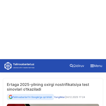
Skip
Qidiruv
Menu
to
content
Ertaga 2025-yilning oxirgi nostrifikatsiya test
sinovlari o‘tkaziladi
Talimxabarlari'ni Google'ga qo'shish
Yangiliklar
|
24.12.2025 17:24