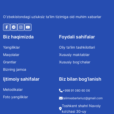
O‘zbekistondagi uzluksiz ta’lim tizimiga oid muhim xabarlar
Biz haqimizda
Foydali sahifalar
Yangiliklar
Oliy ta’lim tashkilotlari
Maqolalar
Xususiy maktablar
Grantlar
Xususiy bog‘chalar
Bizning jamoa
Ijtimoiy sahifalar
Biz bilan bog’lanish
Metodikalar
+998 91 080 60 06
Foto yangiliklar
talimxabarlariuz@gmail.com
Toshkent shahri Navoiy
ko‘chasi 30-uy