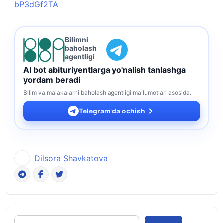
bP3dGf2TA
Bilimni
baholash
agentligi
AI bot abituriyentlarga yo'nalish tanlashga
yordam beradi
Bilim va malakalarni baholash agentligi ma'lumotlari asosida.
Telegram'da ochish
Dilsora Shavkatova