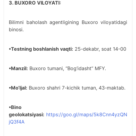
3. BUXORO VILOYATI:
Bilimni baholash agentligining Buxoro viloyatidagi
binosi.
•Testning boshlanish vaqti:
25-dekabr, soat 14-00
•Manzil:
Buxoro tumani, ‘‘Bog‘idasht’’ MFY.
•Mo‘ljal:
Buxoro shahri 7-kichik tuman, 43-maktab.
•Bino
geolokatsiyasi:
https://goo.gl/maps/5k8Cnn4yzQN
jQ3f4A