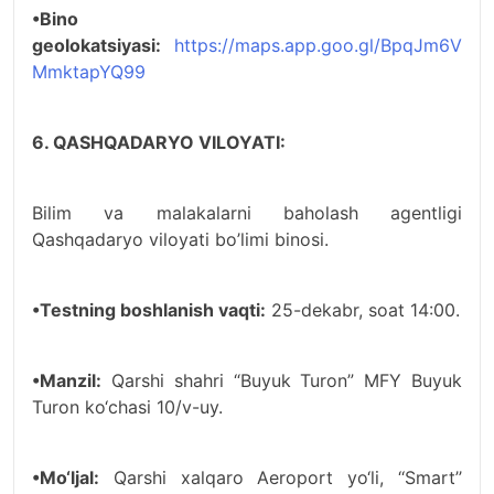
•Bino
geolokatsiyasi:
https://maps.app.goo.gl/BpqJm6V
MmktapYQ99
6. QASHQADARYO VILOYATI:
Bilim va malakalarni baholash agentligi
Qashqadaryo viloyati bo’limi binosi.
•Testning boshlanish vaqti:
25-dekabr, soat 14:00.
•Manzil:
Qarshi shahri “Buyuk Turon” MFY Buyuk
Turon ko‘chasi 10/v-uy.
•Mo‘ljal:
Qarshi xalqaro Aeroport yo‘li, ‘‘Smart’’