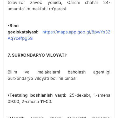
televizor zavod yonida, Qarshi shahar 24-
umumta’lim maktabi ro‘parasi
•Bino
geolokatsiyasi:
https://maps.app.goo.gl/8pwYs32
AqYcefpg59
7. SURXONDARYO VILOYATI:
Bilim va malakalarni baholash agentligi
Surxondaryo viloyati bo’limi binosi.
•Testning boshlanish vaqti:
25-dekabr, 1-smena
09:00, 2-smena 11-00.