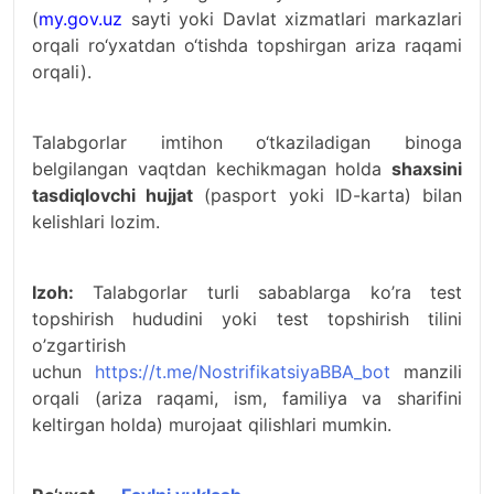
(
my.gov.uz
sayti yoki Davlat xizmatlari markazlari
orqali ro‘yxatdan o‘tishda topshirgan ariza raqami
orqali).
Talabgorlar imtihon o‘tkaziladigan binoga
belgilangan vaqtdan kechikmagan holda
shaxsini
tasdiqlovchi hujjat
(pasport yoki ID-karta) bilan
kelishlari lozim.
Izoh:
Talabgorlar turli sabablarga ko’ra test
topshirish hududini yoki test topshirish tilini
o’zgartirish
uchun
https://t.me/NostrifikatsiyaBBA_bot
manzili
orqali (ariza raqami, ism, familiya va sharifini
keltirgan holda) murojaat qilishlari mumkin.