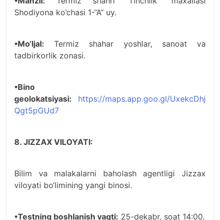
•Manzil:
Termiz shahri ‘‘Tinchlik’’ maxallasi
Shodiyona ko’chasi 1-‘‘A’’ uy.
•Mo‘ljal:
Termiz shahar yoshlar, sanoat va
tadbirkorlik zonasi.
•Bino
geolokatsiyasi:
https://maps.app.goo.gl/UxekcDhj
Qgt5pGUd7
8. JIZZAX VILOYATI:
Bilim va malakalarni baholash agentligi Jizzax
viloyati bo‘limining yangi binosi.
•Testning boshlanish vaqti:
25-dekabr, soat 14:00.