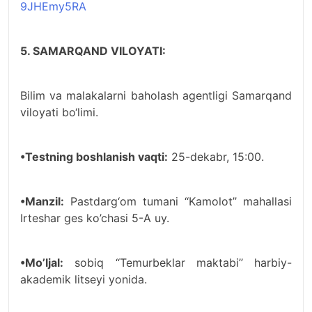
9JHEmy5RA
5. SAMARQAND VILOYATI:
Bilim va malakalarni baholash agentligi Samarqand
viloyati bo‘limi.
•Testning boshlanish vaqti:
25-dekabr, 15:00.
•Manzil:
Pastdarg‘om tumani ‘‘Kamolot’’ mahallasi
Irteshar ges ko’chasi 5-A uy.
•Mo’ljal:
sobiq ‘‘Temurbeklar maktabi’’ harbiy-
akademik litseyi yonida.