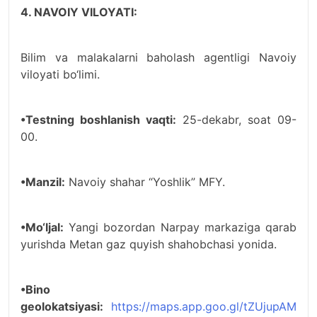
4. NAVOIY VILOYATI:
Bilim va malakalarni baholash agentligi Navoiy
viloyati bo‘limi.
•Testning boshlanish vaqti:
25-dekabr, soat 09-
00.
•Manzil:
Navoiy shahar “Yoshlik” MFY.
•Mo‘ljal:
Yangi bozordan Narpay markaziga qarab
yurishda Metan gaz quyish shahobchasi yonida.
•Bino
geolokatsiyasi:
https://maps.app.goo.gl/tZUjupAM