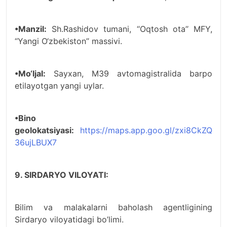
•Manzil:
Sh.Rashidov tumani, ‘‘Oqtosh ota’’ MFY,
‘‘Yangi O‘zbekiston’’ massivi.
•Mo‘ljal:
Sayxan, M39 avtomagistralida barpo
etilayotgan yangi uylar.
•Bino
geolokatsiyasi:
https://maps.app.goo.gl/zxi8CkZQ
36ujLBUX7
9. SIRDARYO VILOYATI:
Bilim va malakalarni baholash agentligining
Sirdaryo viloyatidagi bo’limi.