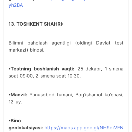
yh2BA
13. TOSHKENT SHAHRI:
Bilimni baholash agentligi (oldingi Davlat test
markazi) binosi.
•Testning boshlanish vaqti:
25-dekabr, 1-smena
soat 09:00, 2-smena soat 10:30.
•Manzil:
Yunusobod tumani, Bog‘ishamol ko‘chasi,
12-uy.
•Bino
geolokatsiyasi:
https://maps.app.goo.gl/NH9oiVFN