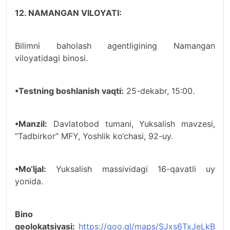
12. NAMANGAN VILOYATI:
Bilimni baholash agentligining Namangan
viloyatidagi binosi.
•Testning boshlanish vaqti:
25-dekabr, 15:00.
•Manzil:
Davlatobod tumani, Yuksalish mavzesi,
‘‘Tadbirkor’’ MFY, Yoshlik ko‘chasi, 92-uy.
•Mo‘ljal:
Yuksalish massividagi 16-qavatli uy
yonida.
Bino
geolokatsiyasi:
https://goo.gl/maps/SJxs6TxJeLkB