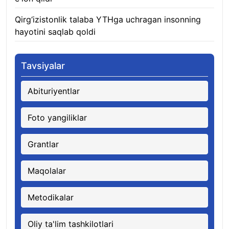
Qirg‘izistonlik talaba YTHga uchragan insonning
hayotini saqlab qoldi
06.08.2026
Tavsiyalar
Abituriyentlar
Foto yangiliklar
Grantlar
Maqolalar
Metodikalar
Oliy ta'lim tashkilotlari