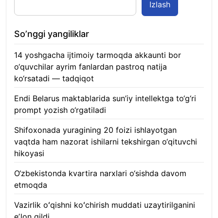
Izlash
So’nggi yangiliklar
14 yoshgacha ijtimoiy tarmoqda akkaunti bor
o‘quvchilar ayrim fanlardan pastroq natija
ko‘rsatadi — tadqiqot
06.08.2026
Endi Belarus maktablarida sun’iy intellektga to‘g‘ri
prompt yozish o‘rgatiladi
06.08.2026
Shifoxonada yuragining 20 foizi ishlayotgan
vaqtda ham nazorat ishilarni tekshirgan o‘qituvchi
hikoyasi
06.08.2026
O‘zbekistonda kvartira narxlari o‘sishda davom
etmoqda
06.08.2026
Vazirlik oʻqishni koʻchirish muddati uzaytirilganini
eʼlon qildi
06.08.2026