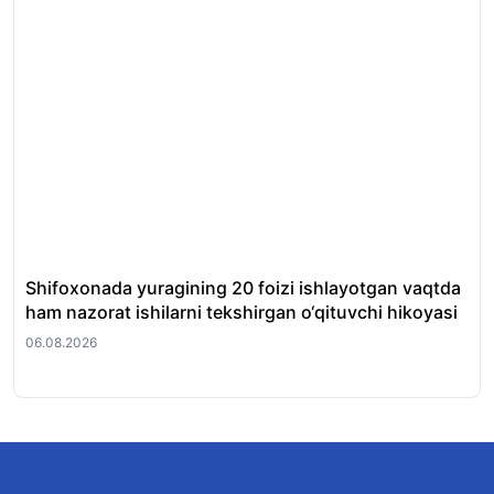
Shifoxonada yuragining 20 foizi ishlayotgan vaqtda
O‘
ham nazorat ishilarni tekshirgan o‘qituvchi hikoyasi
et
06.08.2026
06.