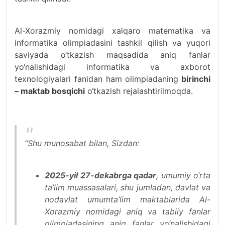
Al-Xorazmiy nomidagi xalqaro matematika va
informatika olimpiadasini tashkil qilish va yuqori
saviyada o‘tkazish maqsadida aniq fanlar
yo‘nalishidagi informatika va axborot
texnologiyalari fanidan ham olimpiadaning
birinchi
– maktab bosqichi
o‘tkazish rejalashtirilmoqda.
‘‘Shu munosabat bilan, Sizdan:
2025-yil 27-dekabrga qadar
, umumiy o‘rta
ta’lim muassasalari, shu jumladan, davlat va
nodavlat umumta’lim maktablarida Al-
Xorazmiy nomidagi aniq va tabiiy fanlar
olimpiadasining aniq fanlar yo‘nalishidagi