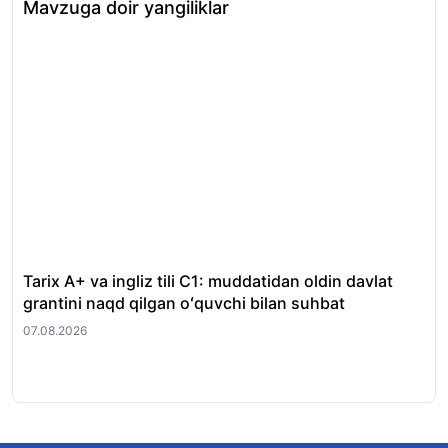
Mavzuga doir yangiliklar
Tarix A+ va ingliz tili C1: muddatidan oldin davlat
Xor
grantini naqd qilgan oʻquvchi bilan suhbat
nat
07.08.2026
07.