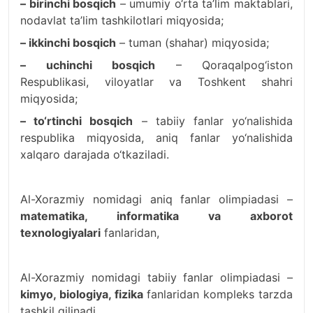
– birinchi bosqich
– umumiy o‘rta ta’lim maktablari,
nodavlat ta’lim tashkilotlari miqyosida;
– ikkinchi bosqich
– tuman (shahar) miqyosida;
– uchinchi bosqich
– Qoraqalpog‘iston
Respublikasi, viloyatlar va Toshkent shahri
miqyosida;
– to‘rtinchi bosqich
– tabiiy fanlar yo‘nalishida
respublika miqyosida, aniq fanlar yo‘nalishida
xalqaro darajada o‘tkaziladi.
Al-Xorazmiy nomidagi aniq fanlar olimpiadasi –
matematika, informatika va axborot
texnologiyalari
fanlaridan,
Al-Xorazmiy nomidagi tabiiy fanlar olimpiadasi –
kimyo, biologiya, fizika
fanlaridan kompleks tarzda
tashkil qilinadi.