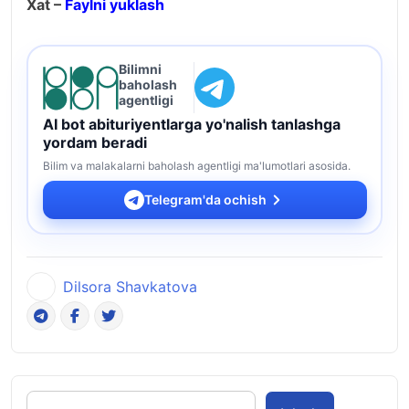
Xat –
Faylni yuklash
Bilimni
baholash
agentligi
AI bot abituriyentlarga yo'nalish tanlashga
yordam beradi
Bilim va malakalarni baholash agentligi ma'lumotlari asosida.
Telegram'da ochish
Dilsora Shavkatova