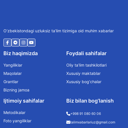
O‘zbekistondagi uzluksiz ta’lim tizimiga oid muhim xabarlar
Biz haqimizda
Foydali sahifalar
Yangiliklar
Oliy ta’lim tashkilotlari
Maqolalar
Xususiy maktablar
Grantlar
Xususiy bog‘chalar
Bizning jamoa
Ijtimoiy sahifalar
Biz bilan bog’lanish
Metodikalar
+998 91 080 60 06
Foto yangiliklar
talimxabarlariuz@gmail.com