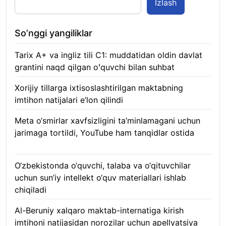
Izlash
So’nggi yangiliklar
Tarix A+ va ingliz tili C1: muddatidan oldin davlat
grantini naqd qilgan oʻquvchi bilan suhbat
07.08.2026
Xorijiy tillarga ixtisoslashtirilgan maktabning
imtihon natijalari e’lon qilindi
07.08.2026
Meta o‘smirlar xavfsizligini ta’minlamagani uchun
jarimaga tortildi, YouTube ham tanqidlar ostida
07.08.2026
O‘zbekistonda o‘quvchi, talaba va o‘qituvchilar
uchun sun’iy intellekt o‘quv materiallari ishlab
chiqiladi
07.08.2026
Al-Beruniy xalqaro maktab-internatiga kirish
imtihoni natijasidan norozilar uchun apellyatsiya