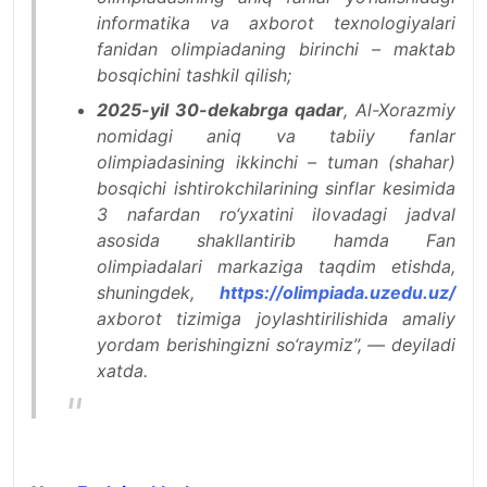
informatika va axborot texnologiyalari
fanidan olimpiadaning birinchi – maktab
bosqichini tashkil qilish;
2025-yil 30-dekabrga qadar
, Al-Xorazmiy
nomidagi aniq va tabiiy fanlar
olimpiadasining ikkinchi – tuman (shahar)
bosqichi ishtirokchilarining sinflar kesimida
3 nafardan ro‘yxatini ilovadagi jadval
asosida shakllantirib hamda Fan
olimpiadalari markaziga taqdim etishda,
shuningdek,
https://olimpiada.uzedu.uz/
axborot tizimiga joylashtirilishida amaliy
yordam berishingizni so‘raymiz’’, — deyiladi
xatda.