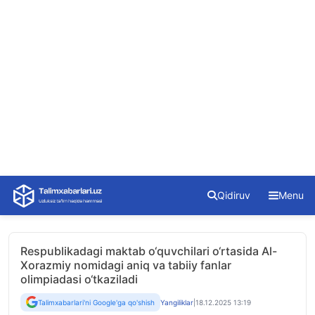
Skip
Qidiruv
Menu
to
content
Respublikadagi maktab o‘quvchilari o‘rtasida Al-
Xorazmiy nomidagi aniq va tabiiy fanlar
olimpiadasi o‘tkaziladi
Talimxabarlari'ni Google'ga qo'shish
Yangiliklar
|
18.12.2025 13:19