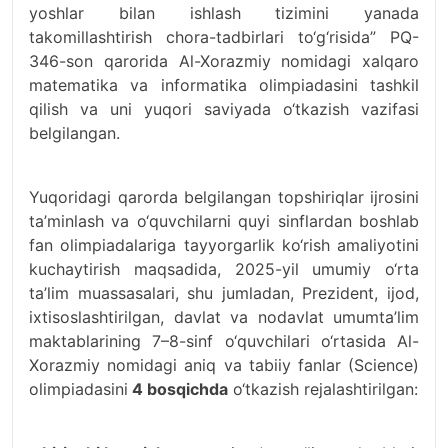
yoshlar bilan ishlash tizimini yanada
takomillashtirish chora-tadbirlari to‘g‘risida” PQ-
346-son qarorida Al-Xorazmiy nomidagi xalqaro
matematika va informatika olimpiadasini tashkil
qilish va uni yuqori saviyada o‘tkazish vazifasi
belgilangan.
Yuqoridagi qarorda belgilangan topshiriqlar ijrosini
ta’minlash va o‘quvchilarni quyi sinflardan boshlab
fan olimpiadalariga tayyorgarlik ko‘rish amaliyotini
kuchaytirish maqsadida, 2025-yil umumiy o‘rta
ta’lim muassasalari, shu jumladan, Prezident, ijod,
ixtisoslashtirilgan, davlat va nodavlat umumta’lim
maktablarining 7–8-sinf o‘quvchilari o‘rtasida Al-
Xorazmiy nomidagi aniq va tabiiy fanlar (Science)
olimpiadasini
4 bosqichda
o‘tkazish rejalashtirilgan: