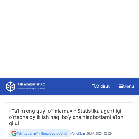
Skip
Qidiruv
Menu
to
content
«Ta’lim eng quyi o‘rinlarda» – Statistika agentligi
o‘rtacha oylik ish haqi bo‘yicha hisobotlarni e’lon
qildi
Talimxabarlari'ni Google'ga qo'shish
Yangiliklar
|
26.07.2024 12:29