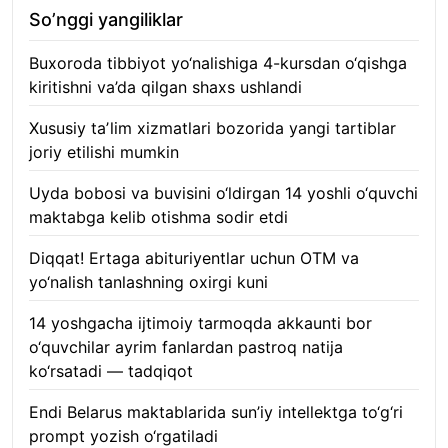
So’nggi yangiliklar
Buxoroda tibbiyot yo‘nalishiga 4-kursdan o‘qishga
kiritishni va’da qilgan shaxs ushlandi
07.08.2026
Xususiy taʼlim xizmatlari bozorida yangi tartiblar
joriy etilishi mumkin
07.08.2026
Uyda bobosi va buvisini o‘ldirgan 14 yoshli o‘quvchi
maktabga kelib otishma sodir etdi
07.08.2026
Diqqat! Ertaga abituriyentlar uchun OTM va
yo‘nalish tanlashning oxirgi kuni
07.08.2026
14 yoshgacha ijtimoiy tarmoqda akkaunti bor
o‘quvchilar ayrim fanlardan pastroq natija
ko‘rsatadi — tadqiqot
06.08.2026
Endi Belarus maktablarida sun’iy intellektga to‘g‘ri
prompt yozish o‘rgatiladi
06.08.2026