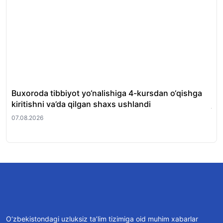
Buxoroda tibbiyot yo‘nalishiga 4-kursdan o‘qishga
Xus
kiritishni va’da qilgan shaxs ushlandi
jor
07.08.2026
07.
O‘zbekistondagi uzluksiz ta’lim tizimiga oid muhim xabarlar