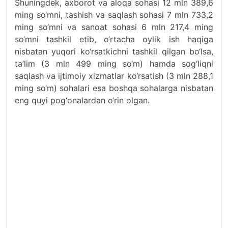
Shuningdek, axborot va aloqa sohasi 12 mln 389,6
ming so‘mni, tashish va saqlash sohasi 7 mln 733,2
ming so‘mni va sanoat sohasi 6 mln 217,4 ming
so‘mni tashkil etib, o‘rtacha oylik ish haqiga
nisbatan yuqori ko‘rsatkichni tashkil qilgan bo‘lsa,
ta’lim (3 mln 499 ming so‘m) hamda sog‘liqni
saqlash va ijtimoiy xizmatlar ko‘rsatish (3 mln 288,1
ming so‘m) sohalari esa boshqa sohalarga nisbatan
eng quyi pog‘onalardan o‘rin olgan.