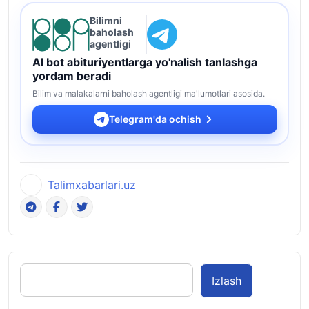
Bilimni
baholash
agentligi
AI bot abituriyentlarga yo'nalish tanlashga
yordam beradi
Bilim va malakalarni baholash agentligi ma'lumotlari asosida.
Telegram'da ochish
Talimxabarlari.uz
Izlash