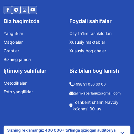
Biz haqimizda
Foydali sahifalar
Yangiliklar
Oliy ta’lim tashkilotlari
Maqolalar
Xususiy maktablar
Grantlar
Xususiy bog‘chalar
Bizning jamoa
Ijtimoiy sahifalar
Biz bilan bog’lanish
Metodikalar
+998 91 080 60 06
Foto yangiliklar
talimxabarlariuz@gmail.com
Toshkent shahri Navoiy
ko‘chasi 30-uy
Sizning reklamangiz 400 000+ ta'limga qiziqqan auditoriya