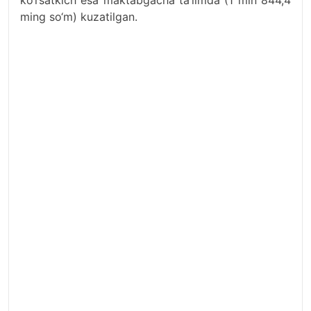
ko‘rsatkich esa maktabgacha ta’limda (1 mln 844,4
ming so‘m) kuzatilgan.