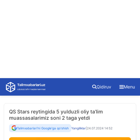
Skip
Qidiruv
Menu
to
content
QS Stars reytingida 5 yulduzli oliy ta’lim
muassasalarimiz soni 2 taga yetdi
Talimxabarlari'ni Google'ga qo'shish
Yangiliklar
|
24.07.2024 14:52