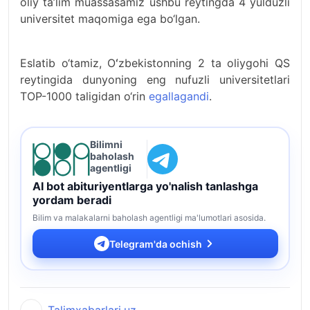
oliy ta’lim muassasamiz ushbu reytingda 4 yulduzli
universitet maqomiga ega bo‘lgan.
Eslatib o‘tamiz, Oʻzbekistonning 2 ta oliygohi QS
reytingida dunyoning eng nufuzli universitetlari
TOP-1000 taligidan o‘rin
egallagandi
.
Bilimni
baholash
agentligi
AI bot abituriyentlarga yo'nalish tanlashga
yordam beradi
Bilim va malakalarni baholash agentligi ma'lumotlari asosida.
Telegram'da ochish
Talimxabarlari.uz