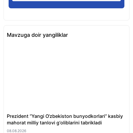
Mavzuga doir yangiliklar
Prezident “Yangi O‘zbekiston bunyodkorlari” kasbiy
Tos
mahorat milliy tanlovi g‘oliblarini tabrikladi
fir
08.08.2026
08.