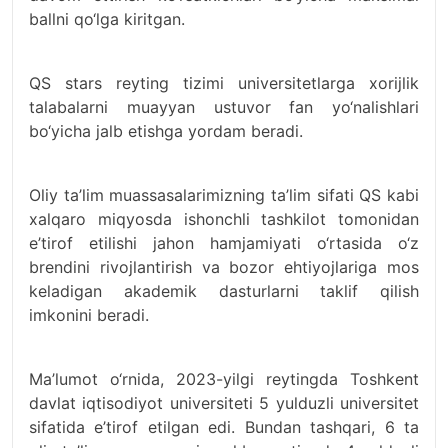
ballni qo‘lga kiritgan.
QS stars reyting tizimi universitetlarga xorijlik
talabalarni muayyan ustuvor fan yo‘nalishlari
bo‘yicha jalb etishga yordam beradi.
Oliy ta’lim muassasalarimizning ta’lim sifati QS kabi
xalqaro miqyosda ishonchli tashkilot tomonidan
e’tirof etilishi jahon hamjamiyati o‘rtasida o‘z
brendini rivojlantirish va bozor ehtiyojlariga mos
keladigan akademik dasturlarni taklif qilish
imkonini beradi.
Ma’lumot o‘rnida, 2023-yilgi reytingda Toshkent
davlat iqtisodiyot universiteti 5 yulduzli universitet
sifatida e’tirof etilgan edi. Bundan tashqari, 6 ta