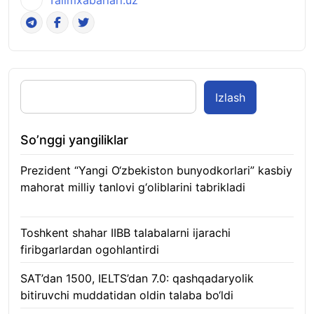
Izlash
So’nggi yangiliklar
Prezident “Yangi O‘zbekiston bunyodkorlari” kasbiy
mahorat milliy tanlovi g‘oliblarini tabrikladi
08.08.2026
Toshkent shahar IIBB talabalarni ijarachi
firibgarlardan ogohlantirdi
08.08.2026
SAT’dan 1500, IELTS’dan 7.0: qashqadaryolik
bitiruvchi muddatidan oldin talaba bo‘ldi
08.08.2026