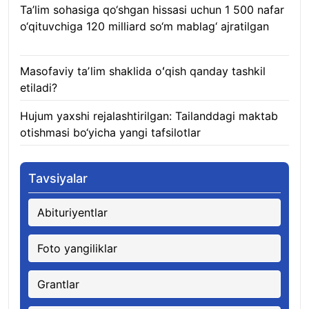
Ta’lim sohasiga qo‘shgan hissasi uchun 1 500 nafar
o‘qituvchiga 120 milliard so‘m mablag‘ ajratilgan
08.08.2026
Masofaviy taʼlim shaklida oʻqish qanday tashkil
etiladi?
08.08.2026
Hujum yaxshi rejalashtirilgan: Tailanddagi maktab
otishmasi bo‘yicha yangi tafsilotlar
08.08.2026
Tavsiyalar
Abituriyentlar
Foto yangiliklar
Grantlar