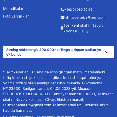
Metodikalar
+998 91 080 60 06
Foto yangiliklar
talimxabarlariuz@gmail.com
Toshkent shahri Navoiy
ko‘chasi 30-uy
Sizning reklamangiz 400 000+ ta'limga qiziqqan auditoriya
e'tiborida!
"Talimxabarlari.uz" saytida e'lon qilingan matnli materiallarni
to'liq ko'chirish yoki qisman iqtibos keltirish faqat tahririyat
yozma roziligi bilan amalga oshirilishi mumkin. Guvohnoma:
№123630. Berilgan sanasi: 04.09.2023-yil. Muassis:
"EDUBOOST MEDIA" MCHJ. Tahririyat manzili: 100011, Toshkent
shahri, Navoiy ko'chasi, 30-uy. Elektron manzil:
talimxabarlariuz@gmail.com Talimxabarlari.uz - uzluksiz ta'lim
haqida hammasi.
Sayt haqida
Aloqa uchun
Maxfiylik siyosati