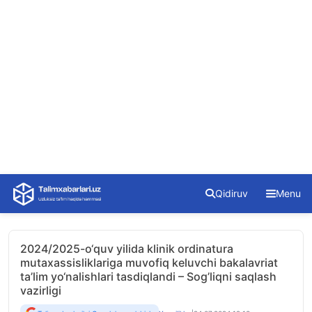
Skip
Qidiruv
Menu
to
content
2024/2025-o‘quv yilida klinik ordinatura
mutaxassisliklariga muvofiq keluvchi bakalavriat
ta’lim yo‘nalishlari tasdiqlandi – Sog’liqni saqlash
vazirligi