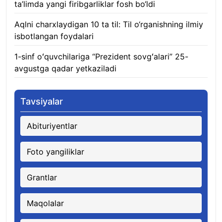
ta’limda yangi firibgarliklar fosh bo‘ldi
06.08.2026
Aqlni charxlaydigan 10 ta til: Til o‘rganishning ilmiy
isbotlangan foydalari
05.08.2026
1-sinf oʻquvchilariga “Prezident sovgʻalari” 25-
avgustga qadar yetkaziladi
05.08.2026
Tavsiyalar
Abituriyentlar
Foto yangiliklar
Grantlar
Maqolalar