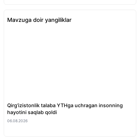
Mavzuga doir yangiliklar
Qirg‘izistonlik talaba YTHga uchragan insonning
No
hayotini saqlab qoldi
so‘
06.08.2026
06.