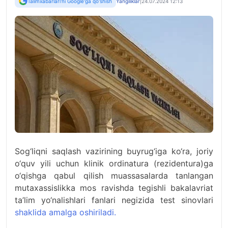
Talimxabarlari'ni Google'ga qo'shish
Yangiliklar
|
24.07.2024 12:13
Sog‘liqni saqlash vazirining buyrug‘iga ko‘ra, joriy
o‘quv yili uchun klinik ordinatura (rezidentura)ga
o‘qishga qabul qilish muassasalarda tanlangan
mutaxassislikka mos ravishda tegishli bakalavriat
ta’lim yo‘nalishlari fanlari negizida test sinovlari
shaklida amalga oshiriladi.