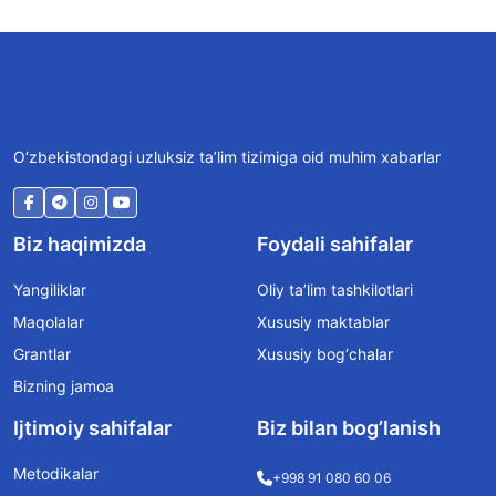
O‘zbekistondagi uzluksiz ta’lim tizimiga oid muhim xabarlar
Biz haqimizda
Foydali sahifalar
Yangiliklar
Oliy ta’lim tashkilotlari
Maqolalar
Xususiy maktablar
Grantlar
Xususiy bog‘chalar
Bizning jamoa
Ijtimoiy sahifalar
Biz bilan bog’lanish
Metodikalar
+998 91 080 60 06