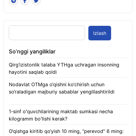
Izlash
So’nggi yangiliklar
Qirg‘izistonlik talaba YTHga uchragan insonning
hayotini saqlab qoldi
06.08.2026
Nodavlat OTMga o‘qishni ko‘chirish uchun
so‘raladigan majburiy sabablar yengillashtirildi
06.08.2026
1-sinf oʻquvchilarining maktab sumkasi necha
kilogramm boʻlishi kerak?
06.08.2026
O‘qishga kiritib qo‘yish 10 ming, “perevod” 6 ming: