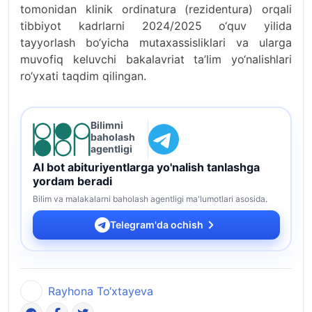
tomonidan klinik ordinatura (rezidentura) orqali
tibbiyot kadrlarni 2024/2025 o‘quv yilida
tayyorlash bo‘yicha mutaxassisliklari va ularga
muvofiq keluvchi bakalavriat ta’lim yo‘nalishlari
ro‘yxati taqdim qilingan.
Bilimni
baholash
agentligi
AI bot abituriyentlarga yo'nalish tanlashga
yordam beradi
Bilim va malakalarni baholash agentligi ma'lumotlari asosida.
Telegram'da ochish
Rayhona To‘xtayeva