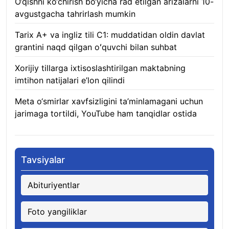
O‘qishni ko‘chirish bo‘yicha rad etilgan arizalarni 10-
avgustgacha tahrirlash mumkin
08.08.2026
Tarix A+ va ingliz tili C1: muddatidan oldin davlat
grantini naqd qilgan oʻquvchi bilan suhbat
07.08.2026
Xorijiy tillarga ixtisoslashtirilgan maktabning
imtihon natijalari e’lon qilindi
07.08.2026
Meta o‘smirlar xavfsizligini ta’minlamagani uchun
jarimaga tortildi, YouTube ham tanqidlar ostida
07.08.2026
Tavsiyalar
Abituriyentlar
Foto yangiliklar