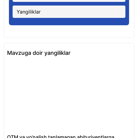
Yangiliklar
Mavzuga doir yangiliklar
OTM va yo‘nalish tanlamagan abituriyentlarga
“Re