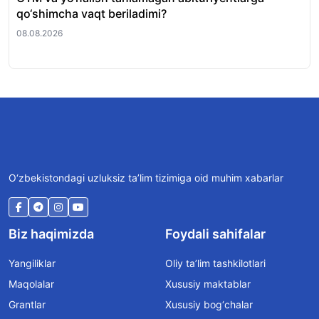
qo‘shimcha vaqt beriladimi?
to
08.08.2026
08.
O‘zbekistondagi uzluksiz ta’lim tizimiga oid muhim xabarlar
Biz haqimizda
Foydali sahifalar
Yangiliklar
Oliy ta’lim tashkilotlari
Maqolalar
Xususiy maktablar
Grantlar
Xususiy bog‘chalar