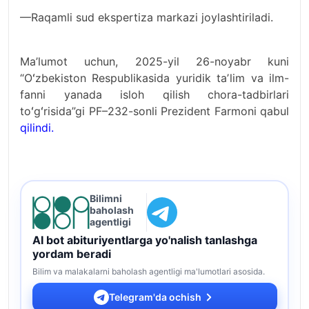
—Raqamli sud ekspertiza markazi joylashtiriladi.
Ma’lumot uchun, 2025-yil 26-noyabr kuni
“Oʻzbekiston Respublikasida yuridik taʼlim va ilm-
fanni yanada isloh qilish chora-tadbirlari
toʻgʻrisida”gi PF–232-sonli Prezident Farmoni qabul
qilindi.
Bilimni
baholash
agentligi
AI bot abituriyentlarga yo'nalish tanlashga
yordam beradi
Bilim va malakalarni baholash agentligi ma'lumotlari asosida.
Telegram'da ochish