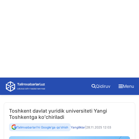
Skip
Qidiruv
Menu
to
content
Toshkent davlat yuridik universiteti Yangi
Toshkentga koʻchiriladi
Talimxabarlari'ni Google'ga qo'shish
Yangiliklar
|
28.11.2025 12:03