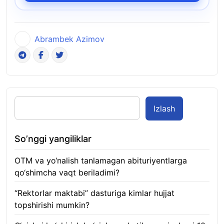
Abrambek Azimov
Izlash
So’nggi yangiliklar
OTM va yo‘nalish tanlamagan abituriyentlarga
qo‘shimcha vaqt beriladimi?
08.08.2026
“Rektorlar maktabi” dasturiga kimlar hujjat
topshirishi mumkin?
08.08.2026