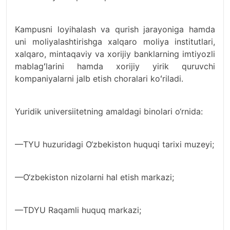
Kampusni loyihalash va qurish jarayoniga hamda
uni moliyalashtirishga xalqaro moliya institutlari,
xalqaro, mintaqaviy va xorijiy banklarning imtiyozli
mablagʻlarini hamda xorijiy yirik quruvchi
kompaniyalarni jalb etish choralari koʻriladi.
Yuridik universiitetning amaldagi binolari o‘rnida:
—TYU huzuridagi O‘zbekiston huquqi tarixi muzeyi;
—O‘zbekiston nizolarni hal etish markazi;
—TDYU Raqamli huquq markazi;