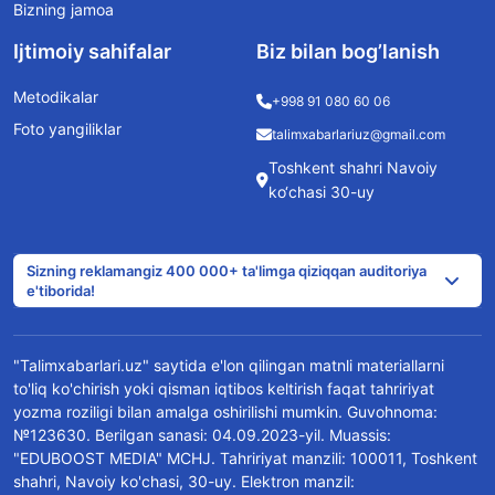
Bizning jamoa
Ijtimoiy sahifalar
Biz bilan bog’lanish
Metodikalar
+998 91 080 60 06
Foto yangiliklar
talimxabarlariuz@gmail.com
Toshkent shahri Navoiy
ko‘chasi 30-uy
Sizning reklamangiz 400 000+ ta'limga qiziqqan auditoriya
e'tiborida!
"Talimxabarlari.uz" saytida e'lon qilingan matnli materiallarni
to'liq ko'chirish yoki qisman iqtibos keltirish faqat tahririyat
yozma roziligi bilan amalga oshirilishi mumkin. Guvohnoma:
№123630. Berilgan sanasi: 04.09.2023-yil. Muassis:
"EDUBOOST MEDIA" MCHJ. Tahririyat manzili: 100011, Toshkent
shahri, Navoiy ko'chasi, 30-uy. Elektron manzil: