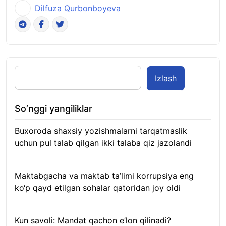
Dilfuza Qurbonboyeva
Izlash
So’nggi yangiliklar
Buxoroda shaxsiy yozishmalarni tarqatmaslik
uchun pul talab qilgan ikki talaba qiz jazolandi
09.08.2026
Maktabgacha va maktab ta’limi korrupsiya eng
ko‘p qayd etilgan sohalar qatoridan joy oldi
09.08.2026
Kun savoli: Mandat qachon e’lon qilinadi?
09.08.2026