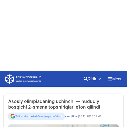
Skip
Qidiruv
Menu
to
content
Asosiy olimpiadaning uchinchi — hududiy
bosqichi 2-smena topshiriqlari e’lon qilindi
Talimxabarlari'ni Google'ga qo'shish
Yangiliklar
|
25.11.2025 17:42