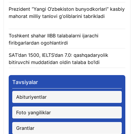
Prezident “Yangi O‘zbekiston bunyodkorlari” kasbiy
mahorat milliy tanlovi g‘oliblarini tabrikladi
08.08.2026
Toshkent shahar IIBB talabalarni ijarachi
firibgarlardan ogohlantirdi
08.08.2026
SAT’dan 1500, IELTS’dan 7.0: qashqadaryolik
bitiruvchi muddatidan oldin talaba bo‘ldi
08.08.2026
Tavsiyalar
Abituriyentlar
Foto yangiliklar
Grantlar