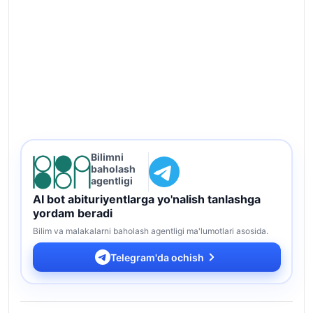
Bilimni
baholash
agentligi
AI bot abituriyentlarga yo'nalish tanlashga
yordam beradi
Bilim va malakalarni baholash agentligi ma'lumotlari asosida.
Telegram'da ochish