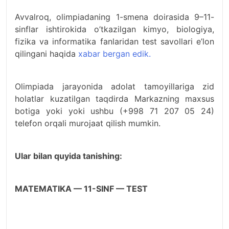
Avvalroq, olimpiadaning 1-smena doirasida 9–11-
sinflar ishtirokida o’tkazilgan kimyo, biologiya,
fizika va informatika fanlaridan test savollari e’lon
qilingani haqida
xabar bergan edik.
Olimpiada jarayonida adolat tamoyillariga zid
holatlar kuzatilgan taqdirda Markazning maxsus
botiga yoki yoki ushbu (+998 71 207 05 24)
telefon orqali murojaat qilish mumkin.
Ular bilan quyida tanishing:
MATEMATIKA — 11-SINF — TEST