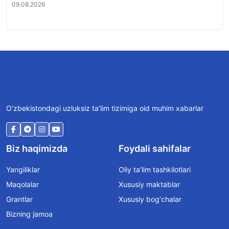
09.08.2026
09.
O‘zbekistondagi uzluksiz ta’lim tizimiga oid muhim xabarlar
Biz haqimizda
Foydali sahifalar
Yangiliklar
Oliy ta’lim tashkilotlari
Maqolalar
Xususiy maktablar
Grantlar
Xususiy bog‘chalar
Bizning jamoa