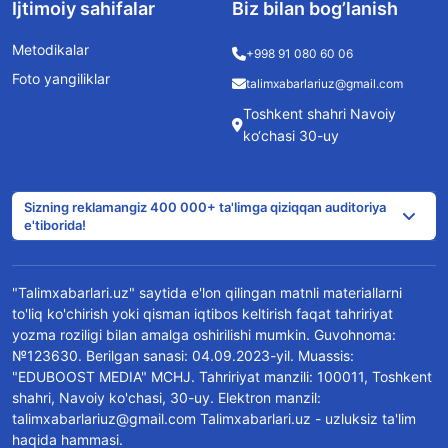
Ijtimoiy sahifalar
Biz bilan bog’lanish
Metodikalar
+998 91 080 60 06
Foto yangiliklar
talimxabarlariuz@gmail.com
Toshkent shahri Navoiy
ko‘chasi 30-uy
Sizning reklamangiz 400 000+ ta'limga qiziqqan auditoriya
e'tiborida!
"Talimxabarlari.uz" saytida e'lon qilingan matnli materiallarni
to'liq ko'chirish yoki qisman iqtibos keltirish faqat tahririyat
yozma roziligi bilan amalga oshirilishi mumkin. Guvohnoma:
№123630. Berilgan sanasi: 04.09.2023-yil. Muassis:
"EDUBOOST MEDIA" MCHJ. Tahririyat manzili: 100011, Toshkent
shahri, Navoiy ko'chasi, 30-uy. Elektron manzil:
talimxabarlariuz@gmail.com Talimxabarlari.uz - uzluksiz ta'lim
haqida hammasi.