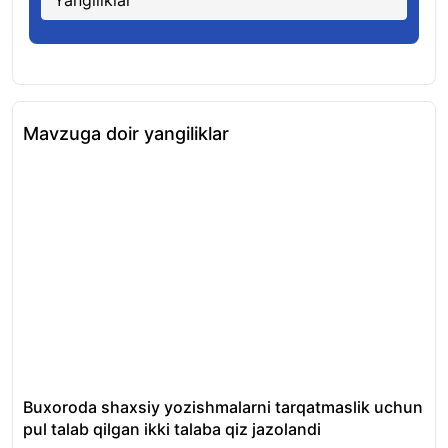
Mavzuga doir yangiliklar
Buxoroda shaxsiy yozishmalarni tarqatmaslik uchun
Ma
pul talab qilgan ikki talaba qiz jazolandi
qay