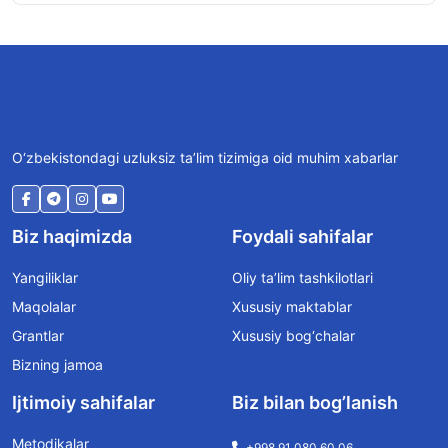
O‘zbekistondagi uzluksiz ta’lim tizimiga oid muhim xabarlar
Biz haqimizda
Foydali sahifalar
Yangiliklar
Oliy ta’lim tashkilotlari
Maqolalar
Xususiy maktablar
Grantlar
Xususiy bog‘chalar
Bizning jamoa
Ijtimoiy sahifalar
Biz bilan bog’lanish
Metodikalar
+998 91 080 60 06