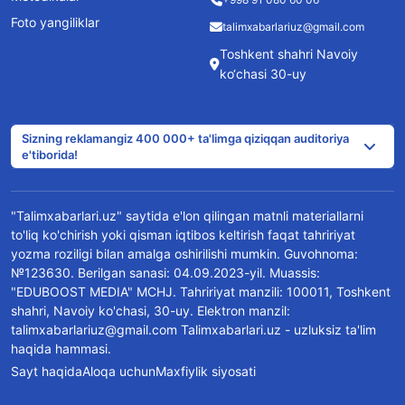
Foto yangiliklar
talimxabarlariuz@gmail.com
Toshkent shahri Navoiy
ko‘chasi 30-uy
Sizning reklamangiz 400 000+ ta'limga qiziqqan auditoriya
e'tiborida!
"Talimxabarlari.uz" saytida e'lon qilingan matnli materiallarni
to'liq ko'chirish yoki qisman iqtibos keltirish faqat tahririyat
yozma roziligi bilan amalga oshirilishi mumkin. Guvohnoma:
№123630. Berilgan sanasi: 04.09.2023-yil. Muassis:
"EDUBOOST MEDIA" MCHJ. Tahririyat manzili: 100011, Toshkent
shahri, Navoiy ko'chasi, 30-uy. Elektron manzil:
talimxabarlariuz@gmail.com Talimxabarlari.uz - uzluksiz ta'lim
haqida hammasi.
Sayt haqida
Aloqa uchun
Maxfiylik siyosati