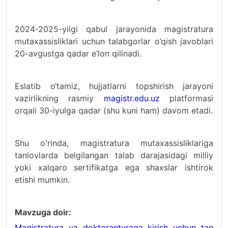
2024-2025-yilgi qabul jarayonida magistratura
mutaxassisliklari uchun talabgorlar o’qish javoblari
20-avgustga qadar e’lon qilinadi.
Eslatib o‘tamiz, hujjatlarni topshirish jarayoni
vazirlikning rasmiy
magistr.edu.uz
platformasi
orqali 30-iyulga qadar (shu kuni ham) davom etadi.
Shu oʻrinda, magistratura mutaxassisliklariga
tanlovlarda belgilangan talab darajasidagi milliy
yoki xalqaro sertifikatga ega shaxslar ishtirok
etishi mumkin.
Mavzuga doir:
Magistratura va doktoranturaga kirish uchun tan