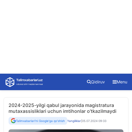
Skip
Qidiruv
Menu
to
content
2024-2025-yilgi qabul jarayonida magistratura
mutaxassisliklari uchun imtihonlar o’tkazilmaydi
Talimxabarlari'ni Google'ga qo'shish
Yangiliklar
|
05.07.2024 09:33