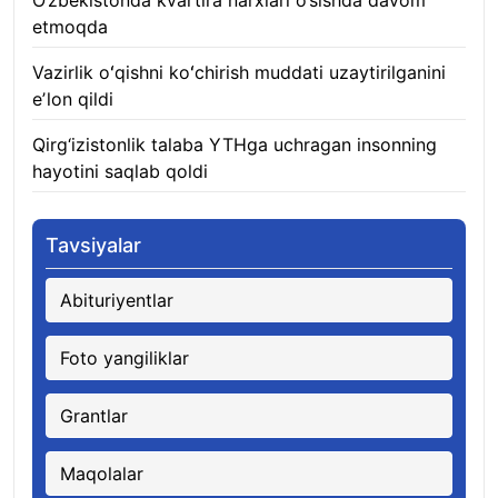
O‘zbekistonda kvartira narxlari o‘sishda davom
etmoqda
06.08.2026
Vazirlik oʻqishni koʻchirish muddati uzaytirilganini
eʼlon qildi
06.08.2026
Qirg‘izistonlik talaba YTHga uchragan insonning
hayotini saqlab qoldi
06.08.2026
Tavsiyalar
Abituriyentlar
Foto yangiliklar
Grantlar
Maqolalar