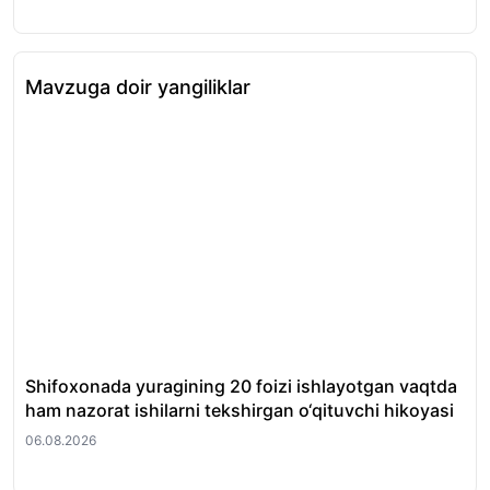
Mavzuga doir yangiliklar
Shifoxonada yuragining 20 foizi ishlayotgan vaqtda
O‘
ham nazorat ishilarni tekshirgan o‘qituvchi hikoyasi
et
06.08.2026
06.