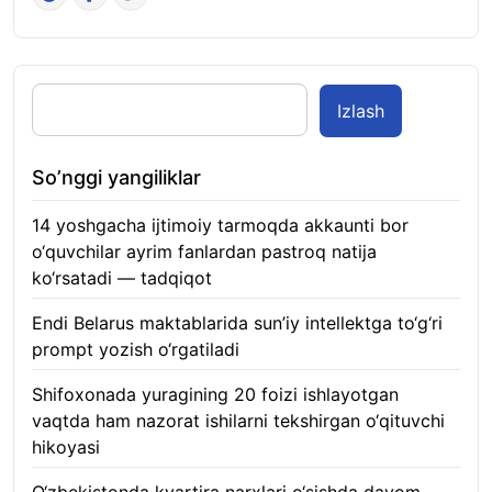
Izlash
So’nggi yangiliklar
14 yoshgacha ijtimoiy tarmoqda akkaunti bor
o‘quvchilar ayrim fanlardan pastroq natija
ko‘rsatadi — tadqiqot
06.08.2026
Endi Belarus maktablarida sun’iy intellektga to‘g‘ri
prompt yozish o‘rgatiladi
06.08.2026
Shifoxonada yuragining 20 foizi ishlayotgan
vaqtda ham nazorat ishilarni tekshirgan o‘qituvchi
hikoyasi
06.08.2026