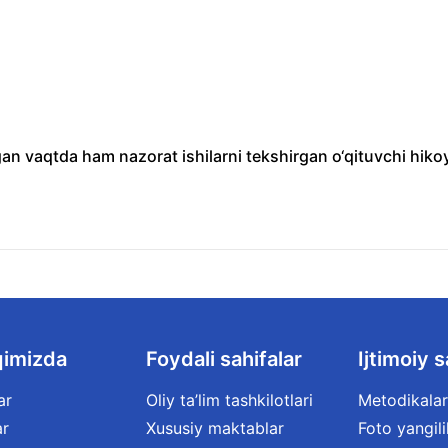
an vaqtda ham nazorat ishilarni tekshirgan o‘qituvchi hiko
qimizda
Foydali sahifalar
Ijtimoiy s
ar
Oliy ta’lim tashkilotlari
Metodikalar
ar
Xususiy maktablar
Foto yangili