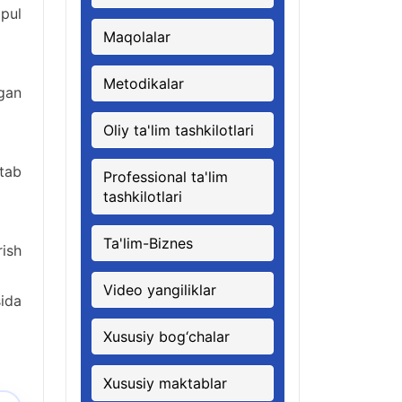
 pul
Maqolalar
Metodikalar
gan
Oliy ta'lim tashkilotlari
tab
Professional ta'lim
tashkilotlari
Ta'lim-Biznes
ish
Video yangiliklar
ida
Xususiy bog‘chalar
Xususiy maktablar