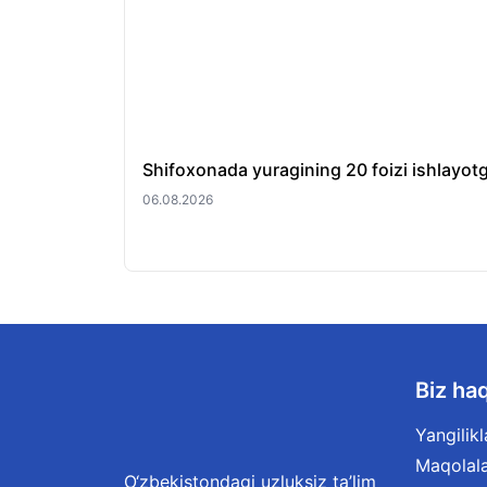
Shifoxonada yuragining 20 foizi ishlayotg
06.08.2026
Biz ha
Yangilikl
Maqolal
O‘zbekistondagi uzluksiz ta’lim