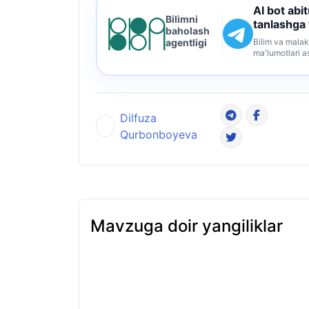
AI bot abi
Bilimni
tanlashga
baholash
Bilim va malak
agentligi
ma'lumotlari a
Dilfuza
Qurbonboyeva
Mavzuga doir yangiliklar