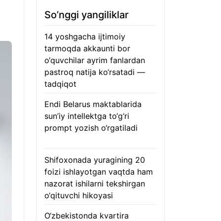
So’nggi yangiliklar
14 yoshgacha ijtimoiy
tarmoqda akkaunti bor
o‘quvchilar ayrim fanlardan
pastroq natija ko‘rsatadi —
tadqiqot
06.08.2026
Endi Belarus maktablarida
sun’iy intellektga to‘g‘ri
prompt yozish o‘rgatiladi
06.08.2026
Shifoxonada yuragining 20
foizi ishlayotgan vaqtda ham
nazorat ishilarni tekshirgan
o‘qituvchi hikoyasi
06.08.2026
O‘zbekistonda kvartira