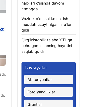
narxlari o‘sishda davom
etmoqda
06.08.2026
Vazirlik oʻqishni koʻchirish
muddati uzaytirilganini eʼlon
qildi
06.08.2026
Qirg‘izistonlik talaba YTHga
uchragan insonning hayotini
saqlab qoldi
06.08.2026
Tavsiyalar
di.
Abituriyentlar
Foto yangiliklar
di.
Grantlar