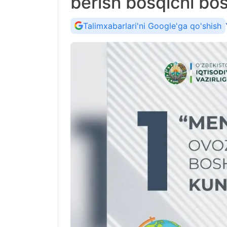
berish bosqichi bo
Talimxabarlari'ni Google'ga qo'shish