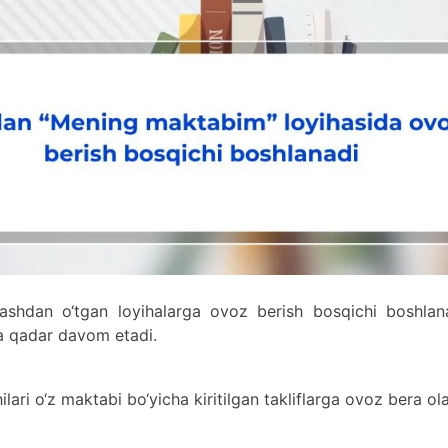
ashdan o‘tgan loyihalarga ovoz berish bosqichi boshlana
a qadar davom etadi.
ri o‘z maktabi bo‘yicha kiritilgan takliflarga ovoz bera ola