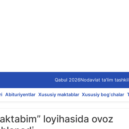
Qabul 2026
Nodavlat ta’lim tashkil
ri
Abituriyentlar
Xususiy maktablar
Xususiy bog‘chalar
ktabim” loyihasida ovoz