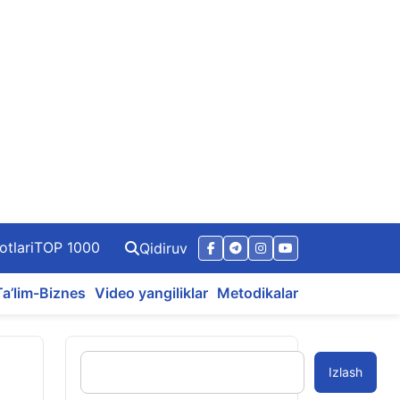
otlari
TOP 1000
Qidiruv
Ta’lim-Biznes
Video yangiliklar
Metodikalar
Izlash