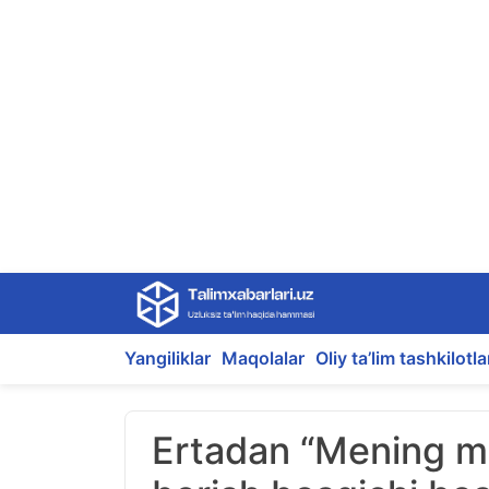
Skip
to
content
Yangiliklar
Maqolalar
Oliy ta’lim tashkilotla
Ertadan “Mening ma