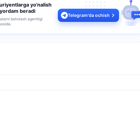
turiyentlarga yo'nalish
 yordam beradi
Telegram'da ochish
alarni baholash agentligi
sosida.