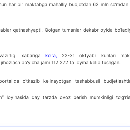
uchun har bir maktabga mahalliy budjetdan 62 mln so‘mdan
blar qatnashyapti. Qolgan tumanlar dekabr oyida bo‘ladi
vazirligi xabariga
ko‘ra
,
22-31 oktyabr kunlari mak
jihozlash bo‘yicha jami 112 272 ta loyiha kelib tushgan.
ortalida o‘tkazib kelinayotgan tashabbusli budjetlashtir
” loyihasida qay tarzda ovoz berish mumkinligi to‘g‘ris