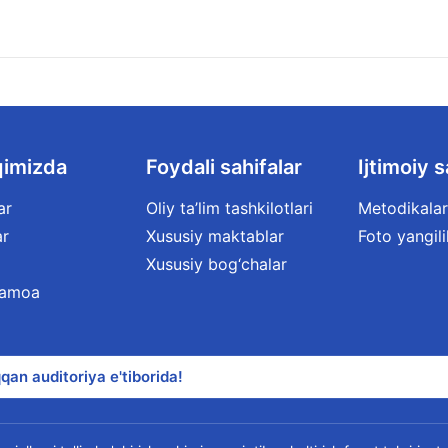
qimizda
Foydali sahifalar
Ijtimoiy s
ar
Oliy ta’lim tashkilotlari
Metodikalar
ar
Xususiy maktablar
Foto yangili
Xususiy bog‘chalar
jamoa
qan auditoriya e'tiborida!