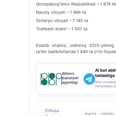
Qoraqalpogʻiston Respublikasi – 1 874 ta
Navoiy viloyati – 1 466 ta
Sirdaryo viloyati – 1 145 ta
Toshkent shahri – 1 047 ta
Eslatib o‘tamiz, oldinroq 2025-yilni
taʼlim tashkilotlarida 1 440 ta oʻrin foyd
AI bot abi
Bilimni
tanlashga
baholash
Bilim va malak
agentligi
ma'lumotlari a
Dilfuza
bog‘cha
statistika