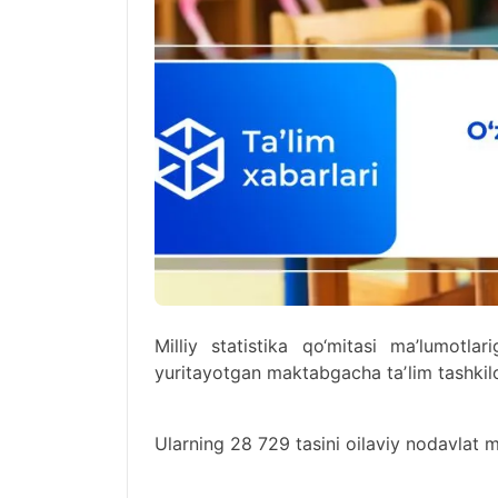
Milliy statistika qo‘mitasi ma’lumotla
yuritayotgan maktabgacha taʼlim tashkilo
Ularning 28 729 tasini oilaviy nodavlat ma