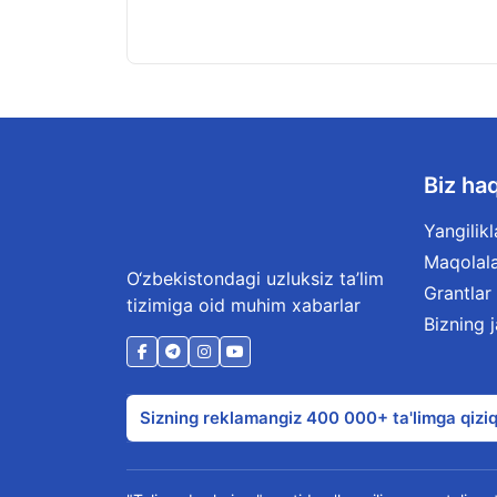
Biz ha
Yangilikl
Maqolal
O‘zbekistondagi uzluksiz ta’lim
Grantlar
tizimiga oid muhim xabarlar
Bizning 
Sizning reklamangiz 400 000+ ta'limga qiziq