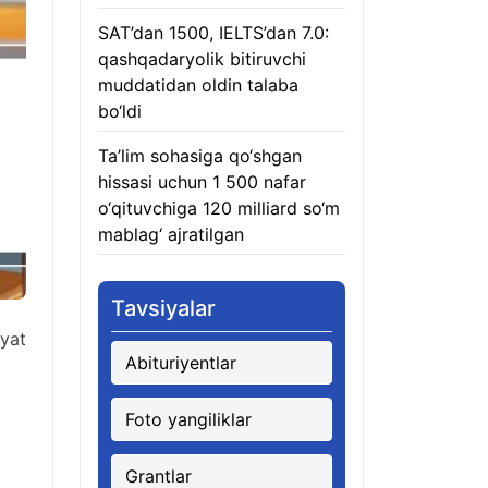
SAT’dan 1500, IELTS’dan 7.0:
qashqadaryolik bitiruvchi
muddatidan oldin talaba
bo‘ldi
08.08.2026
Ta’lim sohasiga qo‘shgan
hissasi uchun 1 500 nafar
o‘qituvchiga 120 milliard so‘m
mablag‘ ajratilgan
08.08.2026
Tavsiyalar
yat
Abituriyentlar
Foto yangiliklar
Grantlar