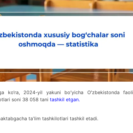
riga ko‘ra, 2024-yil yakuni boʻyicha Oʻzbekistonda faoli
tlari soni 38 058 tani
tashkil etgan.
ktabgacha taʼlim tashkilotlari tashkil etadi.