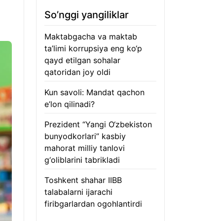
So’nggi yangiliklar
Maktabgacha va maktab
ta’limi korrupsiya eng ko‘p
qayd etilgan sohalar
qatoridan joy oldi
09.08.2026
Kun savoli: Mandat qachon
e’lon qilinadi?
09.08.2026
Prezident “Yangi O‘zbekiston
bunyodkorlari” kasbiy
mahorat milliy tanlovi
g‘oliblarini tabrikladi
08.08.2026
Toshkent shahar IIBB
talabalarni ijarachi
firibgarlardan ogohlantirdi
08.08.2026