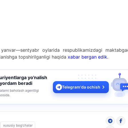
ng yanvar—sentyabr oylarida respublikamizdagi maktabga
alanishga topshirilganligi haqida
xabar bergan edik.
turiyentlarga yo'nalish
 yordam beradi
Telegram'da ochish
alarni baholash agentligi
sosida.
xususiy bog‘chalar