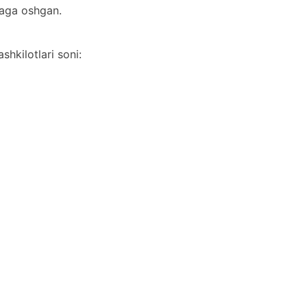
taga oshgan.
hkilotlari soni: