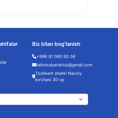
ahifalar
Biz bilan bog’lanish
+998 91 080 60 06
klar
talimxabarlariuz@gmail.com
Toshkent shahri Navoiy
ko‘chasi 30-uy