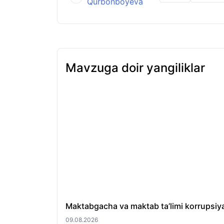
Qurbonboyeva
Mavzuga doir yangiliklar
Maktabgacha va maktab ta’limi korrupsiya 
09.08.2026