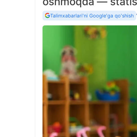
oshmoqda — statis
Talimxabarlari'ni Google'ga qo'shish