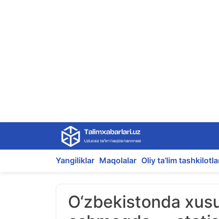
Skip
to
content
Yangiliklar
Maqolalar
Oliy ta’lim tashkilotla
O‘zbekistonda xusu