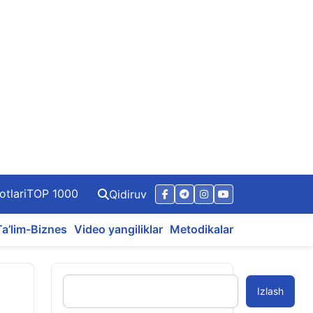
otlari
TOP 1000
Qidiruv
Ta’lim-Biznes
Video yangiliklar
Metodikalar
Izlash