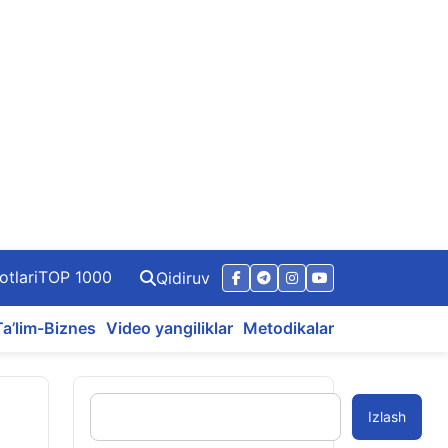
otlari
TOP 1000
Qidiruv
Ta’lim-Biznes
Video yangiliklar
Metodikalar
Izlash