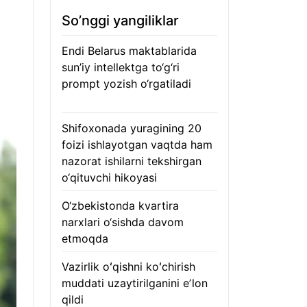
So’nggi yangiliklar
Endi Belarus maktablarida
sun’iy intellektga to‘g‘ri
prompt yozish o‘rgatiladi
06.08.2026
Shifoxonada yuragining 20
foizi ishlayotgan vaqtda ham
nazorat ishilarni tekshirgan
o‘qituvchi hikoyasi
06.08.2026
O‘zbekistonda kvartira
narxlari o‘sishda davom
etmoqda
06.08.2026
Vazirlik oʻqishni koʻchirish
muddati uzaytirilganini eʼlon
qildi
06.08.2026