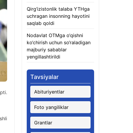
Qirg‘izistonlik talaba YTHga
uchragan insonning hayotini
saqlab qoldi
06.08.2026
Nodavlat OTMga o‘qishni
ko‘chirish uchun so‘raladigan
majburiy sabablar
yengillashtirildi
06.08.2026
Tavsiyalar
Abituriyentlar
pti.
Foto yangiliklar
shli
Grantlar