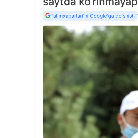
saytda ko’rinmayap
Talimxabarlari'ni Google'ga qo'shish