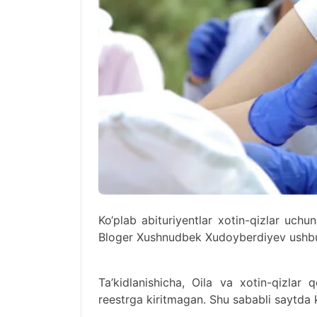
Ko‘plab abituriyentlar xotin-qizlar uch
Bloger Xushnudbek Xudoyberdiyev ushbu
Ta’kidlanishicha, Oila va xotin-qizlar 
reestrga kiritmagan. Shu sababli saytda 