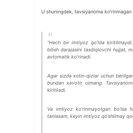
U shuningdek, tavsiyanoma ko‘rinmagan va
“Hech bir imtiyoz qo’lda kiritilmaydi
bilish darajasini tasdiqlovchi hujjat, 
avtomatik ko’rinadi.
Agar sizda xotin-qizlar uchun berilga
bundan xavotir olmang. Tavsiyanoma
kiritiladi.
Va imtiyoz ko’rinmayotgan bo’lsa h
tanlasam, keyin imtiyoz qo’shilmay qo