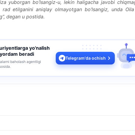
iza yuborgan bo’lsangiz-u, lekin haligacha javobi chiqma
na rad etilganini aniqlay olmayotgan bo’lsangiz, unda Oil
g”, degan u postida.
turiyentlarga yo'nalish
 yordam beradi
Telegram'da ochish
alarni baholash agentligi
sosida.