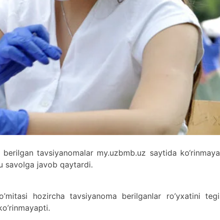
un berilgan tavsiyanomalar my.uzbmb.uz saytida ko‘rinmaya
 savolga javob qaytardi.
qo’mitasi hozircha tavsiyanoma berilganlar ro’yxatini tegi
ko’rinmayapti.