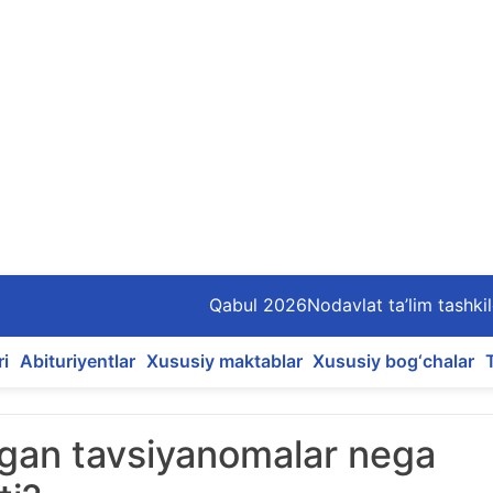
Qabul 2026
Nodavlat ta’lim tashkil
ri
Abituriyentlar
Xususiy maktablar
Xususiy bog‘chalar
ilgan tavsiyanomalar nega