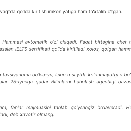
qtda qo’lda kiritish imkoniyatiga ham to‘xtalib o‘tgan.
. Hammasi avtomatik o’zi chiqadi. Faqat bittagina chet ti
masalan IELTS sertifikati qo’lda kiritiladi xolos, qolgan ham
n tavsiyanoma bo’lsa-yu, lekin u saytda ko’rinmayotgan bo’
lar 25-iyunga qadar Bilimlarni baholash agentligi bazas
am, fanlar majmuasini tanlab qo’ysangiz bo’laveradi. Ho
ladi, deb xavotir olmang.