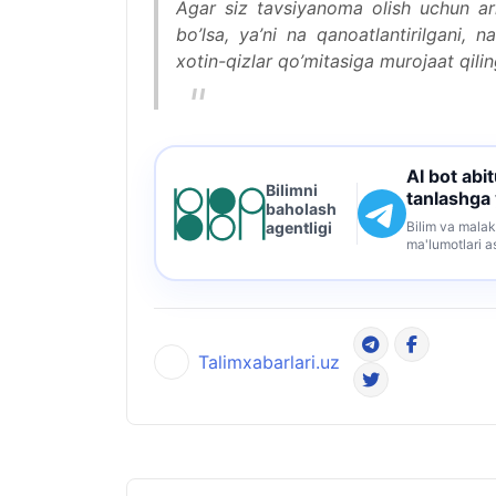
Agar siz tavsiyanoma olish uchun ar
bo’lsa, ya’ni na qanoatlantirilgani, 
xotin-qizlar qo’mitasiga murojaat qilin
AI bot abi
Bilimni
tanlashga
baholash
Bilim va malak
agentligi
ma'lumotlari a
Talimxabarlari.uz