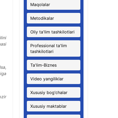
Maqolalar
Metodikalar
Oliy ta'lim tashkilotlari
lini
masi
Professional ta'lim
tashkilotlari
Ta'lim-Biznes
lsa,
iga
Video yangiliklar
Xususiy bog‘chalar
zir
Xususiy maktablar