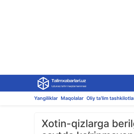
Skip
to
content
Yangiliklar
Maqolalar
Oliy ta’lim tashkilotla
Xotin-qizlarga ber