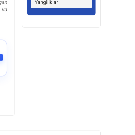
gan
Yangiliklar
a va