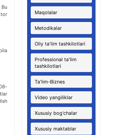
. Bu
Maqolalar
ktor
Metodikalar
Oliy ta'lim tashkilotlari
bila
Professional ta'lim
tashkilotlari
Ta'lim-Biznes
08-
lar
Video yangiliklar
lish
Xususiy bog‘chalar
Xususiy maktablar