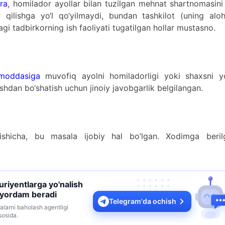
ra
, homilador ayollar bilan tuzilgan mehnat shartnomasini
 qilishga yo‘l qo‘yilmaydi, bundan tashkilot (uning aloh
agi tadbirkorning ish faoliyati tugatilgan hollar mustasno.
moddasiga
muvofiq ayolni homiladorligi yoki shaxsni y
 ishdan bo‘shatish uchun jinoiy javobgarlik belgilangan.
ishicha, bu masala ijobiy hal bo’lgan. Xodimga beril
turiyentlarga yo'nalish
 yordam beradi
Telegram'da ochish
alarni baholash agentligi
sosida.