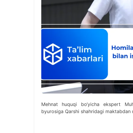
Mehnat huquqi bo‘yicha ekspert Muh
byurosiga Qarshi shahridagi maktabdan m