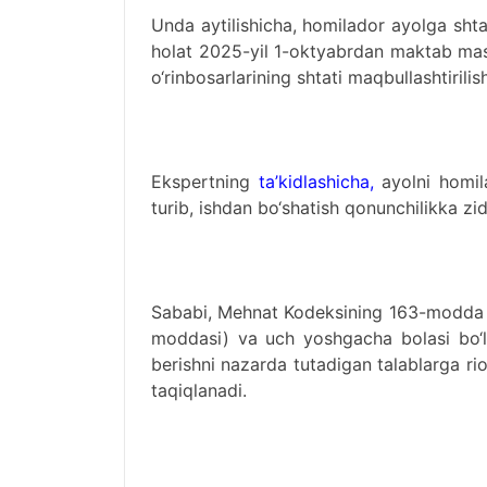
Unda aytilishicha, homilador ayolga shtat
holat 2025-yil 1-oktyabrdan maktab masla
o‘rinbosarlarining shtati maqbullashtirilis
Ekspertning
ta’kidlashicha,
ayolni homil
turib, ishdan bo‘shatish qonunchilikka zid
Sababi, Mehnat Kodeksining 163-modda
moddasi) va uch yoshgacha bolasi bo‘
berishni nazarda tutadigan talablarga ri
taqiqlanadi.