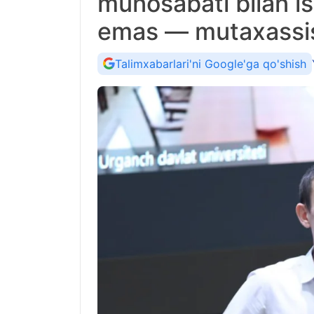
munosabati bilan i
emas — mutaxassi
Talimxabarlari'ni Google'ga qo'shish