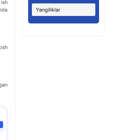
 ish
ida
Yangiliklar
osh
gan