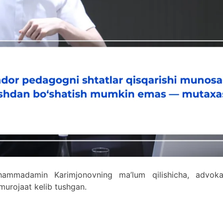
ammadamin Karimjonovning ma’lum qilishicha, advokat
urojaat kelib tushgan.