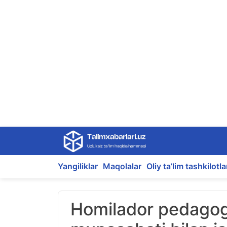
Skip
to
content
Yangiliklar
Maqolalar
Oliy ta’lim tashkilotla
Homilador pedagogn