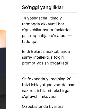
So’nggi yangiliklar
14 yoshgacha ijtimoiy
tarmoqda akkaunti bor
o‘quvchilar ayrim fanlardan
pastroq natija ko‘rsatadi —
tadqiqot
06.08.2026
Endi Belarus maktablarida
sun’iy intellektga to‘g‘ri
prompt yozish o‘rgatiladi
06.08.2026
Shifoxonada yuragining 20
foizi ishlayotgan vaqtda ham
nazorat ishilarni tekshirgan
o‘qituvchi hikoyasi
06.08.2026
O‘zbekistonda kvartira