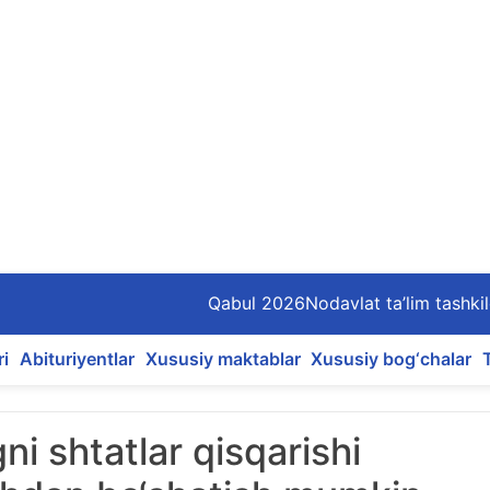
Qabul 2026
Nodavlat ta’lim tashkil
ri
Abituriyentlar
Xususiy maktablar
Xususiy bog‘chalar
i shtatlar qisqarishi