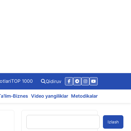
otlari
TOP 1000
Qidiruv
Ta’lim-Biznes
Video yangiliklar
Metodikalar
Izlash