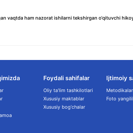
an vaqtda ham nazorat ishilarni tekshirgan o‘qituvchi hiko
qimizda
Foydali sahifalar
Ijtimoiy s
ar
Oliy ta’lim tashkilotlari
Metodikalar
ar
Xususiy maktablar
Foto yangili
Xususiy bog‘chalar
jamoa