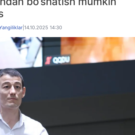
shdan bo‘shatish mumkin
s
Yangiliklar
|
14.10.2025 14:30