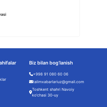
yasi
O‘zbekistonda kv
06.08.2026
ahifalar
Biz bilan bog’lanish
+998 91 080 60 06
klar
talimxabarlariuz@gmail.com
Toshkent shahri Navoiy
ko‘chasi 30-uy