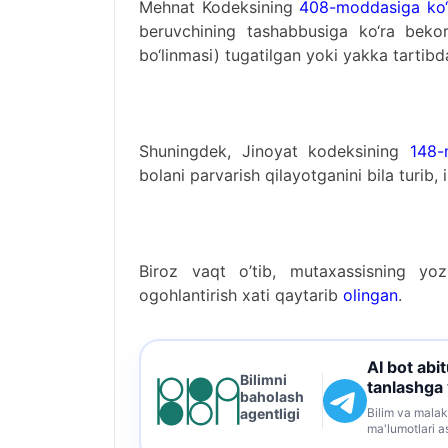
Mehnat Kodeksining
408-moddasiga ko‘
beruvchining tashabbusiga ko‘ra bekor
bo‘linmasi) tugatilgan yoki yakka tartibd
Shuningdek, Jinoyat kodeksining
148-
bolani parvarish qilayotganini bila turib,
Biroz vaqt o’tib, mutaxassisning yoz
ogohlantirish xati qaytarib
olingan
.
AI bot abi
Bilimni
tanlashga
baholash
Bilim va malak
agentligi
ma'lumotlari a