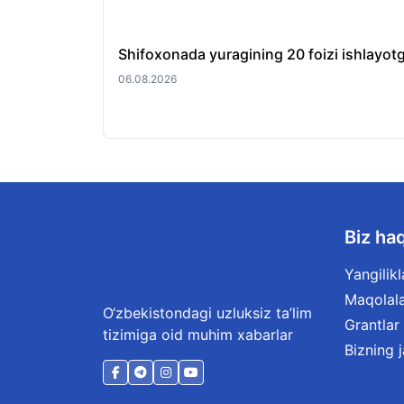
Shifoxonada yuragining 20 foizi ishlayotg
06.08.2026
Biz ha
Yangilikl
Maqolal
O‘zbekistondagi uzluksiz ta’lim
Grantlar
tizimiga oid muhim xabarlar
Bizning 