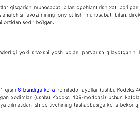
lar qisqarishi munosabati bilan ogohlantirish xati berilgan
hatchisi lavozimining joriy etilishi munosabati bilan, dire
hi ortidan sodir bo‘lgan.
adorligi yoki shaxsni yosh bolani parvarish qilayotganini 
.
 1-qism
6-bandiga ko‘ra
homilador ayollar (ushbu Kodeks 4
lgan xodimlar (ushbu Kodeks 409-moddasi) uchun kafolat
oya qilmasdan ish beruvchining tashabbusiga ko‘ra bekor qi