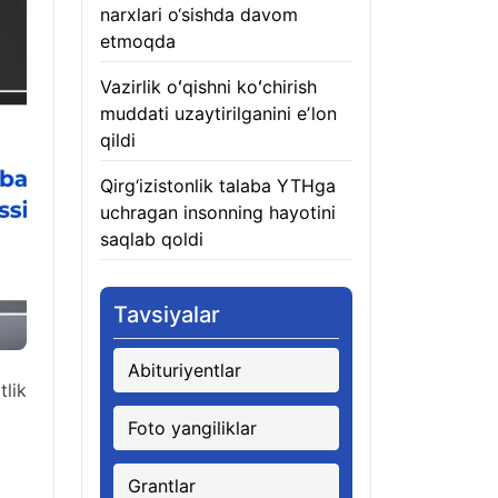
narxlari o‘sishda davom
etmoqda
06.08.2026
Vazirlik oʻqishni koʻchirish
muddati uzaytirilganini eʼlon
qildi
06.08.2026
Qirg‘izistonlik talaba YTHga
uchragan insonning hayotini
saqlab qoldi
06.08.2026
Tavsiyalar
Abituriyentlar
lik
Foto yangiliklar
Grantlar