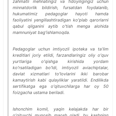
zahmatli mehnatingiz va fidoyiligingiz uchun
minnatdorlik bildirish, fursatdan foydalanib,
hukumatimiz pedagoglar hayoti hamda
faoliyatini yengillashtiradigan koʻplab qarorlarni
qabul qilganini aytib oʻtish menga alohida
mamnuniyat bagʻishlamoqda.
Pedagoglar uchun imtiyozli ipoteka va taʼlim
kreditlari joriy etildi, farzandlaringiz oliy oʻquv
yurtlariga oʻqishga kirishida yordam
koʻrsatiladigan boʻldi, imtiyozli aviachiptalar,
davlat xizmatlari toʻlovlarini ikki barobar
kamaytirish kabi qulayliklar yaratildi. Endilikda
sertifikatga ega oʻqituvchilarga har oy 50
foizgacha ustama beriladi.
Ishonchim komil, yaqin kelajakda har bir
oʻqituvchi munosib maosh oladi, bu kasbning