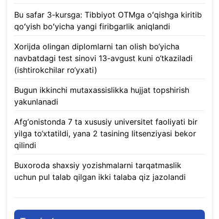
Bu safar 3-kursga: Tibbiyot OTMga oʻqishga kiritib
qoʻyish boʻyicha yangi firibgarlik aniqlandi
10.08.2026
Xorijda olingan diplomlarni tan olish bo‘yicha
navbatdagi test sinovi 13-avgust kuni o‘tkaziladi
(ishtirokchilar ro‘yxati)
10.08.2026
Bugun ikkinchi mutaxassislikka hujjat topshirish
yakunlanadi
10.08.2026
Afg‘onistonda 7 ta xususiy universitet faoliyati bir
yilga to‘xtatildi, yana 2 tasining litsenziyasi bekor
qilindi
10.08.2026
Buxoroda shaxsiy yozishmalarni tarqatmaslik
uchun pul talab qilgan ikki talaba qiz jazolandi
09.08.2026