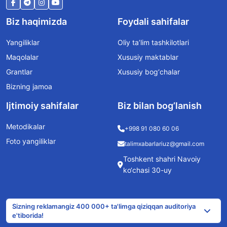
Biz haqimizda
Foydali sahifalar
Yangiliklar
Oliy ta’lim tashkilotlari
Maqolalar
Xususiy maktablar
Grantlar
Xususiy bog‘chalar
Bizning jamoa
Ijtimoiy sahifalar
Biz bilan bog’lanish
Metodikalar
+998 91 080 60 06
Foto yangiliklar
talimxabarlariuz@gmail.com
Toshkent shahri Navoiy
ko‘chasi 30-uy
Sizning reklamangiz 400 000+ ta'limga qiziqqan auditoriya
e'tiborida!