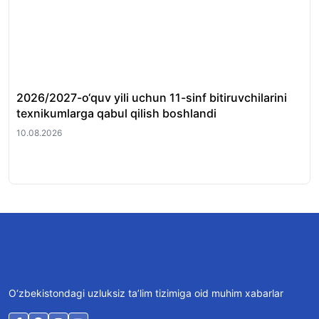
2026/2027-o‘quv yili uchun 11-sinf bitiruvchilarini
Bu
texnikumlarga qabul qilish boshlandi
qoʻ
10.08.2026
10.
O‘zbekistondagi uzluksiz ta’lim tizimiga oid muhim xabarlar