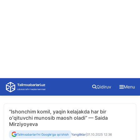
Skip
Qidiruv
Menu
to
content
“Ishonchim komil, yaqin kelajakda har bir
oʻqituvchi munosib maosh oladi” — Saida
Mirziyoyeva
Talimxabarlari'ni Google'ga qo'shish
Yangiliklar
|
01.10.2025 12:36