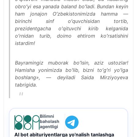
obroʻyi esa yanada baland boʻladi. Bundan keyin
ham jonajon Oʻzbekistonimizda hamma —
birinchi sinf oʻquvchisidan tortib,
prezidentgacha oʻqituvchi kirib kelganida
oʻrnidan turib, doimo ehtirom koʻrsatishini
istardim!
Bayramingiz muborak boʻlsin, aziz ustozlar!
Hamisha yonimizda boʻlib, bizni toʻgʻri yoʻlga
boshlang», — deyiladi Saida Mirziyoyeva
tabrigida.
Bilimni
baholash
agentligi
AI bot abituriyentlarga yo'nalish tanlashga