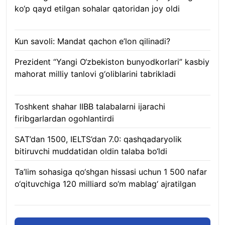
ko‘p qayd etilgan sohalar qatoridan joy oldi
09.08.2026
Kun savoli: Mandat qachon e’lon qilinadi?
09.08.2026
Prezident “Yangi O‘zbekiston bunyodkorlari” kasbiy
mahorat milliy tanlovi g‘oliblarini tabrikladi
08.08.2026
Toshkent shahar IIBB talabalarni ijarachi
firibgarlardan ogohlantirdi
08.08.2026
SAT’dan 1500, IELTS’dan 7.0: qashqadaryolik
bitiruvchi muddatidan oldin talaba bo‘ldi
08.08.2026
Ta’lim sohasiga qo‘shgan hissasi uchun 1 500 nafar
o‘qituvchiga 120 milliard so‘m mablag‘ ajratilgan
08.08.2026