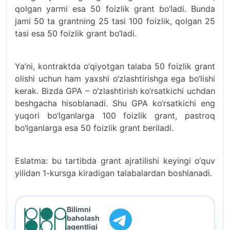
qolgan yarmi esa 50 foizlik grant bo‘ladi. Bunda
jami 50 ta grantning 25 tasi 100 foizlik, qolgan 25
tasi esa 50 foizlik grant bo‘ladi.
Ya’ni, kontraktda o‘qiyotgan talaba 50 foizlik grant
olishi uchun ham yaxshi o‘zlashtirishga ega bo‘lishi
kerak. Bizda GPA – o‘zlashtirish ko‘rsatkichi uchdan
beshgacha hisoblanadi. Shu GPA ko‘rsatkichi eng
yuqori bo‘lganlarga 100 foizlik grant, pastroq
bo‘lganlarga esa 50 foizlik grant beriladi.
Eslatma: bu tartibda grant ajratilishi keyingi o‘quv
yilidan 1-kursga kiradigan talabalardan boshlanadi.
Bilimni
baholash
agentligi