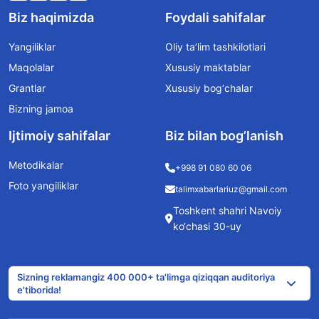
Biz haqimizda
Foydali sahifalar
Yangiliklar
Oliy ta’lim tashkilotlari
Maqolalar
Xususiy maktablar
Grantlar
Xususiy bog‘chalar
Bizning jamoa
Ijtimoiy sahifalar
Biz bilan bog’lanish
Metodikalar
+998 91 080 60 06
Foto yangiliklar
talimxabarlariuz@gmail.com
Toshkent shahri Navoiy
ko‘chasi 30-uy
Sizning reklamangiz 400 000+ ta'limga qiziqqan auditoriya
e'tiborida!