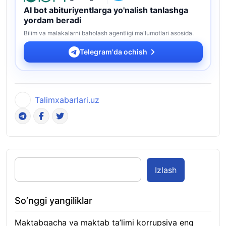
AI bot abituriyentlarga yo'nalish tanlashga
yordam beradi
Bilim va malakalarni baholash agentligi ma'lumotlari asosida.
Telegram'da ochish
Talimxabarlari.uz
Izlash
So’nggi yangiliklar
Maktabgacha va maktab ta’limi korrupsiya eng