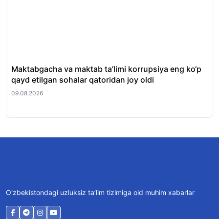
Maktabgacha va maktab ta’limi korrupsiya eng ko‘p
Ku
qayd etilgan sohalar qatoridan joy oldi
09.
09.08.2026
O‘zbekistondagi uzluksiz ta’lim tizimiga oid muhim xabarlar