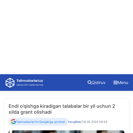
Skip
Qidiruv
Menu
to
content
Endi o’qishga kiradigan talabalar bir yil uchun 2
xilda grant olishadi
Talimxabarlari'ni Google'ga qo'shish
Yangiliklar
|
18.05.2024 09:54