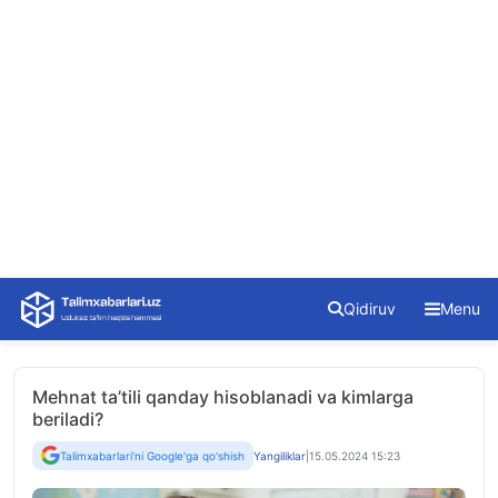
Skip
Qidiruv
Menu
to
content
Mehnat ta’tili qanday hisoblanadi va kimlarga
beriladi?
Talimxabarlari'ni Google'ga qo'shish
Yangiliklar
|
15.05.2024 15:23