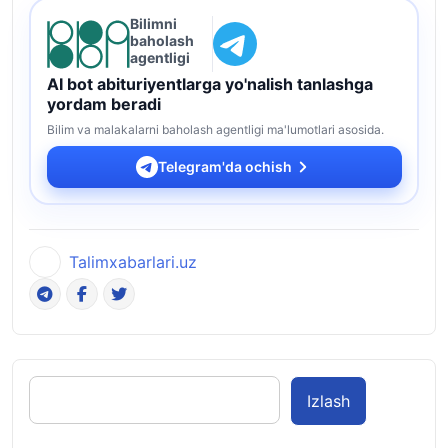
Bilimni
baholash
agentligi
AI bot abituriyentlarga yo'nalish tanlashga
yordam beradi
Bilim va malakalarni baholash agentligi ma'lumotlari asosida.
Telegram'da ochish
Talimxabarlari.uz
Izlash