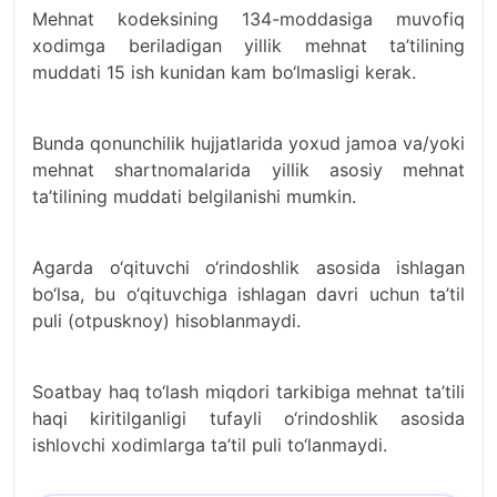
Mehnat kodeksining 134-moddasiga muvofiq
xodimga beriladigan yillik mehnat ta’tilining
muddati 15 ish kunidan kam bo‘lmasligi kerak.
Bunda qonunchilik hujjatlarida yoxud jamoa va/yoki
mehnat shartnomalarida yillik asosiy mehnat
ta’tilining muddati belgilanishi mumkin.
Agarda o‘qituvchi o‘rindoshlik asosida ishlagan
bo‘lsa, bu o‘qituvchiga ishlagan davri uchun ta’til
puli (otpusknoy) hisoblanmaydi.
Soatbay haq to‘lash miqdori tarkibiga mehnat ta’tili
haqi kiritilganligi tufayli o‘rindoshlik asosida
ishlovchi xodimlarga ta’til puli to‘lanmaydi.