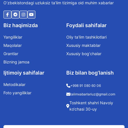
O‘zbekistondagi uzluksiz ta’lim tizimiga oid muhim xabarlar
Biz haqimizda
Foydali sahifalar
Yangiliklar
Oliy ta’lim tashkilotlari
Maqolalar
Xususiy maktablar
Grantlar
Xususiy bog‘chalar
Bizning jamoa
Ijtimoiy sahifalar
Biz bilan bog’lanish
Metodikalar
+998 91 080 60 06
Foto yangiliklar
talimxabarlariuz@gmail.com
Toshkent shahri Navoiy
ko‘chasi 30-uy