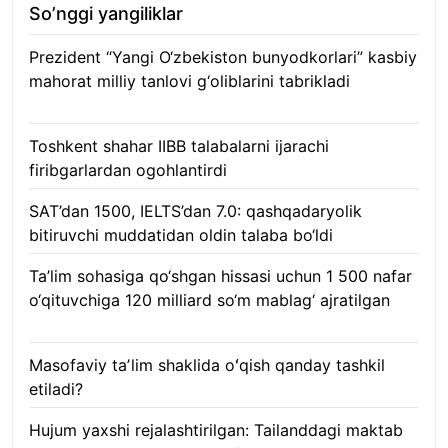
So’nggi yangiliklar
Prezident “Yangi O‘zbekiston bunyodkorlari” kasbiy
mahorat milliy tanlovi g‘oliblarini tabrikladi
08.08.2026
Toshkent shahar IIBB talabalarni ijarachi
firibgarlardan ogohlantirdi
08.08.2026
SAT’dan 1500, IELTS’dan 7.0: qashqadaryolik
bitiruvchi muddatidan oldin talaba bo‘ldi
08.08.2026
Ta’lim sohasiga qo‘shgan hissasi uchun 1 500 nafar
o‘qituvchiga 120 milliard so‘m mablag‘ ajratilgan
08.08.2026
Masofaviy taʼlim shaklida oʻqish qanday tashkil
etiladi?
08.08.2026
Hujum yaxshi rejalashtirilgan: Tailanddagi maktab