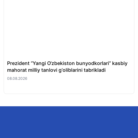
Prezident “Yangi O‘zbekiston bunyodkorlari” kasbiy
Tos
mahorat milliy tanlovi g‘oliblarini tabrikladi
fir
08.08.2026
08.